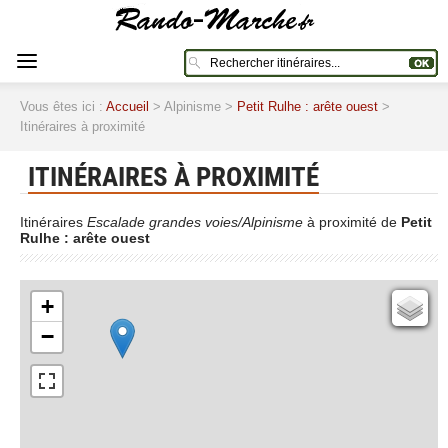
Vous êtes ici :
Accueil
> Alpinisme >
Petit Rulhe : arête ouest
>
Itinéraires à proximité
ITINÉRAIRES À PROXIMITÉ
Itinéraires
Escalade grandes voies/Alpinisme
à proximité de
Petit
Rulhe : arête ouest
+
Cartes IGN
−
Open Topo Map
Open Street Map
ESRI Word Imagery
Photographies aériennes