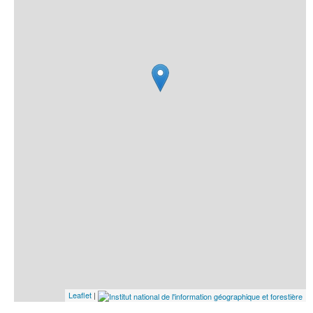
Leaflet
|