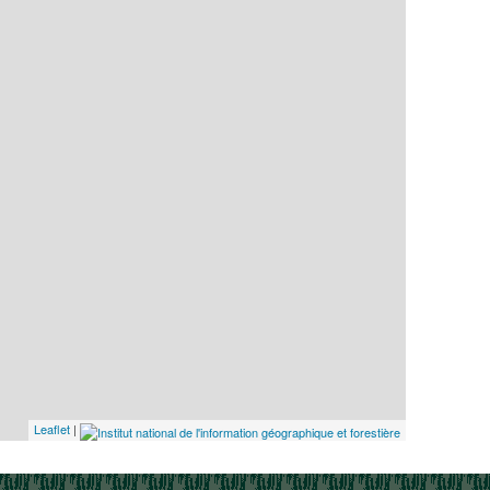
Leaflet
|