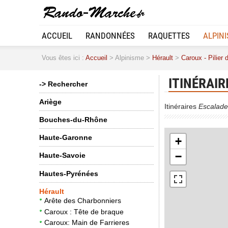
ACCUEIL
RANDONNÉES
RAQUETTES
ALPIN
Vous êtes ici :
Accueil
> Alpinisme >
Hérault
>
Caroux - Pilier 
ITINÉRAIR
-> Rechercher
Ariège
Itinéraires
Escalade
Bouches-du-Rhône
Haute-Garonne
+
−
Haute-Savoie
Hautes-Pyrénées
Hérault
Arête des Charbonniers
Caroux : Tête de braque
Caroux: Main de Farrieres