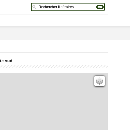
ête sud
Cartes IGN
Open Topo Map
Open Street Map
ESRI Word Imagery
Photographies aériennes