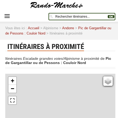
Vous êtes ici :
Accueil
> Alpinisme >
Andorre
>
Pic de Gargantillar ou
de Pessons : Couloir Nord
> Itinéraires à proximité
ITINÉRAIRES À PROXIMITÉ
Itinéraires
Escalade grandes voies/Alpinisme
à proximité de
Pic
de Gargantillar ou de Pessons : Couloir Nord
+
Cartes IGN
−
Open Topo Map
Open Street Map
ESRI Word Imagery
Photographies aériennes