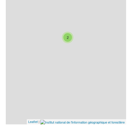
2
Leaflet
|