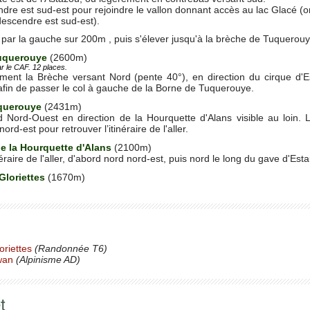
re est sud-est pour rejoindre le vallon donnant accès au lac Glacé (
descendre est sud-est).
 par la gauche sur 200m , puis s'élever jusqu'à la brèche de Tuquerouy
uquerouye
(2600m)
r le CAF. 12 places.
nt la Brèche versant Nord (pente 40°), en direction du cirque d'Es
fin de passer le col à gauche de la Borne de Tuquerouye.
querouye
(2431m)
Nord-Ouest en direction de la Hourquette d'Alans visible au loin. La
rd-est pour retrouver l’itinéraire de l'aller.
de la Hourquette d'Alans
(2100m)
éraire de l'aller, d'abord nord nord-est, puis nord le long du gave d'Est
Gloriettes
(1670m)
oriettes
(Randonnée T6)
wan
(Alpinisme AD)
t