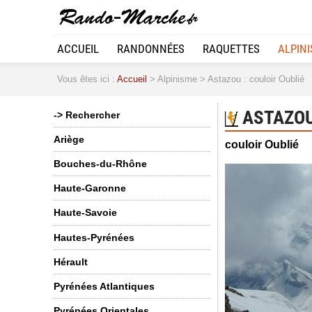
ACCUEIL
RANDONNÉES
RAQUETTES
ALPIN
Vous êtes ici :
Accueil
> Alpinisme > Astazou : couloir Oublié
ASTAZOU
-> Rechercher
Ariège
couloir Oublié
Bouches-du-Rhône
Haute-Garonne
Haute-Savoie
Hautes-Pyrénées
Hérault
Pyrénées Atlantiques
Pyrénées Orientales