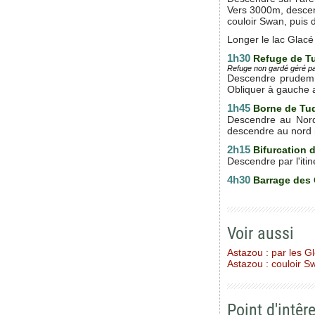
Vers 3000m, descend
couloir Swan, puis 
Longer le lac Glacé
1h30
Refuge de T
Refuge non gardé géré pa
Descendre prudemme
Obliquer à gauche a
1h45
Borne de Tu
Descendre au Nord 
descendre au nord no
2h15
Bifurcation 
Descendre par l'itin
4h30
Barrage des 
Voir aussi
Astazou : par les Gl
Astazou : couloir S
Point d'intêre