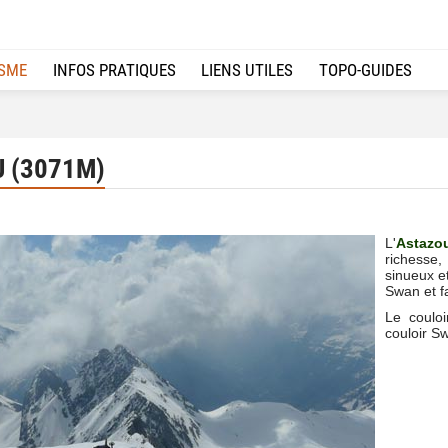
ISME
INFOS PRATIQUES
LIENS UTILES
TOPO-GUIDES
 (3071M)
L'
Astaz
richesse,
sinueux e
Swan et f
Le couloi
couloir S