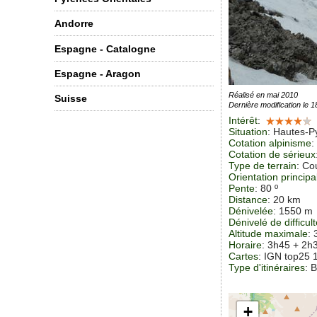
Andorre
Espagne - Catalogne
Espagne - Aragon
Réalisé en mai 2010
Suisse
Dernière modification le 
Intérêt
:
Situation
:
Hautes-P
Cotation alpinisme
:
Cotation de sérieux
Type de terrain
: Co
Orientation principa
Pente
: 80 º
Distance
: 20 km
Dénivelée
: 1550 m
Dénivelé de difficul
Altitude maximale
:
Horaire
: 3h45 + 2h
Cartes
:
IGN top25 
Type d'itinéraires
: 
+