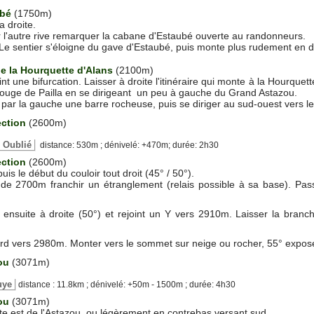
ubé
(1750m)
a droite.
r l'autre rive remarquer la cabane d'Estaubé ouverte au randonneurs.
Le sentier s'éloigne du gave d'Estaubé, puis monte plus rudement en dir
de la Hourquette d'Alans
(2100m)
t une bifurcation. Laisser à droite l'itinéraire qui monte à la Hourquet
Rouge de Pailla en se dirigeant un peu à gauche du Grand Astazou.
ar la gauche une barre rocheuse, puis se diriger au sud-ouest vers le 
ection
(2600m)
r Oublié
distance: 530m ; dénivelé: +470m; durée: 2h30
ection
(2600m)
is le début du couloir tout droit (45° / 50°).
e 2700m franchir un étranglement (relais possible à sa base). Pass
e ensuite à droite (50°) et rejoint un Y vers 2910m. Laisser la branch
nord vers 2980m. Monter vers le sommet sur neige ou rocher, 55° expos
ou
(3071m)
ouye
distance : 11.8km ; dénivelé: +50m - 1500m ; durée: 4h30
ou
(3071m)
te est de l'Astazou, ou légèrement en contrebas versant sud.