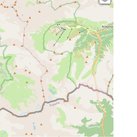
Open Topo Map
Open Street Map
ESRI Word Imagery
Photographies aériennes