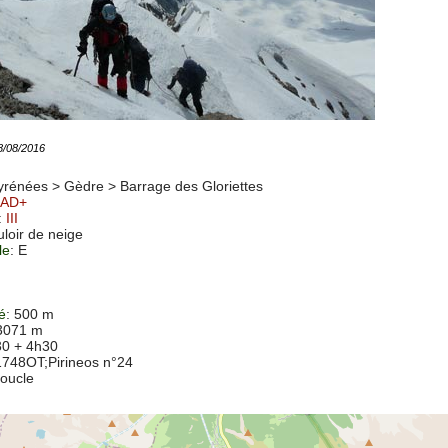
18/08/2016
yrénées > Gèdre >
Barrage des Gloriettes
AD+
:
III
uloir de neige
le
: E
té
: 500 m
 3071 m
30 + 4h30
1748OT
;Pirineos n°24
Boucle