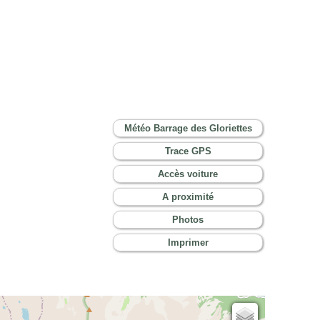
Météo Barrage des Gloriettes
Trace GPS
Accès voiture
A proximité
Photos
Imprimer
Cartes IGN