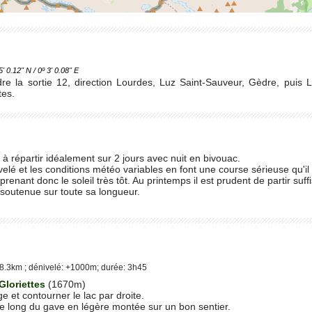
.12'' N / 0º 3' 0.08'' E
dre la sortie 12, direction Lourdes, Luz Saint-Sauveur, Gèdre, puis 
tes.
 à répartir idéalement sur 2 jours avec nuit en bivouac.
velé et les conditions météo variables en font une course sérieuse qu'il
 prenant donc le soleil très tôt. Au printemps il est prudent de partir s
é soutenue sur toute sa longueur.
8.3km ; dénivelé: +1000m; durée: 3h45
Gloriettes
(1670m)
e et contourner le lac par droite.
e long du gave en légère montée sur un bon sentier.