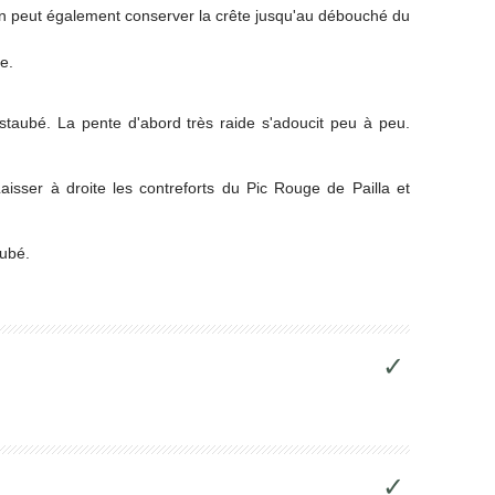
on peut également conserver la crête jusqu'au débouché du
e.
taubé. La pente d'abord très raide s'adoucit peu à peu.
isser à droite les contreforts du Pic Rouge de Pailla et
aubé.
✓
✓