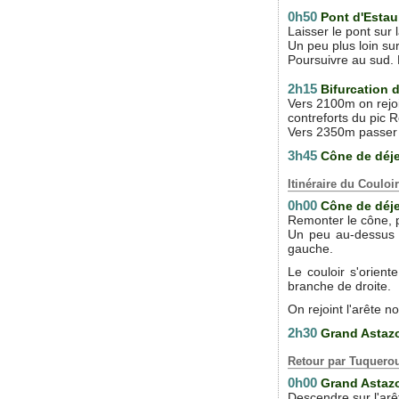
0h50
Pont d'Esta
Laisser le pont sur l
Un peu plus loin su
Poursuivre au sud. 
2h15
Bifurcation 
Vers 2100m on rejoin
contreforts du pic 
Vers 2350m passer p
3h45
Cône de déj
Itinéraire du Couloi
0h00
Cône de déj
Remonter le cône, pu
Un peu au-dessus d
gauche.
Le couloir s'orient
branche de droite.
On rejoint l'arête 
2h30
Grand Astaz
Retour par Tuquer
0h00
Grand Astaz
Descendre sur l'arê