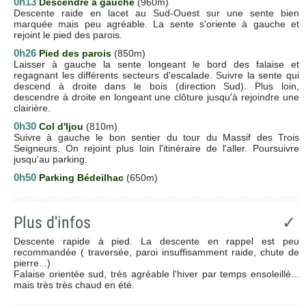
0h13
Descendre à gauche
(960m)
Descente raide en lacet au Sud-Ouest sur une sente bien
marquée mais peu agréable. La sente s'oriente à gauche et
rejoint le pied des parois.
0h26
Pied des parois
(850m)
Laisser à gauche la sente longeant le bord des falaise et
regagnant les différents secteurs d'escalade. Suivre la sente qui
descend à droite dans le bois (direction Sud). Plus loin,
descendre à droite en longeant une clôture jusqu'à rejoindre une
clairière.
0h30
Col d'Ijou
(810m)
Suivre à gauche le bon sentier du tour du Massif des Trois
Seigneurs. On rejoint plus loin l'itinéraire de l'aller. Poursuivre
jusqu'au parking.
0h50
Parking Bédeilhac
(650m)
Plus d'infos
✓
Descente rapide à pied. La descente en rappel est peu
recommandée ( traversée, paroi insuffisamment raide, chute de
pierre...)
Falaise orientée sud, très agréable l'hiver par temps ensoleillé...
mais très très chaud en été.