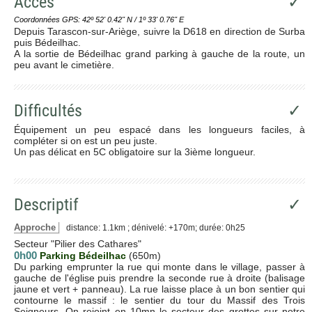
Accès
✓
Coordonnées GPS: 42º 52' 0.42'' N / 1º 33' 0.76'' E
Depuis Tarascon-sur-Ariège, suivre la D618 en direction de Surba
puis Bédeilhac.
A la sortie de Bédeilhac grand parking à gauche de la route, un
peu avant le cimetière.
Difficultés
✓
Équipement un peu espacé dans les longueurs faciles, à
compléter si on est un peu juste.
Un pas délicat en 5C obligatoire sur la 3ième longueur.
Descriptif
✓
Approche
distance: 1.1km ; dénivelé: +170m; durée: 0h25
Secteur "Pilier des Cathares"
0h00
Parking Bédeilhac
(650m)
Du parking emprunter la rue qui monte dans le village, passer à
gauche de l'église puis prendre la seconde rue à droite (balisage
jaune et vert + panneau). La rue laisse place à un bon sentier qui
contourne le massif : le sentier du tour du Massif des Trois
Seigneurs. On rejoint en 10mn le secteur des grottes sur notre