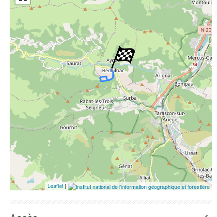
ESRI Word Imagery
Photographies aériennes
Leaflet
|