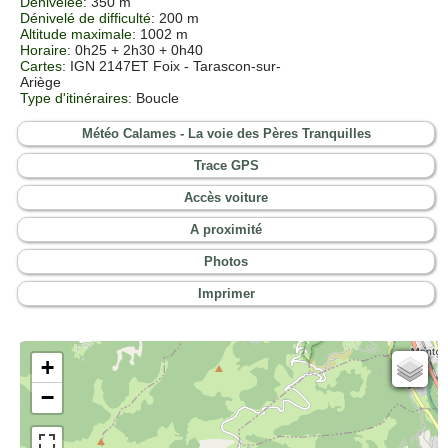
Dénivelée
: 350 m
Dénivelé de difficulté
: 200 m
Altitude maximale
: 1002 m
Horaire
: 0h25 + 2h30 + 0h40
Cartes
: IGN 2147ET Foix - Tarascon-sur-
Ariège
Type d'itinéraires
: Boucle
Météo Calames - La voie des Pères Tranquilles
Trace GPS
Accès voiture
A proximité
Photos
Imprimer
+
Cartes IGN
−
Open Topo Map
Open Street Map