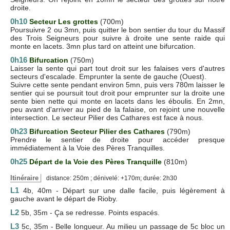
droite.
0h10
Secteur Les grottes
(700m)
Poursuivre 2 ou 3mn, puis quitter le bon sentier du tour du Massif
des Trois Seigneurs pour suivre à droite une sente raide qui
monte en lacets. 3mn plus tard on atteint une bifurcation.
0h16
Bifurcation
(750m)
Laisser la sente qui part tout droit sur les falaises vers d'autres
secteurs d'escalade. Emprunter la sente de gauche (Ouest).
Suivre cette sente pendant environ 5mn, puis vers 780m laisser le
sentier qui se poursuit tout droit pour emprunter sur la droite une
sente bien nette qui monte en lacets dans les éboulis. En 2mn,
peu avant d'arriver au pied de la falaise, on rejoint une nouvelle
intersection. Le secteur Pilier des Cathares est face à nous.
0h23
Bifurcation Secteur Pilier des Cathares
(790m)
Prendre le sentier de droite pour accéder presque
immédiatement à la Voie des Pères Tranquilles.
0h25
Départ de la Voie des Pères Tranquille
(810m)
Itinéraire
distance: 250m ; dénivelé: +170m; durée: 2h30
L1
4b, 40m - Départ sur une dalle facile, puis légèrement à
gauche avant le départ de Rioby.
L2
5b, 35m - Ça se redresse. Points espacés.
L3
5c, 35m - Belle longueur. Au milieu un passage de 5c bloc un