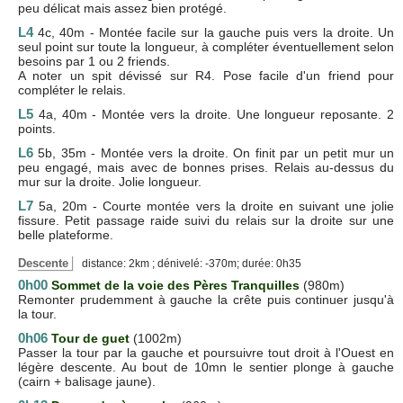
peu délicat mais assez bien protégé.
L4
4c, 40m - Montée facile sur la gauche puis vers la droite. Un
seul point sur toute la longueur, à compléter éventuellement selon
besoins par 1 ou 2 friends.
A noter un spit dévissé sur R4. Pose facile d'un friend pour
compléter le relais.
L5
4a, 40m - Montée vers la droite. Une longueur reposante. 2
points.
L6
5b, 35m - Montée vers la droite. On finit par un petit mur un
peu engagé, mais avec de bonnes prises. Relais au-dessus du
mur sur la droite. Jolie longueur.
L7
5a, 20m - Courte montée vers la droite en suivant une jolie
fissure. Petit passage raide suivi du relais sur la droite sur une
belle plateforme.
Descente
distance: 2km ; dénivelé: -370m; durée: 0h35
0h00
Sommet de la voie des Pères Tranquilles
(980m)
Remonter prudemment à gauche la crête puis continuer jusqu'à
la tour.
0h06
Tour de guet
(1002m)
Passer la tour par la gauche et poursuivre tout droit à l'Ouest en
légère descente. Au bout de 10mn le sentier plonge à gauche
(cairn + balisage jaune).