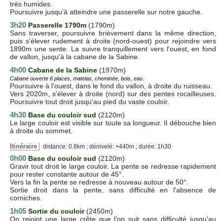
très humides.
Poursuivre jusqu’à atteindre une passerelle sur notre gauche.
3h20
Passerelle 1790m
(1790m)
Sans traverser, poursuivre brièvement dans la même direction,
puis s’élever rudement à droite (nord-ouest) pour rejoindre vers
1890m une sente. La suivre tranquillement vers l'ouest, en fond
de vallon, jusqu'à la cabane de la Sabine.
4h00
Cabane de la Sabine
(1970m)
.
Cabane ouverte 6 places, matelas, cheminée, bois, eau
Poursuivre à l'ouest, dans le fond du vallon, à droite du ruisseau.
Vers 2020m, s'élever à droite (nord) sur des pentes rocailleuses.
Poursuivre tout droit jusqu'au pied du vaste couloir.
4h30
Base du couloir sud
(2120m)
Le large couloir est visible sur toute sa longueur. Il débouche bien
à droite du sommet.
Itinéraire
distance: 0.8km ; dénivelé: +440m ; durée: 1h30
0h00
Base du couloir sud
(2120m)
Gravir tout droit le large couloir. La pente se redresse rapidement
pour rester constante autour de 45°.
Vers la fin la pente se redresse à nouveau autour de 50°.
Sortie droit dans la pente, sans difficulté en l'absence de
corniches.
1h05
Sortie du couloir
(2450m)
On rejoint une large crête que l'on suit sans difficulté jusqu'au