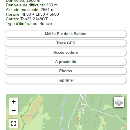
Dénivelée
: 1600 m
Dénivelé de difficulté
: 350 m
Altitude maximale
: 2561 m
Horaire
: 4h30 + 1h30 + 5h00
Cartes
: Top25 2148OT
Type d'itinéraires
:
Boucle
Météo Pic de la Sabine
Trace GPS
Accès voiture
A proximité
Photos
Imprimer
+
Cartes IGN
−
Open Topo Map
Open Street Map
ESRI Word Imagery