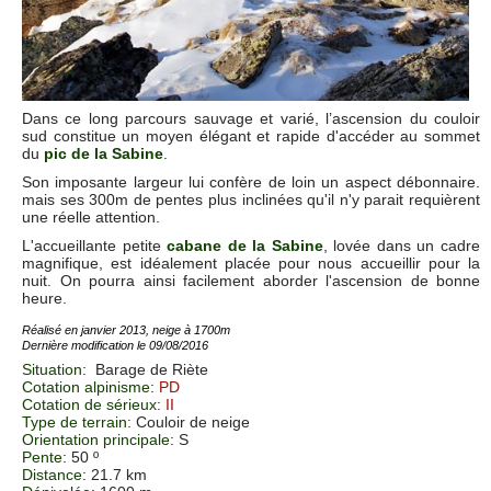
Dans ce long parcours sauvage et varié, l’ascension du couloir
sud constitue un moyen élégant et rapide d'accéder au sommet
du
pic de la Sabine
.
Son imposante largeur lui confère de loin un aspect débonnaire.
mais ses 300m de pentes plus inclinées qu'il n'y parait requièrent
une réelle attention.
L'accueillante petite
cabane de la Sabine
, lovée dans un cadre
magnifique, est idéalement placée pour nous accueillir pour la
nuit. On pourra ainsi facilement aborder l'ascension de bonne
heure.
Réalisé en janvier 2013, neige à 1700m
Dernière modification le 09/08/2016
Situation
:
Barage de Riète
Cotation alpinisme
:
PD
Cotation de sérieux
:
II
Type de terrain
: Couloir de neige
Orientation principale
: S
Pente
: 50 º
Distance
: 21.7 km