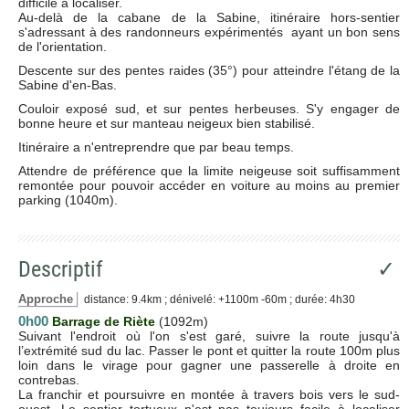
difficile à localiser.
Au-delà de la cabane de la Sabine, itinéraire hors-sentier
s'adressant à des randonneurs expérimentés ayant un bon sens
de l'orientation.
Descente sur des pentes raides (35°) pour atteindre l'étang de la
Sabine d'en-Bas.
Couloir exposé sud, et sur pentes herbeuses. S'y engager de
bonne heure et sur manteau neigeux bien stabilisé.
Itinéraire a n'entreprendre que par beau temps.
Attendre de préférence que la limite neigeuse soit suffisamment
remontée pour pouvoir accéder en voiture au moins au premier
parking (1040m).
Descriptif
✓
Approche
distance: 9.4km ; dénivelé: +1100m -60m ; durée: 4h30
0h00
Barrage de Riète
(1092m)
Suivant l'endroit où l'on s'est garé, suivre la route jusqu'à
l’extrémité sud du lac. Passer le pont et quitter la route 100m plus
loin dans le virage pour gagner une passerelle à droite en
contrebas.
La franchir et poursuivre en montée à travers bois vers le sud-
ouest. Le sentier tortueux n'est pas toujours facile à localiser