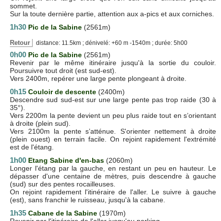
sommet.
Sur la toute dernière partie, attention aux a-pics et aux corniches.
1h30
Pic de la Sabine
(2561m)
Retour
distance: 11.5km ; dénivelé: +60 m -1540m ; durée: 5h00
0h00
Pic de la Sabine
(2561m)
Revenir par le même itinéraire jusqu'à la sortie du couloir.
Poursuivre tout droit (est sud-est).
Vers 2400m, repérer une large pente plongeant à droite.
0h15
Couloir de descente
(2400m)
Descendre sud sud-est sur une large pente pas trop raide (30 à
35°).
Vers 2200m la pente devient un peu plus raide tout en s’orientant
à droite (plein sud).
Vers 2100m la pente s’atténue. S'orienter nettement à droite
(plein ouest) en terrain facile. On rejoint rapidement l'extrémité
est de l'étang.
1h00
Etang Sabine d'en-bas
(2060m)
Longer l'étang par la gauche, en restant un peu en hauteur. Le
dépasser d'une centaine de mètres, puis descendre à gauche
(sud) sur des pentes rocailleuses.
On rejoint rapidement l'itinéraire de l'aller. Le suivre à gauche
(est), sans franchir le ruisseau, jusqu'à la cabane.
1h35
Cabane de la Sabine
(1970m)
Revenir par l'itinéraire de l'aller jusqu'au parking.