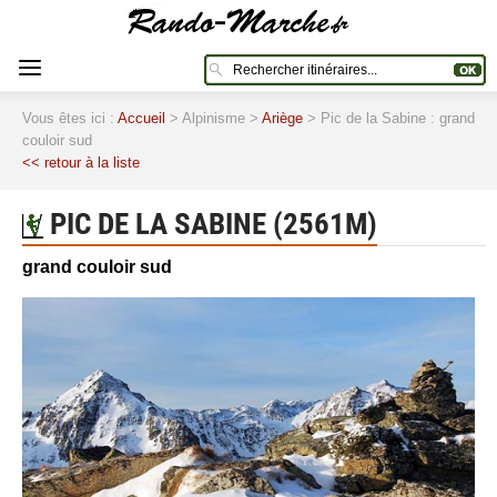
Vous êtes ici :
Accueil
> Alpinisme >
Ariège
> Pic de la Sabine : grand
couloir sud
<< retour à la liste
PIC DE LA SABINE (2561M)
grand couloir sud