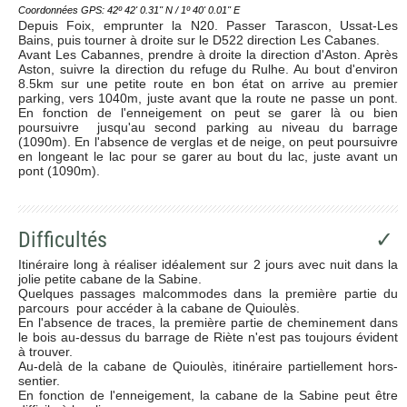
Coordonnées GPS: 42º 42' 0.31'' N / 1º 40' 0.01'' E
Depuis Foix, emprunter la N20. Passer Tarascon, Ussat-Les
Bains, puis tourner à droite sur le D522 direction Les Cabanes.
Avant Les Cabannes, prendre à droite la direction d'Aston. Après
Aston, suivre la direction du refuge du Rulhe. Au bout d'environ
8.5km sur une petite route en bon état on arrive au premier
parking, vers 1040m, juste avant que la route ne passe un pont.
En fonction de l'enneigement on peut se garer là ou bien
poursuivre jusqu'au second parking au niveau du barrage
(1090m). En l'absence de verglas et de neige, on peut poursuivre
en longeant le lac pour se garer au bout du lac, juste avant un
pont (1090m).
Difficultés
✓
Itinéraire long à réaliser idéalement sur 2 jours avec nuit dans la
jolie petite cabane de la Sabine.
Quelques passages malcommodes dans la première partie du
parcours pour accéder à la cabane de Quioulès.
En l'absence de traces, la première partie de cheminement dans
le bois au-dessus du barrage de Riète n'est pas toujours évident
à trouver.
Au-delà de la cabane de Quioulès, itinéraire partiellement hors-
sentier.
En fonction de l'enneigement, la cabane de la Sabine peut être