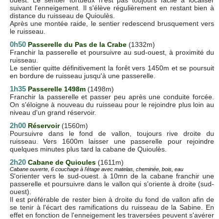
suivant l'enneigement. Il s'élève régulièrement en restant bien à
distance du ruisseau de Quioulès.
Après une montée raide, le sentier redescend brusquement vers
le ruisseau.
0h50
Passerelle du Pas de la Crabe
(1332m)
Franchir la passerelle et poursuivre au sud-ouest, à proximité du
ruisseau.
Le sentier quitte définitivement la forêt vers 1450m et se poursuit
en bordure de ruisseau jusqu'à une passerelle.
1h35
Passerelle 1498m
(1498m)
Franchir la passerelle et passer peu après une conduite forcée.
On s'éloigne à nouveau du ruisseau pour le rejoindre plus loin au
niveau d'un grand réservoir.
2h00
Réservoir
(1560m)
Poursuivre dans le fond de vallon, toujours rive droite du
ruisseau. Vers 1600m laisser une passerelle pour rejoindre
quelques minutes plus tard la cabane de Quioulès.
2h20
Cabane de Quioules
(1611m)
Cabane ouverte, 6 couchage à l'étage avec matelas, cheminée, bois, eau
S'orienter vers le sud-ouest. à 10mn de la cabane franchir une
passerelle et poursuivre dans le vallon qui s'oriente à droite (sud-
ouest).
Il est préférable de rester bien à droite du fond de vallon afin de
se tenir à l'écart des ramifications du ruisseau de la Sabine. En
effet en fonction de l'enneigement les traversées peuvent s'avérer