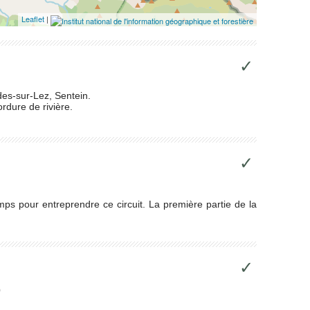
Leaflet
|
✓
des-sur-Lez, Sentein.
ordure de rivière.
✓
emps pour entreprendre ce circuit. La première partie de la
✓
0