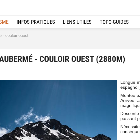
ISME
INFOS PRATIQUES
LIENS UTILES
TOPO-GUIDES
- couloir ouest
AUBERMÉ - COULOIR OUEST (2880M)
Longue ma
espagnol 
Montée pa
Arrivée
magnifiqu
Descente 
passant pa
Nécessite
conséquen