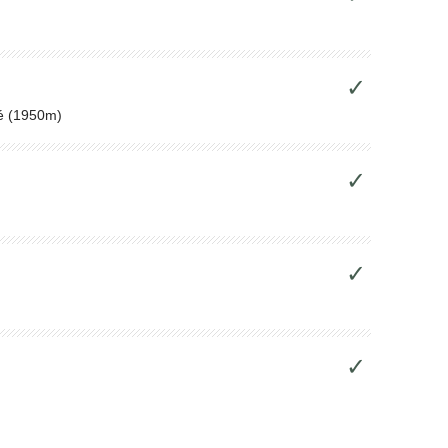
✓
ué (1950m)
✓
✓
✓