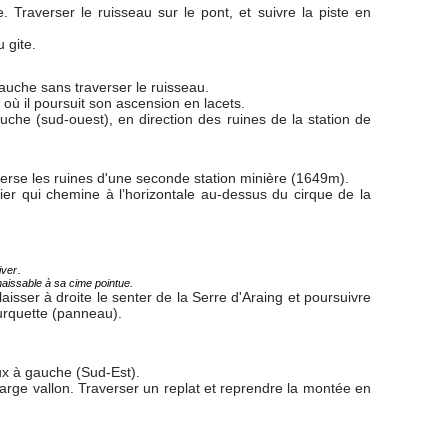
. Traverser le ruisseau sur le pont, et suivre la piste en
 gite.
gauche sans traverser le ruisseau.
 où il poursuit son ascension en lacets.
che (sud-ouest), en direction des ruines de la station de
raverse les ruines d'une seconde station minière (1649m).
er qui chemine à l’horizontale au-dessus du cirque de la
.
iver
aissable à sa cime pointue.
isser à droite le senter de la Serre d'Araing et poursuivre
ourquette (panneau).
eux à gauche (Sud-Est).
 large vallon. Traverser un replat et reprendre la montée en