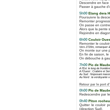
Descendre en face s
Passer à gauche d'u
5h00
Etang dera 
Poursuivre la desce
Remonter progressi
On passe en contre
Alors que la pente 
Rejoindre en diagon
6h00
Couloir Oues
Remonter le couloir 
Vers 2720m, remarquer à d
On monte sur une pe
En fin de saison, l
On débouche à gauc
7h00
Pic de Mau
A l'Est: le long de fronti
A l'Ouest : Crabère et Se
Au Sud : l'imposant massi
Au Nord : la verdoyante v
Retour par le port d
0h00
Pic de Mau
Redescendre par le 
0h40
Piton roche
Quitter le couloir
(direction Sud).