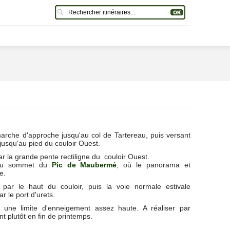
rche d'approche jusqu'au col de Tartereau, puis versant
jusqu'au pied du couloir Ouest.
r la grande pente rectiligne du couloir Ouest.
 au sommet du
Pic de Maubermé
, où le panorama et
e.
par le haut du couloir, puis la voie normale estivale
r le port d'urets.
 une limite d'enneigement assez haute. A réaliser par
t plutôt en fin de printemps.