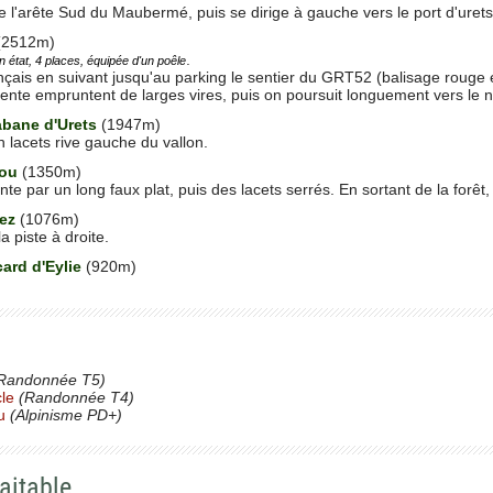
e l'arête Sud du Maubermé, puis se dirige à gauche vers le port d'urets
(2512m)
.
n état, 4 places, équipée d'un poêle
çais en suivant jusqu'au parking le sentier du GRT52 (balisage rouge e
ente empruntent de larges vires, puis on poursuit longuement vers le n
abane d'Urets
(1947m)
lacets rive gauche du vallon.
ou
(1350m)
te par un long faux plat, puis des lacets serrés. En sortant de la forêt, 
Lez
(1076m)
a piste à droite.
ard d'Eylie
(920m)
Randonnée T5)
cle
(Randonnée T4)
u
(Alpinisme PD+)
aitable