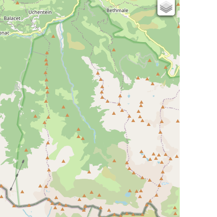
Cartes IGN
Open Topo Map
Open Street Map
ESRI Word Imagery
Photographies aériennes