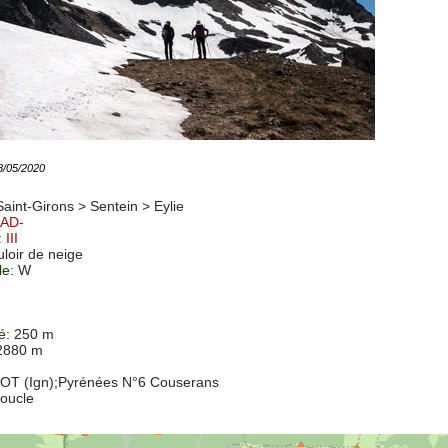
28/05/2020
Saint-Girons > Sentein >
Eylie
AD-
:
III
uloir de neige
le
: W
té
: 250 m
 2880 m
OT (Ign)
;Pyrénées N°6 Couserans
Boucle