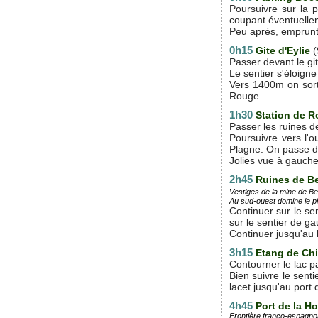
Poursuivre sur la p
coupant éventuellem
Peu après, emprunter
0h15
Gite d'Eylie
(
Passer devant le gi
Le sentier s'éloigne
Vers 1400m on sort 
Rouge.
1h30
Station de 
Passer les ruines de
Poursuivre vers l'
Plagne. On passe 
Jolies vue à gauche
2h45
Ruines de Be
Vestiges de la mine de Be
Au sud-ouest domine le p
Continuer sur le se
sur le sentier de g
Continuer jusqu'au 
3h15
Etang de Ch
Contourner le lac p
Bien suivre le sent
lacet jusqu'au port 
4h45
Port de la H
Frontière franco-espagnol