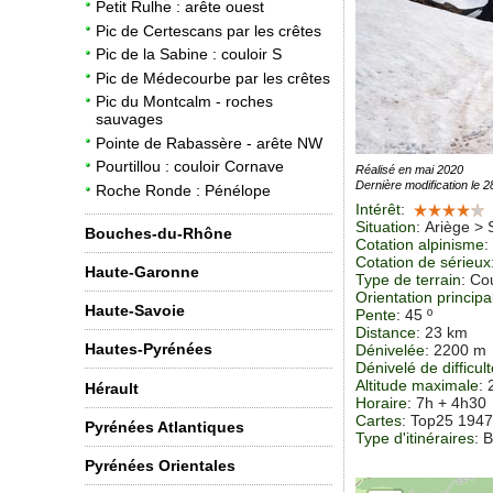
Petit Rulhe : arête ouest
Pic de Certescans par les crêtes
Pic de la Sabine : couloir S
Pic de Médecourbe par les crêtes
Pic du Montcalm - roches
sauvages
Pointe de Rabassère - arête NW
Pourtillou : couloir Cornave
Réalisé en mai 2020
Dernière modification le 
Roche Ronde : Pénélope
Intérêt
:
Situation
:
Ariège > 
Bouches-du-Rhône
Cotation alpinisme
:
Cotation de sérieux
Haute-Garonne
Type de terrain
: Co
Orientation principa
Haute-Savoie
Pente
: 45 º
Distance
: 23 km
Hautes-Pyrénées
Dénivelée
: 2200 m
Dénivelé de difficul
Altitude maximale
:
Hérault
Horaire
: 7h + 4h30
Cartes
:
Top25 1947
Pyrénées Atlantiques
Type d'itinéraires
: 
Pyrénées Orientales