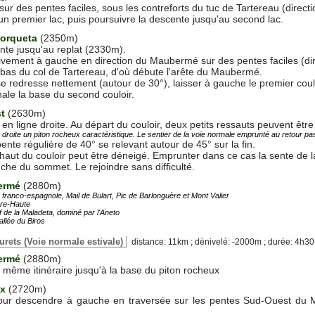
ur des pentes faciles, sous les contreforts du tuc de Tartereau (directi
n premier lac, puis poursuivre la descente jusqu'au second lac.
Horqueta
(2350m)
nte jusqu'au replat (2330m).
vement à gauche en direction du Maubermé sur des pentes faciles (dir
bas du col de Tartereau, d'où débute l'arête du Maubermé.
se redresse nettement (autour de 30°), laisser à gauche le premier cou
ale la base du second couloir.
t
(2630m)
en ligne droite. Au départ du couloir, deux petits ressauts peuvent être 
roite un piton rocheux caractéristique. Le sentier de la voie normale emprunté au retour pa
nte régulière de 40° se relevant autour de 45° sur la fin.
e haut du couloir peut être déneigé. Emprunter dans ce cas la sente de l
he du sommet. Le rejoindre sans difficulté.
bermé
(2880m)
ère franco-espagnole, Mail de Bulart, Pic de Barlonguère et Mont Valier
rre-Haute
f de la Maladeta, dominé par l'Aneto
allée du Biros
'urets (Voie normale estivale)
distance: 11km ; dénivelé: -2000m ; durée: 4h30
bermé
(2880m)
même itinéraire jusqu'à la base du piton rocheux
ux
(2720m)
 pour descendre à gauche en traversée sur les pentes Sud-Ouest du M