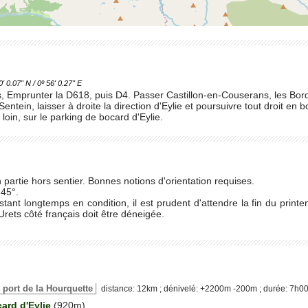
.07'' N / 0º 56' 0.27'' E
, Emprunter la D618, puis D4. Passer Castillon-en-Couserans, les Bor
ntein, laisser à droite la direction d'Eylie et poursuivre tout droit en b
oin, sur le parking de bocard d'Eylie.
en partie hors sentier. Bonnes notions d'orientation requises.
 45°.
stant longtemps en condition, il est prudent d'attendre la fin du print
Urets côté français doit être déneigée.
le port de la Hourquette
distance: 12km ; dénivelé: +2200m -200m ; durée: 7h0
ard d'Eylie
(920m)