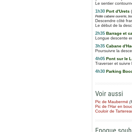
Le sentier contourn
1h30
Port d'Urets
Petite cabane ouverte, bo
Descendre côté fran
Le début de la desc
2h35
Barrage et c
Longue descente en 
3h35
Cabane d'Ha
Poursuivre la descen
4h05
Pont sur le 
Traverser et suivre l
4h30
Parking Bocc
Voir aussi
Pic de Maubermé
(
Pic de l'Har en bou
Couloir de Tarterea
Epoque souh