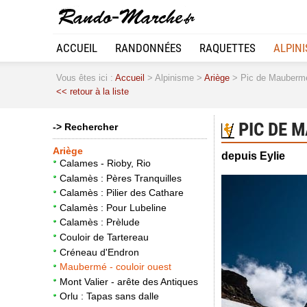
ACCUEIL
RANDONNÉES
RAQUETTES
ALPIN
Vous êtes ici :
Accueil
> Alpinisme >
Ariège
> Pic de Maubermé 
<< retour à la liste
PIC DE M
-> Rechercher
Ariège
depuis Eylie
Calames - Rioby, Rio
Calamès : Pères Tranquilles
Calamès : Pilier des Cathare
Calamès : Pour Lubeline
Calamès : Prèlude
Couloir de Tartereau
Créneau d'Endron
Maubermé - couloir ouest
Mont Valier - arête des Antiques
Orlu : Tapas sans dalle