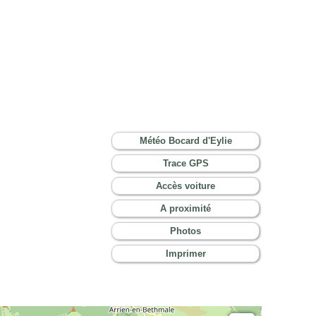
Météo Bocard d'Eylie
Trace GPS
Accès voiture
A proximité
Photos
Imprimer