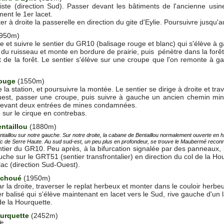
iste (direction Sud). Passer devant les bâtiments de l'ancienne usine
ent le 1er lacet.
 à droite la passerelle en direction du gite d'Eylie. Poursuivre jusqu'au
950m)
te et suivre le sentier du GR10 (balisage rouge et blanc) qui s'élève à 
 du ruisseau et monte en bordure de prairie, puis pénètre dans la forêt
de la forêt. Le sentier s'élève sur une croupe que l'on remonte à gau
Rouge
(1550m)
 la station, et poursuivre la montée. Le sentier se dirige à droite et t
ouest, passer une croupe, puis suivre à gauche un ancien chemin mini
devant deux entrées de mines condamnées.
 sur le cirque en contrebas.
ntaillou
(1880m)
ntaillou sur notre gauche. Sur notre droite, la cabane de Bentaillou normalement ouverte en h
ic de Serre Haute. Au sud sud-est, un peu plus en profondeur, se trouve le Maubermé reconn
ntier du GR10. Peu après, à la bifurcation signalée par des panneaux, la
auche sur le GRT51 (sentier transfrontalier) en direction du col de la H
lac (direction Sud-Ouest).
ichoué
(1950m)
ar la droite, traverser le replat herbeux et monter dans le couloir herb
ier balisé qui s'élève maintenant en lacet vers le Sud, rive gauche d'un
de la Hourquette.
ourquette
(2452m)
e.