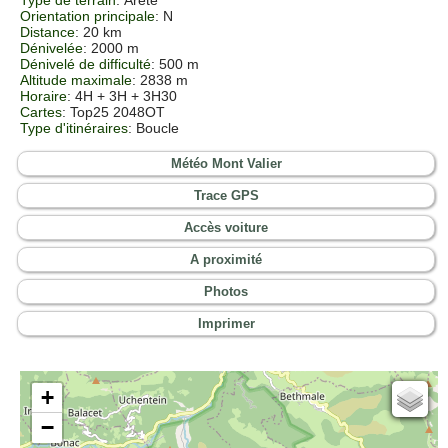
Orientation principale
: N
Distance
: 20 km
Dénivelée
: 2000 m
Dénivelé de difficulté
: 500 m
Altitude maximale
: 2838 m
Horaire
: 4H + 3H + 3H30
Cartes
:
Top25 2048OT
Type d'itinéraires
: Boucle
Météo Mont Valier
Trace GPS
Accès voiture
A proximité
Photos
Imprimer
+
Cartes IGN
−
Open Topo Map