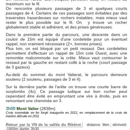
maximum sur le fil.
On rencontre plusieurs passages de 3 et quelques courts
passages de 4. Certains de ces passages sont évitables par des
traversées hasardeuses sur rochers instables, mais mieux vaut
rester le plus possible sur le fil. On y trouve un rocher
globalement stable et adhérent, et des prises généreuses.
Dans la première partie du parcours, une descente dans un
couloir de 15m est équipé d'une cordelette pour un éventuel
rappel, non vraiment nécessaire (2+, bonnes prises).
Plus loin, on est bloqué par un petit ressaut. Des cordelettes
permettent d'effectuer un rappel de 15m coté Ouest, avec une
remontée malcommode sur la crête. Mieux vaut contourner le
ressaut par la gauche en restant collé à la roche (court passage
de 3 gazeux).
Au-delà du sommet du mont Valierat, le parcours demeure
soutenu (2 soutenu, passages de 3 et 4).
Sur la dernière partie de l'arête on trouve une courte barre de
surplombs (4c). Ce passage ludique sur bon rocher peut
cependant être évité en empruntant une vire à droite, puis en
remontant une cheminée en 3.
3h00
Mont Valier
(2838m)
Croix sommitale en fer forgé inaugurée en 2012, en remplacement de la croix de
marbre détruite en 2011
Retour par la VN de la vallée du Ribérot
distance: 9km ; dénivelé:
-1900m; durée: 3h30