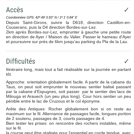
Accès
✓
Coordonnées GPS: 42º 49' 0.93'' N / 1º 1' 0.84'' E
Depuis Saint-Girons, suivre la D618, direction Castillon-en-
Couserans, puis la D4 direction Bordes-sur-Lez.
2km après Bordes-sur-Lez, emprunter à gauche une petite route
en direction de Ayer / Maison du Valier. Passer le hameau d'Ayer
et poursuivre sur près de 6km jusqu'au parking du Pla de la Lau.
Difficultés
✓
Itinéraire long, mais tout a fait réalisable sur la journée en partant
tôt.
Approche: orientation globalement facile. A partir de la cabane du
Taus, on peut soit emprunter le nouveau sentier balisé passant
par la cabane d'Espugnes, soit passer par le sentier des lacs de
Milouga et Arauech (un peu plus long). Cour hors sentier un peu
pénible entre le lac de Cruzous et le col éponyme.
Arête des Antiques: Rocher globalement bon si on reste au
maximum sur le fil. Alternance de passages facile, longues portion
de 2 soutenu, passages de 3, courts passages de 4.
Bien tester les prises: on rencontre des rochers instables, même
sur le fil.
la course peut être réalisée pour l'essentiel en corde tendue, avec