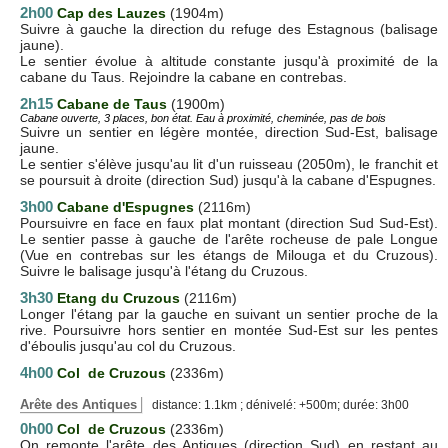
2h00
Cap des Lauzes
(1904m)
Suivre à gauche la direction du refuge des Estagnous (balisage
jaune).
Le sentier évolue à altitude constante jusqu'à proximité de la
cabane du Taus. Rejoindre la cabane en contrebas.
2h15
Cabane de Taus
(1900m)
Cabane ouverte, 3 places, bon état. Eau à proximité, cheminée, pas de bois
Suivre un sentier en légère montée, direction Sud-Est, balisage
jaune.
Le sentier s'élève jusqu'au lit d'un ruisseau (2050m), le franchit et
se poursuit à droite (direction Sud) jusqu'à la cabane d'Espugnes.
3h00
Cabane d'Espugnes
(2116m)
Poursuivre en face en faux plat montant (direction Sud Sud-Est).
Le sentier passe à gauche de l'arête rocheuse de pale Longue
(Vue en contrebas sur les étangs de Milouga et du Cruzous).
Suivre le balisage jusqu'à l'étang du Cruzous.
3h30
Etang du Cruzous
(2116m)
Longer l'étang par la gauche en suivant un sentier proche de la
rive. Poursuivre hors sentier en montée Sud-Est sur les pentes
d'éboulis jusqu'au col du Cruzous.
4h00
Col de Cruzous
(2336m)
Arête des Antiques
distance: 1.1km ; dénivelé: +500m; durée: 3h00
0h00
Col de Cruzous
(2336m)
On remonte l'arête des Antiques (direction Sud) en restant au