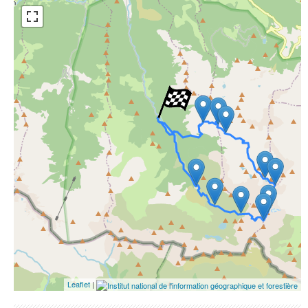
Open Street Map
ESRI Word Imagery
Photographies aériennes
Leaflet
|