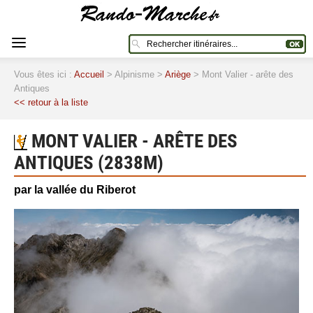
Vous êtes ici :
Accueil
> Alpinisme >
Ariège
> Mont Valier - arête des
Antiques
<< retour à la liste
MONT VALIER - ARÊTE DES
ANTIQUES (2838M)
par la vallée du Riberot