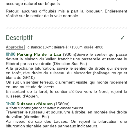
assurage naturel sur béquets.
Retour: aucunes difficultés mis a part la longueur. Entièrement
réalisé sur le sentier de la voie normale.
Descriptif
✓
Approche
distance: 10km ; dénivelé: +1500m; durée: 4h00
0h00
Parking Pla de la Lau
(930m)Suivre le sentier qui passe
devant la Maison du Valier, franchit une passerelle et remonte le
Ribérot par sa rive droite (Direction Sud Est).
A la prochaine bifurcation, suivre le sentier de droite qui s'élève
en forêt, rive droite du ruisseau du Muscadet (balisage rouge et
blanc du GR10).
On suit un sentier terreux, clairement visible, qui monte rudement
en une multitude de lacets.
En sortant de la foret, le sentier s'élève vers le Nord, rejoint le
ruisseau d'Aouen.
1h30
Ruisseau d'Aouen
(1580m)
A l'écart sur notre gauche se trouve la cabane d'Aouen
Traverser le ruisseau et poursuivre à droite, en montée rive droite
du vallon (direction Est).
Au niveau du cap des Lauses, On rejoint la bifurcation une
bifurcation signalée par des panneaux indicateurs.