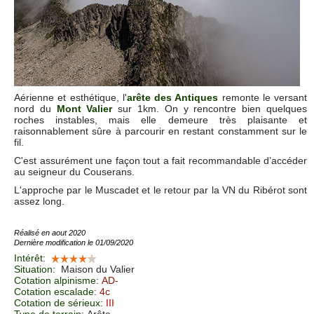
Aérienne et esthétique, l'
arête des Antiques
remonte le versant
nord du
Mont Valier
sur 1km. On y rencontre bien quelques
roches instables, mais elle demeure très plaisante et
raisonnablement sûre à parcourir en restant constamment sur le
fil.
C'est assurément une façon tout a fait recommandable d’accéder
au seigneur du Couserans.
L'approche par le Muscadet et le retour par la VN du Ribérot sont
assez long.
Réalisé en aout 2020
Dernière modification le 01/09/2020
Intérêt
:
Situation
:
Maison du Valier
Cotation alpinisme
:
AD-
Cotation escalade
: 4c
Cotation de sérieux
:
III
Type de terrain
: Arête