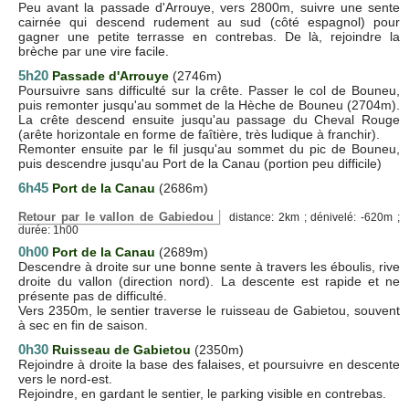
Peu avant la passade d'Arrouye, vers 2800m, suivre une sente
cairnée qui descend rudement au sud (côté espagnol) pour
gagner une petite terrasse en contrebas. De là, rejoindre la
brèche par une vire facile.
5h20
Passade d'Arrouye
(2746m)
Poursuivre sans difficulté sur la crête. Passer le col de Bouneu,
puis remonter jusqu'au sommet de la Hèche de Bouneu (2704m).
La crête descend ensuite jusqu'au passage du Cheval Rouge
(arête horizontale en forme de faîtière, très ludique à franchir).
Remonter ensuite par le fil jusqu'au sommet du pic de Bouneu,
puis descendre jusqu'au Port de la Canau (portion peu difficile)
6h45
Port de la Canau
(2686m)
Retour par le vallon de Gabiedou
distance: 2km ; dénivelé: -620m ;
durée: 1h00
0h00
Port de la Canau
(2689m)
Descendre à droite sur une bonne sente à travers les éboulis, rive
droite du vallon (direction nord). La descente est rapide et ne
présente pas de difficulté.
Vers 2350m, le sentier traverse le ruisseau de Gabietou, souvent
à sec en fin de saison.
0h30
Ruisseau de Gabietou
(2350m)
Rejoindre à droite la base des falaises, et poursuivre en descente
vers le nord-est.
Rejoindre, en gardant le sentier, le parking visible en contrebas.