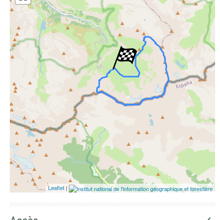
ESRI Word Imagery
Photographies aériennes
Leaflet
|