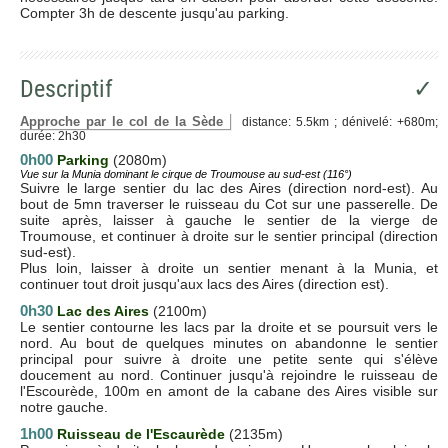
Compter 3h de descente jusqu'au parking.
Descriptif
✓
Approche par le col de la Sède
distance: 5.5km ; dénivelé: +680m;
durée: 2h30
0h00
Parking
(2080m)
Vue sur la Munia dominant le cirque de Troumouse au sud-est (116°)
Suivre le large sentier du lac des Aires (direction nord-est). Au
bout de 5mn traverser le ruisseau du Cot sur une passerelle. De
suite après, laisser à gauche le sentier de la vierge de
Troumouse, et continuer à droite sur le sentier principal (direction
sud-est).
Plus loin, laisser à droite un sentier menant à la Munia, et
continuer tout droit jusqu'aux lacs des Aires (direction est).
0h30
Lac des Aires
(2100m)
Le sentier contourne les lacs par la droite et se poursuit vers le
nord. Au bout de quelques minutes on abandonne le sentier
principal pour suivre à droite une petite sente qui s'élève
doucement au nord. Continuer jusqu'à rejoindre le ruisseau de
l'Escourède, 100m en amont de la cabane des Aires visible sur
notre gauche.
1h00
Ruisseau de l'Escaurède
(2135m)