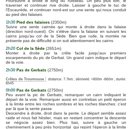
Poursuivre à droite le long du ruisseau. Un peu plus loin, le
traverser et continuer rive droite. Laisser à gauche le tuc de
l'Escaurède, et continuer nord-est sur une sente qui nous conduit
au pied des falaises.
1h30
Pied des falaises
(2350m)
Suivre une sente cairnée qui monte à droite dans la falaise
(direction nord-ouest). On s'élève dans la falaise en suivant les
cairns jusqu'au col de la Sède. Bien que rude, la montée ne
présente pas de difficulté si on suit attentivement les cairns.
2h20
Col de la Sède
(2651m)
Monter à droite par la crête facile jusqu'aux premiers
escarpements du pic de Gerbat. Un grand cairn indique le départ
de la voie.
2h30
Pas de Gerbats
(2750m)
Crêtes de Troumouse
distance: 7.7km ; dénivelé: +800m -860m ; durée:
6h45
0h00
Pas de Gerbats
(2750m)
Peu avant la pic de Gerbats, remarquer un cairn indiquant le
départ de la voie. Remarquer aussi en contrebas un petit éperon
à la limite entre les roches sombres et les roches blanches: c'est
par là que la sente passe.
Descendre à droite, droit dans la pente. Le départ semble assez
raide et nous fait hésiter, mais en restant concentrer la descente
se négocie assez bien. Plus bas, suivre à gauche un
cheminement à peu près horizontal qui rejoint l'éperon à la limite