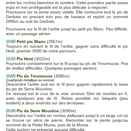
entre les roches blanches et sombre. Cette première partie assez
expo et non protégeable est la plus délicate à négocier.
Poursuivre sur la sente assez visible. Elle contourne tout le pic de
Gerbats en prenant très peu de hauteur et rejoint un sommet
2895m au sud du Gerbats.
Poursuivre sur le fil de l'arête jusqu'au petit pic Blanc. Peu difficile,
avec un passage aérien.
1h00
Petit pic Blanc
(2957m)
Toujours en suivant le fil de l'arête, gagner sans difficulté le pic
Heid, premier 3000 de notre parcours.
1h15
Pic Heid
(3022m)
Poursuivre constamment sur le fil jusqu'au pic de Troumouse. Pas
de réelles difficultés. Quelques passages aériens.
1h55
Pic de Troumouse
(3085m)
Quadripode métallique au sommet
Descendre l'arête sud sur le fil pour gagner rapidement la base
du pic de Serre Mourène.
Ce ressaut est le crux de la voie: environ 50m de montée en II,
avec quelques pas de III. Relais possible sur béquets (peu
évident) à deux endroits sur des terrasses.
2h30
Pic de Serre Mourène
(3090m)
Descendre sur l'arête en roches dalleuses jusqu'à un large col où
se trouve un abris de pierre. Remonter sur la pente jusqu'au
sommet de la Petite Munia, puis de la Munia.
Cette portion ne présente aucune difficulté.