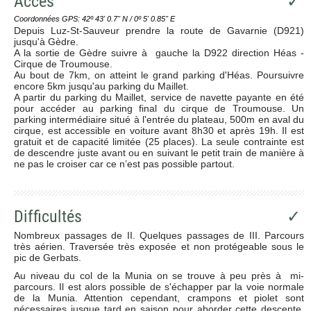
Accès
✓
Coordonnées GPS: 42º 43' 0.7'' N / 0º 5' 0.85'' E
Depuis Luz-St-Sauveur prendre la route de Gavarnie (D921)
jusqu'à Gèdre.
A la sortie de Gèdre suivre à gauche la D922 direction Héas -
Cirque de Troumouse.
Au bout de 7km, on atteint le grand parking d'Héas. Poursuivre
encore 5km jusqu'au parking du Maillet.
A partir du parking du Maillet, service de navette payante en été
pour accéder au parking final du cirque de Troumouse. Un
parking intermédiaire situé à l'entrée du plateau, 500m en aval du
cirque, est accessible en voiture avant 8h30 et après 19h. Il est
gratuit et de capacité limitée (25 places). La seule contrainte est
de descendre juste avant ou en suivant le petit train de manière à
ne pas le croiser car ce n’est pas possible partout.
Difficultés
✓
Nombreux passages de II. Quelques passages de III. Parcours
très aérien. Traversée très exposée et non protégeable sous le
pic de Gerbats.
Au niveau du col de la Munia on se trouve à peu près à mi-
parcours. Il est alors possible de s'échapper par la voie normale
de la Munia. Attention cependant, crampons et piolet sont
nécessaires jusque tard en saison pour aborder cette descente.