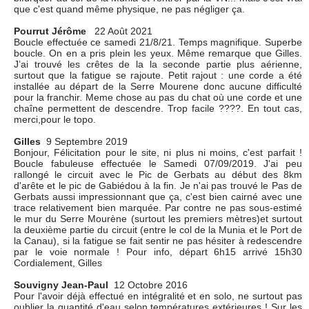
que c'est quand même physique, ne pas négliger ça.
Pourrut Jérôme
22 Août 2021
Boucle effectuée ce samedi 21/8/21. Temps magnifique. Superbe
boucle. On en a pris plein les yeux. Même remarque que Gilles.
J’ai trouvé les crêtes de la la seconde partie plus aérienne,
surtout que la fatigue se rajoute. Petit rajout : une corde a été
installée au départ de la Serre Mourene donc aucune difficulté
pour la franchir. Meme chose au pas du chat où une corde et une
chaîne permettent de descendre. Trop facile ????. En tout cas,
merci,pour le topo.
Gilles
9 Septembre 2019
Bonjour, Félicitation pour le site, ni plus ni moins, c'est parfait !
Boucle fabuleuse effectuée le Samedi 07/09/2019. J'ai peu
rallongé le circuit avec le Pic de Gerbats au début des 8km
d'arête et le pic de Gabiédou à la fin. Je n'ai pas trouvé le Pas de
Gerbats aussi impressionnant que ça, c'est bien cairné avec une
trace relativement bien marquée. Par contre ne pas sous-estimé
le mur du Serre Mourène (surtout les premiers mètres)et surtout
la deuxième partie du circuit (entre le col de la Munia et le Port de
la Canau), si la fatigue se fait sentir ne pas hésiter à redescendre
par le voie normale ! Pour info, départ 6h15 arrivé 15h30
Cordialement, Gilles
Souvigny Jean-Paul
12 Octobre 2016
Pour l'avoir déjà effectué en intégralité et en solo, ne surtout pas
oublier la quantité d'eau selon températures extérieures ! Sur les