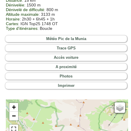
Distance
: 15 km
Dénivelée
: 1500 m
Dénivelé de difficulté
: 800 m
Altitude maximale
: 3133 m
Horaire
: 2h30 + 6h45 + 1h
Cartes
:
IGN Top25 1748 OT
Type d'itinéraires
: Boucle
Météo Pic de la Munia
Trace GPS
Accès voiture
A proximité
Photos
Imprimer
+
Cartes IGN
−
Open Topo Map
Open Street Map