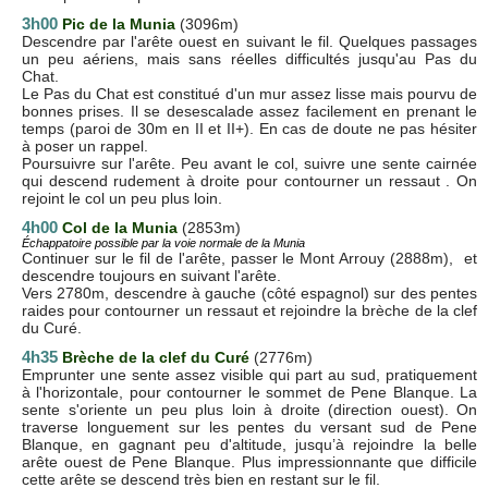
3h00
Pic de la Munia
(3096m)
Descendre par l'arête ouest en suivant le fil. Quelques passages
un peu aériens, mais sans réelles difficultés jusqu'au Pas du
Chat.
Le Pas du Chat est constitué d'un mur assez lisse mais pourvu de
bonnes prises. Il se desescalade assez facilement en prenant le
temps (paroi de 30m en II et II+). En cas de doute ne pas hésiter
à poser un rappel.
Poursuivre sur l'arête. Peu avant le col, suivre une sente cairnée
qui descend rudement à droite pour contourner un ressaut . On
rejoint le col un peu plus loin.
4h00
Col de la Munia
(2853m)
Échappatoire possible par la voie normale de la Munia
Continuer sur le fil de l'arête, passer le Mont Arrouy (2888m), et
descendre toujours en suivant l'arête.
Vers 2780m, descendre à gauche (côté espagnol) sur des pentes
raides pour contourner un ressaut et rejoindre la brèche de la clef
du Curé.
4h35
Brèche de la clef du Curé
(2776m)
Emprunter une sente assez visible qui part au sud, pratiquement
à l'horizontale, pour contourner le sommet de Pene Blanque. La
sente s'oriente un peu plus loin à droite (direction ouest). On
traverse longuement sur les pentes du versant sud de Pene
Blanque, en gagnant peu d'altitude, jusqu’à rejoindre la belle
arête ouest de Pene Blanque. Plus impressionnante que difficile
cette arête se descend très bien en restant sur le fil.