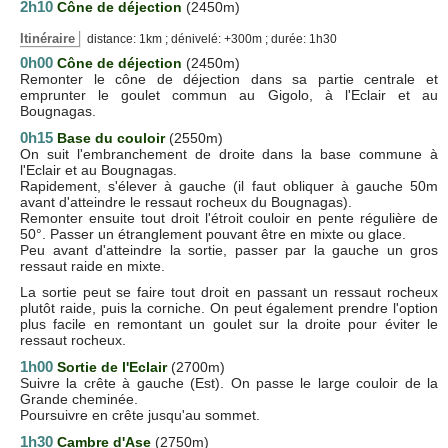
2h10
Cône de déjection
(2450m)
Itinéraire
distance: 1km ; dénivelé: +300m ; durée: 1h30
0h00
Cône de déjection
(2450m)
Remonter le cône de déjection dans sa partie centrale et
emprunter le goulet commun au Gigolo, à l'Eclair et au
Bougnagas.
0h15
Base du couloir
(2550m)
On suit l'embranchement de droite dans la base commune à
l'Eclair et au Bougnagas.
Rapidement, s'élever à gauche (il faut obliquer à gauche 50m
avant d'atteindre le ressaut rocheux du Bougnagas).
Remonter ensuite tout droit l'étroit couloir en pente régulière de
50°. Passer un étranglement pouvant être en mixte ou glace.
Peu avant d'atteindre la sortie, passer par la gauche un gros
ressaut raide en mixte.
La sortie peut se faire tout droit en passant un ressaut rocheux
plutôt raide, puis la corniche. On peut également prendre l'option
plus facile en remontant un goulet sur la droite pour éviter le
ressaut rocheux.
1h00
Sortie de l'Eclair
(2700m)
Suivre la crête à gauche (Est). On passe le large couloir de la
Grande cheminée.
Poursuivre en crête jusqu'au sommet.
1h30
Cambre d'Ase
(2750m)