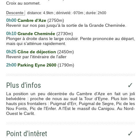
Croix au sommet.
Descente
distance: 4.9km ; dénivelé: -970m ; durée: 2h00
0h00
Cambre d'Aze
(2750m)
Revenir sur nos pas jusqu'à la sortie de la Grande Cheminée.
0h10
Grande Cheminée
(2730m)
Plonger à droite dans le large couloir. Pente prononcée au départ,
mais qui s’atténue rapidement.
0h25
Cône de déjection
(2450m)
Revenir par l'itinéraire de l'aller
2h00
Parking Eyne 2600
(1790m)
Plus d'infos
✓
La position un peu décentrée du Cambre d'Aze en fait un joli
belvédère : proche de nous au sud la Tour d'Eyne. Plus loin les
hauts pics frontaliers : Puigmal d'Err, Puigmal de Segre, Pic de les
Nou Fonts, Pic de l'Enfer. A l'Est le massif du Canigou. Au Nord-
Ouest le Carlit.
Point d'intêret
✓