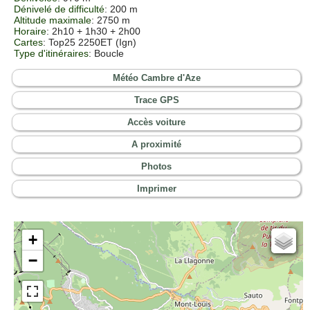
Dénivelé de difficulté
: 200 m
Altitude maximale
: 2750 m
Horaire
: 2h10 + 1h30 + 2h00
Cartes
:
Top25 2250ET (Ign)
Type d'itinéraires
:
Boucle
Météo Cambre d'Aze
Trace GPS
Accès voiture
A proximité
Photos
Imprimer
+
Cartes IGN
−
Open Topo Map
Open Street Map
ESRI Word Imagery