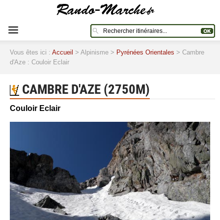
Vous êtes ici :
Accueil
> Alpinisme >
Pyrénées Orientales
> Cambre
d'Aze : Couloir Eclair
CAMBRE D'AZE (2750M)
Couloir Eclair