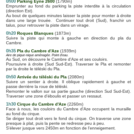
0h00
Parking Eyne 2600
(1790m)
Emprunter au fond du parking la piste interdite à la circulation
(direction Est).
Au bout de quelques minutes laisser la piste pour monter à droite
dans une large trouée. Continuer tout droit (Sud), franchir un
talus, pour retrouver la piste dans un virage.
0h20
Roques Blanques
(1873m)
Suivre la piste qui monte à gauche en direction du pla du
Cambre.
0h35
Pla du Cambre d'Aze
(1939m)
Aire de pique-nique aménagée. Point d'eau.
Au Sud, on découvre le Cambre d'Aze et ses couloirs.
Poursuivre à droite (Sud Sud-Est). Traverser le Pla et remonter
par la droite le téléski du Pla.
0h50
Arrivée du téléski du Pla
(2080m)
Suivre un sentier à droite. Il oblique rapidement à gauche et
passe derrière la roue de téléski.
Remonter le vallon sur sa partie gauche (direction Sud Sud-Est).
Traverser une zone d'éboulis et passer un ressaut.
1h30
Cirque du Cambre d'Aze
(2260m)
Face à nous, les couloirs du Cambre d'Aze occupent la muraille
au fond du cirque.
Se diriger tout droit vers le fond du cirque. On traverse une zone
presque à plat, puis la pente se redresse peu à peu.
S'élever jusque vers 2450m en fonction de l'enneigement.