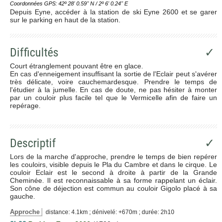
Coordonnées GPS: 42º 28' 0.59'' N / 2º 6' 0.24'' E
Depuis Eyne, accéder à la station de ski Eyne 2600 et se garer
sur le parking en haut de la station.
Difficultés
✓
Court étranglement pouvant être en glace.
En cas d'enneigement insuffisant la sortie de l'Eclair peut s'avérer
très délicate, voire cauchemardesque. Prendre le temps de
l'étudier à la jumelle. En cas de doute, ne pas hésiter à monter
par un couloir plus facile tel que le Vermicelle afin de faire un
repérage.
Descriptif
✓
Lors de la marche d'approche, prendre le temps de bien repérer
les couloirs, visible depuis le Pla du Cambre et dans le cirque. Le
couloir Eclair est le second à droite à partir de la Grande
Cheminée. Il est reconnaissable à sa forme rappelant un éclair.
Son cône de déjection est commun au couloir Gigolo placé à sa
gauche.
Approche
distance: 4.1km ; dénivelé: +670m ; durée: 2h10