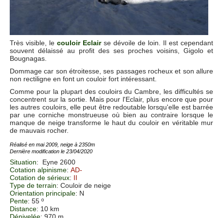
Très visible, le
couloir Eclair
se dévoile de loin. Il est cependant
souvent délaissé au profit des ses proches voisins, Gigolo et
Bougnagas.
Dommage car son étroitesse, ses passages rocheux et son allure
non rectiligne en font un couloir fort intéressant.
Comme pour la plupart des couloirs du Cambre, les difficultés se
concentrent sur la sortie. Mais pour l'Eclair, plus encore que pour
les autres couloirs, elle peut être redoutable lorsqu'elle est barrée
par une corniche monstrueuse où bien au contraire lorsque le
manque de neige transforme le haut du couloir en véritable mur
de mauvais rocher.
Réalisé en mai 2009, neige à 2350m
Dernière modification le 23/04/2020
Situation
:
Eyne 2600
Cotation alpinisme
:
AD-
Cotation de sérieux
:
II
Type de terrain
: Couloir de neige
Orientation principale
: N
Pente
: 55 º
Distance
: 10 km
Dénivelée
: 970 m