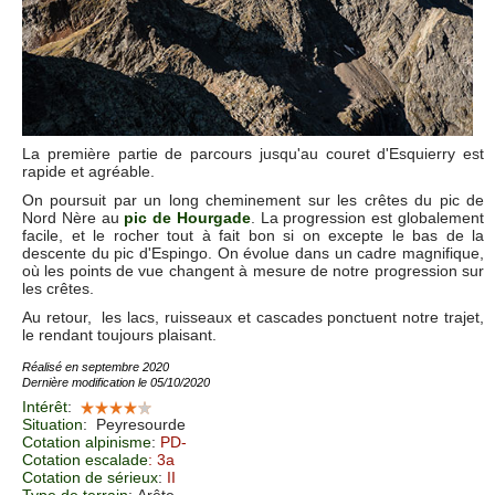
La première partie de parcours jusqu'au couret d'Esquierry est
rapide et agréable.
On poursuit par un long cheminement sur les crêtes du pic de
Nord Nère au
pic de Hourgade
. La progression est globalement
facile, et le rocher tout à fait bon si on excepte le bas de la
descente du pic d'Espingo. On évolue dans un cadre magnifique,
où les points de vue changent à mesure de notre progression sur
les crêtes.
Au retour, les lacs, ruisseaux et cascades ponctuent notre trajet,
le rendant toujours plaisant.
Réalisé en septembre 2020
Dernière modification le 05/10/2020
Intérêt
:
Situation
:
Peyresourde
Cotation alpinisme
:
PD-
Cotation escalade
: 3a
Cotation de sérieux
:
II
Type de terrain
: Arête