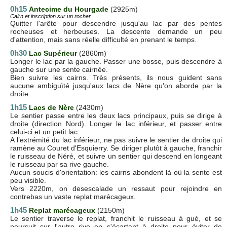
0h15
Antecime du Hourgade
(2925m)
Cairn et inscription sur un rocher
Quitter l'arête pour descendre jusqu'au lac par des pentes
rocheuses et herbeuses. La descente demande un peu
d'attention, mais sans réelle difficulté en prenant le temps.
0h30
Lac Supérieur
(2860m)
Longer le lac par la gauche. Passer une bosse, puis descendre à
gauche sur une sente cairnée.
Bien suivre les cairns. Très présents, ils nous guident sans
aucune ambiguïté jusqu'aux lacs de Nère qu'on aborde par la
droite.
1h15
Lacs de Nère
(2430m)
Le sentier passe entre les deux lacs principaux, puis se dirige à
droite (direction Nord). Longer le lac inférieur, et passer entre
celui-ci et un petit lac.
A l’extrémité du lac inférieur, ne pas suivre le sentier de droite qui
ramène au Couret d'Esquierry. Se diriger plutôt à gauche, franchir
le ruisseau de Néré, et suivre un sentier qui descend en longeant
le ruisseau par sa rive gauche.
Aucun soucis d'orientation: les cairns abondent là où la sente est
peu visible.
Vers 2220m, on desescalade un ressaut pour rejoindre en
contrebas un vaste replat marécageux.
1h45
Replat marécageux
(2150m)
Le sentier traverse le replat, franchit le ruisseau à gué, et se
poursuit sur l'autre rive en s'écartant à droite pour éviter de