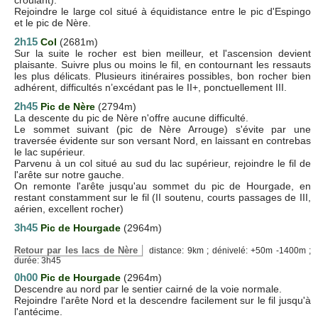
Rejoindre le large col situé à équidistance entre le pic d'Espingo
et le pic de Nère.
2h15
Col
(2681m)
Sur la suite le rocher est bien meilleur, et l'ascension devient
plaisante. Suivre plus ou moins le fil, en contournant les ressauts
les plus délicats. Plusieurs itinéraires possibles, bon rocher bien
adhérent, difficultés n’excédant pas le II+, ponctuellement III.
2h45
Pic de Nère
(2794m)
La descente du pic de Nère n'offre aucune difficulté.
Le sommet suivant (pic de Nère Arrouge) s'évite par une
traversée évidente sur son versant Nord, en laissant en contrebas
le lac supérieur.
Parvenu à un col situé au sud du lac supérieur, rejoindre le fil de
l'arête sur notre gauche.
On remonte l'arête jusqu'au sommet du pic de Hourgade, en
restant constamment sur le fil (II soutenu, courts passages de III,
aérien, excellent rocher)
3h45
Pic de Hourgade
(2964m)
Retour par les lacs de Nère
distance: 9km ; dénivelé: +50m -1400m ;
durée: 3h45
0h00
Pic de Hourgade
(2964m)
Descendre au nord par le sentier cairné de la voie normale.
Rejoindre l'arête Nord et la descendre facilement sur le fil jusqu'à
l'antécime.