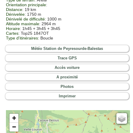
Orientation principale
:
Distance
: 19 km
Dénivelée
: 1750 m
Dénivelé de difficulté
: 1000 m
Altitude maximale
: 2964 m
Horaire
: 1h45 + 3h45 + 3h45
Cartes
:
Top25 1847OT
Type d'itinéraires
: Boucle
Météo Station de Peyresourde-Balestas
Trace GPS
Accès voiture
A proximité
Photos
Imprimer
+
Cartes IGN
−
Open Topo Map