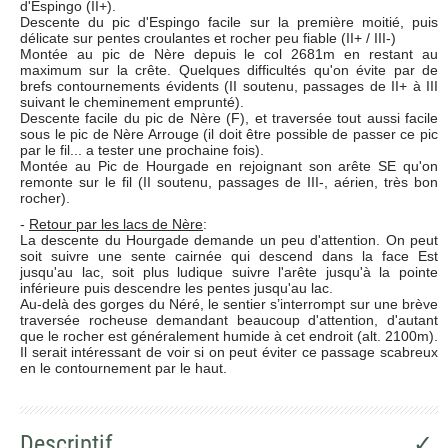
d'Espingo (II+).
Descente du pic d'Espingo facile sur la première moitié, puis
délicate sur pentes croulantes et rocher peu fiable (II+ / III-)
Montée au pic de Nère depuis le col 2681m en restant au
maximum sur la crête. Quelques difficultés qu'on évite par de
brefs contournements évidents (II soutenu, passages de II+ à III
suivant le cheminement emprunté).
Descente facile du pic de Nère (F), et traversée tout aussi facile
sous le pic de Nère Arrouge (il doit être possible de passer ce pic
par le fil... a tester une prochaine fois).
Montée au Pic de Hourgade en rejoignant son arête SE qu'on
remonte sur le fil (II soutenu, passages de III-, aérien, très bon
rocher).
-
Retour par les lacs de Nère
:
La descente du Hourgade demande un peu d'attention. On peut
soit suivre une sente cairnée qui descend dans la face Est
jusqu'au lac, soit plus ludique suivre l'arête jusqu'à la pointe
inférieure puis descendre les pentes jusqu'au lac.
Au-delà des gorges du Néré, le sentier s’interrompt sur une brève
traversée rocheuse demandant beaucoup d'attention, d'autant
que le rocher est généralement humide à cet endroit (alt. 2100m).
Il serait intéressant de voir si on peut éviter ce passage scabreux
en le contournement par le haut.
Descriptif
✓