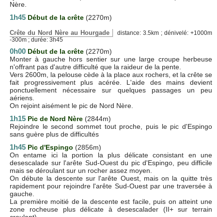
Nère.
1h45
Début de la crête
(2270m)
Crête du Nord Nère au Hourgade
distance: 3.5km ; dénivelé: +1000m
-300m ; durée: 3h45
0h00
Début de la crête
(2270m)
Monter à gauche hors sentier sur une large croupe herbeuse
n'offrant pas d'autre difficulté que la raideur de la pente.
Vers 2600m, la pelouse cède à la place aux rochers, et la crête se
fait progressivement plus acérée. L'aide des mains devient
ponctuellement nécessaire sur quelques passages un peu
aériens.
On rejoint aisément le pic de Nord Nère.
1h15
Pic de Nord Nère
(2844m)
Rejoindre le second sommet tout proche, puis le pic d'Espingo
sans guère plus de difficultés
1h45
Pic d'Espingo
(2856m)
On entame ici la portion la plus délicate consistant en une
desescalade sur l'arête Sud-Ouest du pic d'Espingo, peu difficile
mais se déroulant sur un rocher assez moyen.
On débute la descente sur l'arête Ouest, mais on la quitte très
rapidement pour rejoindre l'arête Sud-Ouest par une traversée à
gauche.
La première moitié de la descente est facile, puis on atteint une
zone rocheuse plus délicate à desescalader (II+ sur terrain
croulant).