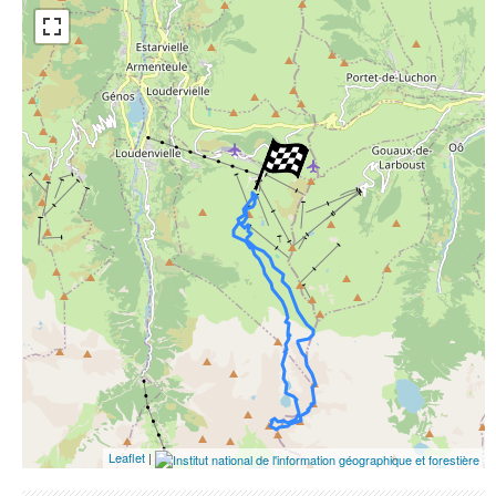
Open Street Map
ESRI Word Imagery
Photographies aériennes
Leaflet
|