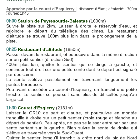
Approche par le couret d'Esquierry
distance: 6.5km ; dénivelé: +700m
; durée: 1h45
0h00
Station de Peyresourde-Balestas
(1600m)
Suivre la piste sur 2km. Laisser à droite le réservoir d'eau, et
rejoindre le départ du télésiège des cimes. Le restaurant
d'altitude se trouve 100m plus loin dans le prolongement de la
piste.
0h25
Restaurant d'altitude
(1850m)
Passer devant le restaurant, et poursuivre dans la même direction
sur un petit sentier (direction Sud).
400m plus loin, quitter le sentier qui se dirige à gauche, et
continuer tout droit sur une petite sente dont le départ est signalé
par des cairns.
La sente s'élève paisiblement en traversant longuement les
pentes herbeuses.
Peu avant d'accéder au couret d'Esquierry, on franchit une petite
brèche. Le sentier se poursuit sans plus de difficultés jusqu'au
large col.
1h30
Couret d'Esqierry
(2131m)
Laisser le GR10 de part et d'autre, et poursuivre en montée
tranquille à droite sur un petit sentier (croix rouge et blanche au
départ du sentier). Peu après, ne pas se laisser entrainer par une
sente partant sur la gauche. Bien suivre la sente de droite qui
s'élève en traversée vers le Sud-Ouest.
Quitter le sentier lorsqu'il franchit la crête nord du pic de Nord