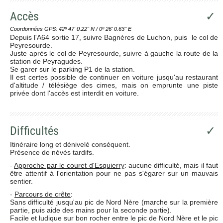
Accès
✓
Coordonnées GPS: 42º 47' 0.22'' N / 0º 26' 0.63'' E
Depuis l'A64 sortie 17, suivre Bagnères de Luchon, puis le col de
Peyresourde.
Juste après le col de Peyresourde, suivre à gauche la route de la
station de Peyragudes.
Se garer sur le parking P1 de la station.
Il est certes possible de continuer en voiture jusqu'au restaurant
d'altitude / télésiège des cimes, mais on emprunte une piste
privée dont l'accès est interdit en voiture.
Difficultés
✓
Itinéraire long et dénivelé conséquent.
Présence de névés tardifs.
-
Approche par le couret d'Esquierry
: aucune difficulté, mais il faut
être attentif à l'orientation pour ne pas s'égarer sur un mauvais
sentier.
-
Parcours de crête
:
Sans difficulté jusqu'au pic de Nord Nère (marche sur la première
partie, puis aide des mains pour la seconde partie).
Facile et ludique sur bon rocher entre le pic de Nord Nère et le pic