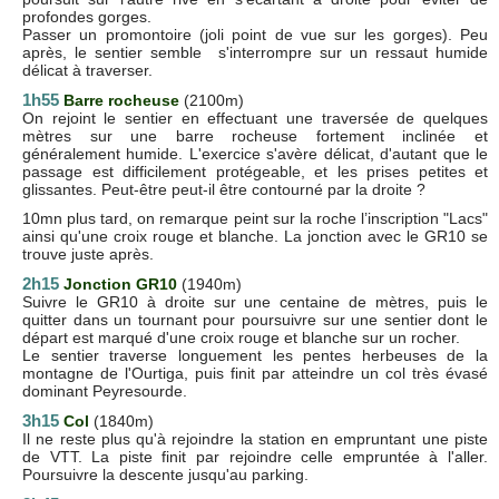
profondes gorges.
Passer un promontoire (joli point de vue sur les gorges). Peu
après, le sentier semble s'interrompre sur un ressaut humide
délicat à traverser.
1h55
Barre rocheuse
(2100m)
On rejoint le sentier en effectuant une traversée de quelques
mètres sur une barre rocheuse fortement inclinée et
généralement humide. L'exercice s'avère délicat, d'autant que le
passage est difficilement protégeable, et les prises petites et
glissantes. Peut-être peut-il être contourné par la droite ?
10mn plus tard, on remarque peint sur la roche l’inscription "Lacs"
ainsi qu'une croix rouge et blanche. La jonction avec le GR10 se
trouve juste après.
2h15
Jonction GR10
(1940m)
Suivre le GR10 à droite sur une centaine de mètres, puis le
quitter dans un tournant pour poursuivre sur une sentier dont le
départ est marqué d'une croix rouge et blanche sur un rocher.
Le sentier traverse longuement les pentes herbeuses de la
montagne de l'Ourtiga, puis finit par atteindre un col très évasé
dominant Peyresourde.
3h15
Col
(1840m)
Il ne reste plus qu'à rejoindre la station en empruntant une piste
de VTT. La piste finit par rejoindre celle empruntée à l'aller.
Poursuivre la descente jusqu'au parking.