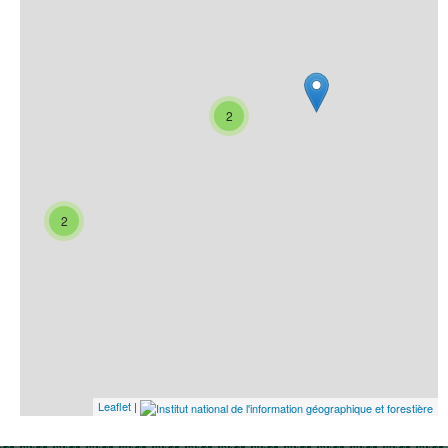
2
2
Leaflet
|