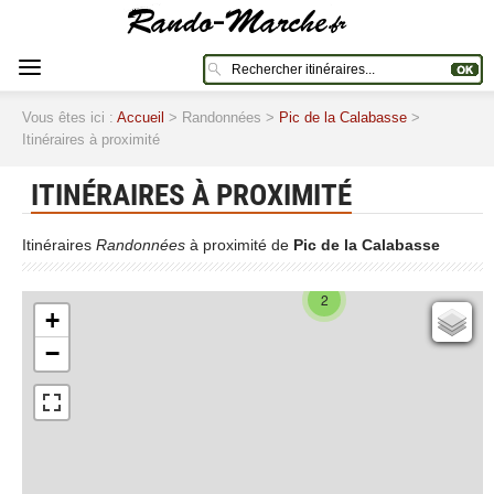
Vous êtes ici :
Accueil
> Randonnées >
Pic de la Calabasse
>
Itinéraires à proximité
ITINÉRAIRES À PROXIMITÉ
Itinéraires
Randonnées
à proximité de
Pic de la Calabasse
2
+
Cartes IGN
−
Open Topo Map
Open Street Map
ESRI Word Imagery
Photographies aériennes