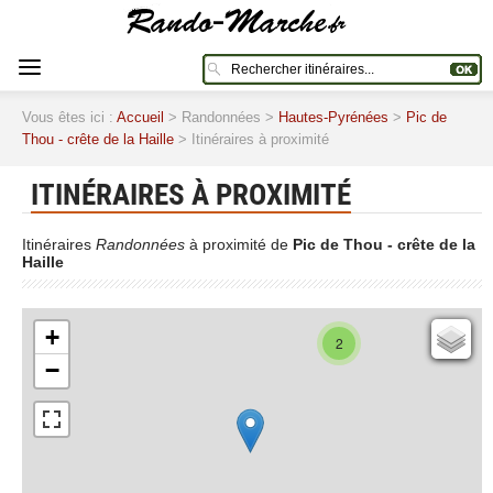
Vous êtes ici :
Accueil
> Randonnées >
Hautes-Pyrénées
>
Pic de
Thou - crête de la Haille
> Itinéraires à proximité
ITINÉRAIRES À PROXIMITÉ
Itinéraires
Randonnées
à proximité de
Pic de Thou - crête de la
Haille
+
Cartes IGN
2
−
Open Topo Map
Open Street Map
ESRI Word Imagery
Photographies aériennes