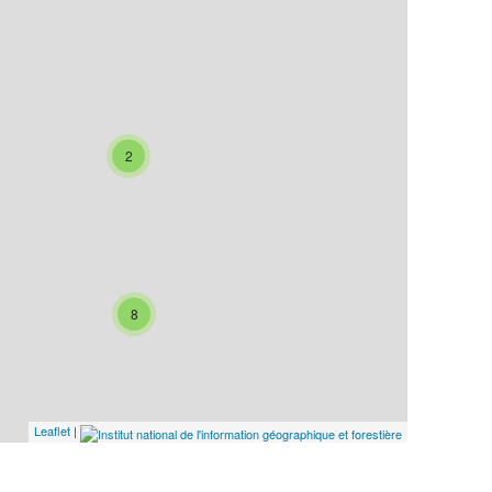
2
8
Leaflet
|