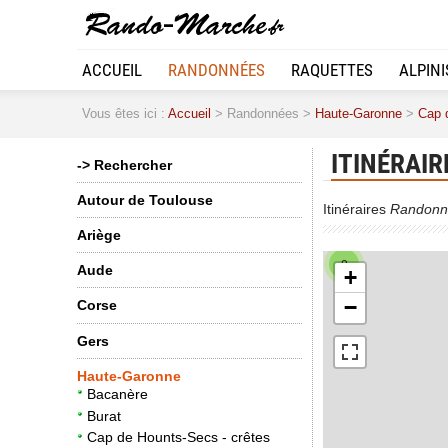
2
ACCUEIL
RANDONNÉES
RAQUETTES
ALPIN
Vous êtes ici :
Accueil
> Randonnées >
Haute-Garonne
>
Cap 
ITINÉRAIR
-> Rechercher
Autour de Toulouse
Itinéraires
Randonn
Ariège
2
Aude
+
−
Corse
Gers
Haute-Garonne
2
Bacanère
Burat
Cap de Hounts-Secs - crêtes