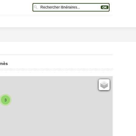
2
rnès
Cartes IGN
Open Topo Map
3
Open Street Map
ESRI Word Imagery
Photographies aériennes