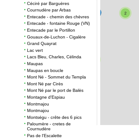
Céciré par Barguères
Cournudère par Arbas
2
Entecade - chemin des chèvres
Entecade - fontaine Rouge (VN)
Entecade par le Portillon
Gouaux-de-Luchon - Cigalère
Grand Quayrat
Lac vert
Lacs Bleu, Charles, Célinda
3
Maupas
2
Maupas en boucle
Mont Né - Sommet du Templa
Mont Né par Cirès
Mont Né par le port de Balès
Montagne d'Espiau
Montmajou
Montmajou
Montségu - crête des 6 pics
Paloumère - cretes de
Cournudère
Pas de l'Escalette