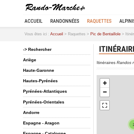
ACCUEIL
RANDONNÉES
RAQUETTES
ALPIN
2
Vous êtes ici :
Accueil
> Raquettes >
Pic de Bentaillole
> Itiné
ITINÉRAIR
-> Rechercher
Ariège
Itinéraires
Randos r
Haute-Garonne
Hautes-Pyrénées
+
−
Pyrénées-Atlantiques
Pyrénées-Orientales
Andorre
Espagne - Aragon
Espagne - Catalogne