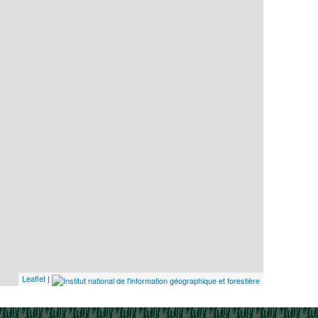
Leaflet
|