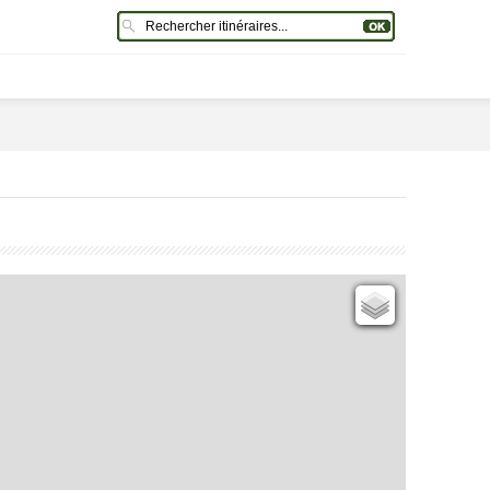
Cartes IGN
Open Topo Map
Open Street Map
ESRI Word Imagery
Photographies aériennes