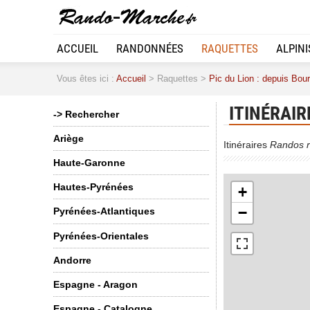
ACCUEIL
RANDONNÉES
RAQUETTES
ALPIN
Vous êtes ici :
Accueil
> Raquettes >
Pic du Lion : depuis Bour
ITINÉRAIR
-> Rechercher
Ariège
Itinéraires
Randos r
2
Haute-Garonne
Hautes-Pyrénées
+
−
Pyrénées-Atlantiques
Pyrénées-Orientales
Andorre
Espagne - Aragon
Espagne - Catalogne