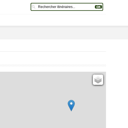
Cartes IGN
Open Topo Map
Open Street Map
ESRI Word Imagery
Photographies aériennes