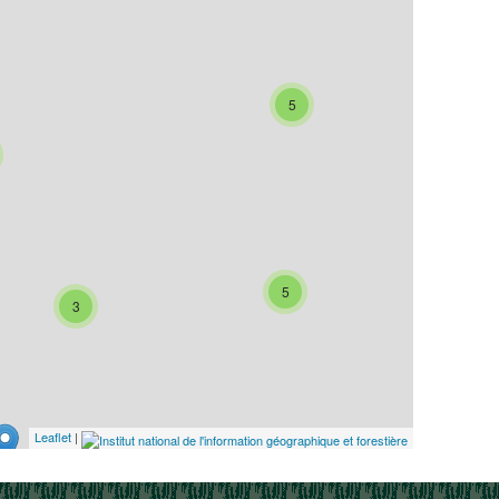
5
5
3
Leaflet
|