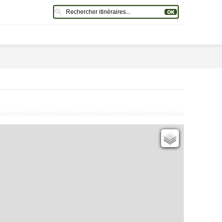
Cartes IGN
Open Topo Map
Open Street Map
ESRI Word Imagery
Photographies aériennes