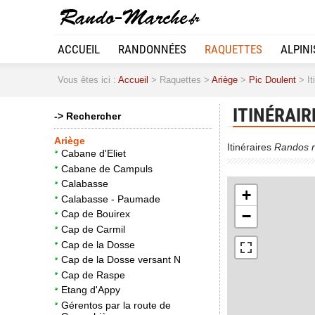
ACCUEIL
RANDONNÉES
RAQUETTES
ALPIN
2
Vous êtes ici :
Accueil
> Raquettes >
Ariège
>
Pic Doulent
> It
ITINÉRAIR
-> Rechercher
Ariège
Itinéraires
Randos r
Cabane d'Eliet
Cabane de Campuls
Calabasse
+
Calabasse - Paumade
−
Cap de Bouirex
Cap de Carmil
Cap de la Dosse
Cap de la Dosse versant N
Cap de Raspe
Etang d'Appy
Gérentos par la route de