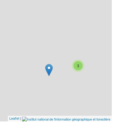
3
Leaflet
|