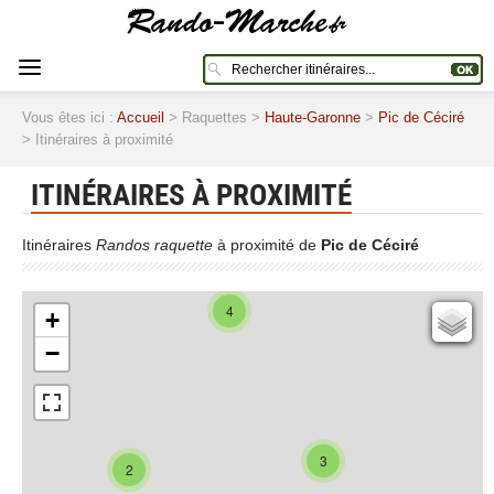
Vous êtes ici :
Accueil
> Raquettes >
Haute-Garonne
>
Pic de Céciré
> Itinéraires à proximité
ITINÉRAIRES À PROXIMITÉ
Itinéraires
Randos raquette
à proximité de
Pic de Céciré
4
+
Cartes IGN
−
Open Topo Map
Open Street Map
ESRI Word Imagery
Photographies aériennes
3
2