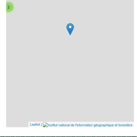
2
Leaflet
|