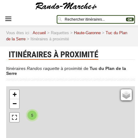
Vous êtes ici :
Accueil
> Raquettes >
Haute-Garonne
>
Tuc du Plan
de la Serre
> Itinéraires à proximité
ITINÉRAIRES À PROXIMITÉ
Itinéraires
Randos raquette
à proximité de
Tuc du Plan de la
Serre
+
Cartes IGN
−
Open Topo Map
Open Street Map
5
ESRI Word Imagery
Photographies aériennes