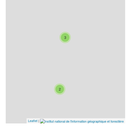
3
2
Leaflet
|