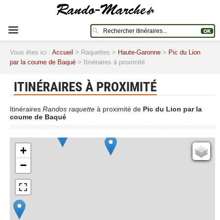
Vous êtes ici :
Accueil
> Raquettes >
Haute-Garonne
>
Pic du Lion
par la coume de Baqué
> Itinéraires à proximité
ITINÉRAIRES À PROXIMITÉ
Itinéraires
Randos raquette
à proximité de
Pic du Lion par la
coume de Baqué
+
Cartes IGN
−
Open Topo Map
Open Street Map
ESRI Word Imagery
Photographies aériennes