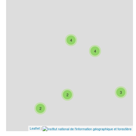
4
4
3
2
2
Leaflet
|