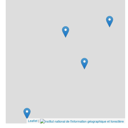
Leaflet
|