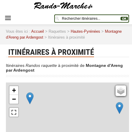
Vous êtes ici :
Accueil
> Raquettes >
Hautes-Pyrénées
>
Montagne
d'Areng par Ardengost
> Itinéraires à proximité
ITINÉRAIRES À PROXIMITÉ
Itinéraires
Randos raquette
à proximité de
Montagne d'Areng
par Ardengost
+
Cartes IGN
−
Open Topo Map
Open Street Map
ESRI Word Imagery
Photographies aériennes