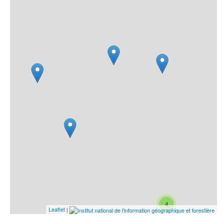
4
Leaflet
|