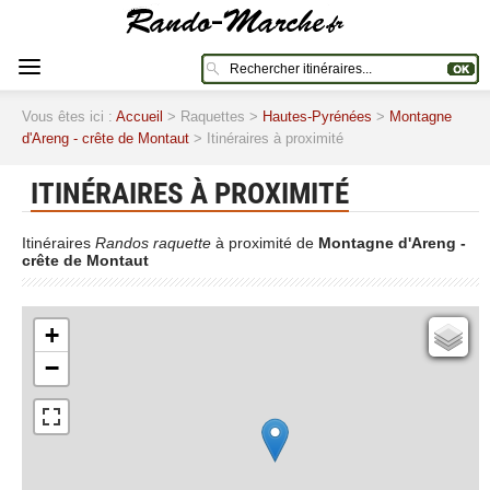
Vous êtes ici :
Accueil
> Raquettes >
Hautes-Pyrénées
>
Montagne
d'Areng - crête de Montaut
> Itinéraires à proximité
ITINÉRAIRES À PROXIMITÉ
Itinéraires
Randos raquette
à proximité de
Montagne d'Areng -
crête de Montaut
+
Cartes IGN
−
Open Topo Map
Open Street Map
ESRI Word Imagery
Photographies aériennes