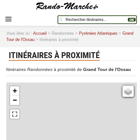
Vous êtes ici :
Accueil
> Randonnées >
Pyrénées Atlantiques
>
Grand
Tour de l'Ossau
> Itinéraires à proximité
ITINÉRAIRES À PROXIMITÉ
Itinéraires
Randonnées
à proximité de
Grand Tour de l'Ossau
+
Cartes IGN
−
Open Topo Map
Open Street Map
ESRI Word Imagery
Photographies aériennes