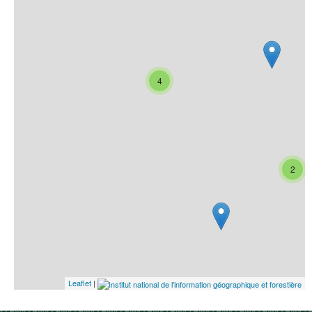
4
2
Leaflet
|