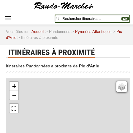
Vous êtes ici :
Accueil
> Randonnées >
Pyrénées Atlantiques
>
Pic
d'Anie
> Itinéraires à proximité
ITINÉRAIRES À PROXIMITÉ
Itinéraires
Randonnées
à proximité de
Pic d'Anie
+
Cartes IGN
−
Open Topo Map
Open Street Map
ESRI Word Imagery
Photographies aériennes