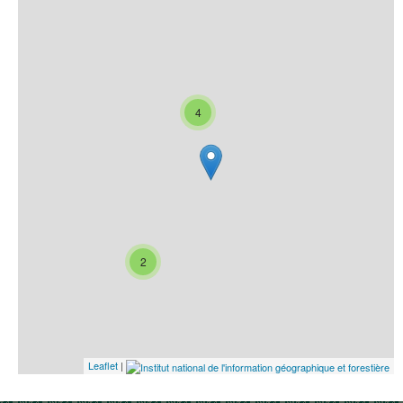
4
2
Leaflet
|