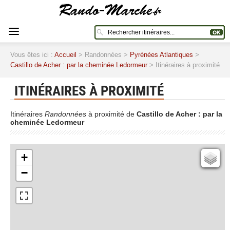
Vous êtes ici :
Accueil
> Randonnées >
Pyrénées Atlantiques
>
Castillo de Acher : par la cheminée Ledormeur
> Itinéraires à proximité
ITINÉRAIRES À PROXIMITÉ
Itinéraires
Randonnées
à proximité de
Castillo de Acher : par la
cheminée Ledormeur
+
Cartes IGN
−
Open Topo Map
Open Street Map
ESRI Word Imagery
Photographies aériennes