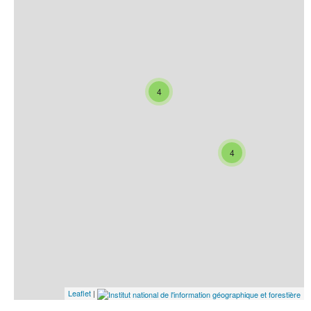
4
4
Leaflet
|