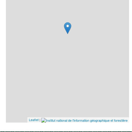
Leaflet
|