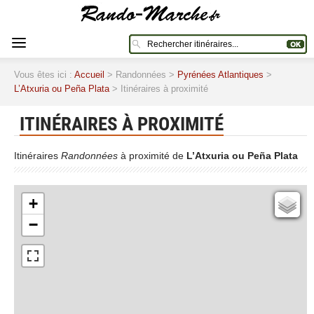
Vous êtes ici :
Accueil
> Randonnées >
Pyrénées Atlantiques
>
L’Atxuria ou Peña Plata
> Itinéraires à proximité
ITINÉRAIRES À PROXIMITÉ
Itinéraires
Randonnées
à proximité de
L’Atxuria ou Peña Plata
+
Cartes IGN
−
Open Topo Map
Open Street Map
ESRI Word Imagery
Photographies aériennes