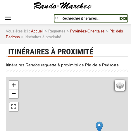
Vous êtes ici :
Accueil
> Raquettes >
Pyrénées-Orientales
>
Pic dels
Pedrons
> Itinéraires à proximité
ITINÉRAIRES À PROXIMITÉ
Itinéraires
Randos raquette
à proximité de
Pic dels Pedrons
+
Cartes IGN
−
Open Topo Map
Open Street Map
ESRI Word Imagery
Photographies aériennes