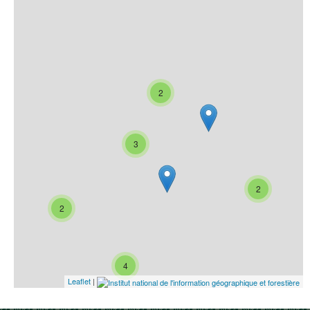
2
3
2
2
4
Leaflet
|