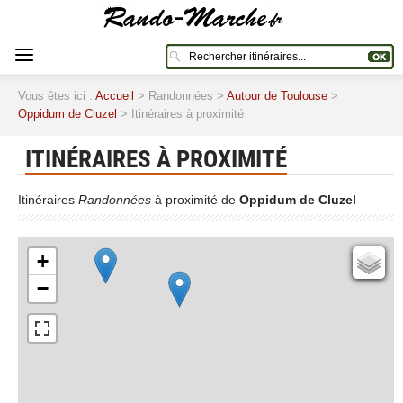
Vous êtes ici :
Accueil
> Randonnées >
Autour de Toulouse
>
Oppidum de Cluzel
> Itinéraires à proximité
ITINÉRAIRES À PROXIMITÉ
Itinéraires
Randonnées
à proximité de
Oppidum de Cluzel
+
Cartes IGN
−
Open Topo Map
Open Street Map
ESRI Word Imagery
Photographies aériennes