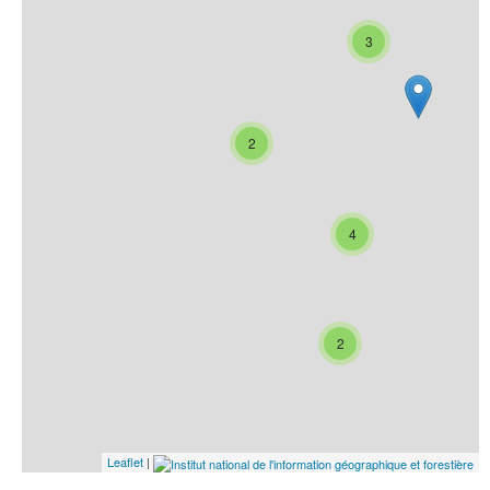
3
2
4
2
Leaflet
|