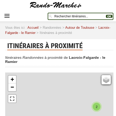
Vous êtes ici :
Accueil
> Randonnées >
Autour de Toulouse
>
Lacroix-
Falgarde - le Ramier
> Itinéraires à proximité
ITINÉRAIRES À PROXIMITÉ
Itinéraires
Randonnées
à proximité de
Lacroix-Falgarde - le
Ramier
+
Cartes IGN
−
Open Topo Map
Open Street Map
ESRI Word Imagery
2
Photographies aériennes