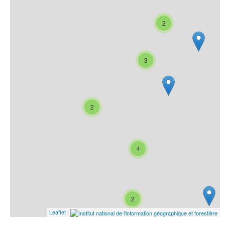
2
3
2
4
2
Leaflet
|