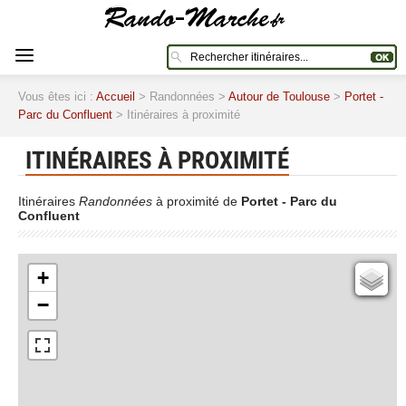
Vous êtes ici :
Accueil
> Randonnées >
Autour de Toulouse
>
Portet -
Parc du Confluent
> Itinéraires à proximité
ITINÉRAIRES À PROXIMITÉ
Itinéraires
Randonnées
à proximité de
Portet - Parc du
Confluent
+
Cartes IGN
−
Open Topo Map
Open Street Map
ESRI Word Imagery
Photographies aériennes