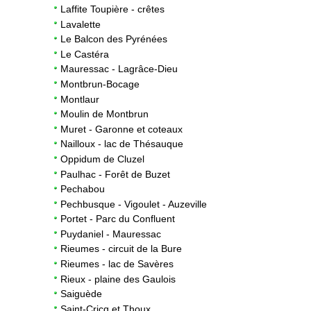
Laffite Toupière - crêtes
Lavalette
Le Balcon des Pyrénées
Le Castéra
Mauressac - Lagrâce-Dieu
Montbrun-Bocage
Montlaur
Moulin de Montbrun
Muret - Garonne et coteaux
Nailloux - lac de Thésauque
Oppidum de Cluzel
Paulhac - Forêt de Buzet
Pechabou
Pechbusque - Vigoulet - Auzeville
Portet - Parc du Confluent
Puydaniel - Mauressac
Rieumes - circuit de la Bure
Rieumes - lac de Savères
Rieux - plaine des Gaulois
Saiguède
Saint-Cricq et Thoux