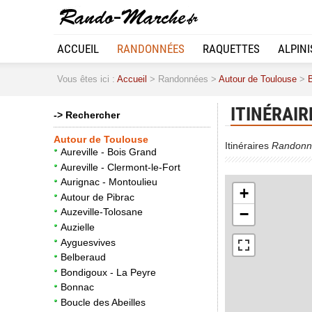
ACCUEIL
RANDONNÉES
RAQUETTES
ALPIN
Vous êtes ici :
Accueil
> Randonnées >
Autour de Toulouse
>
ITINÉRAIR
-> Rechercher
Autour de Toulouse
Itinéraires
Randonn
Aureville - Bois Grand
Aureville - Clermont-le-Fort
Aurignac - Montoulieu
+
Autour de Pibrac
−
Auzeville-Tolosane
Auzielle
Ayguesvives
Belberaud
Bondigoux - La Peyre
Bonnac
Boucle des Abeilles