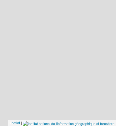
Leaflet
|