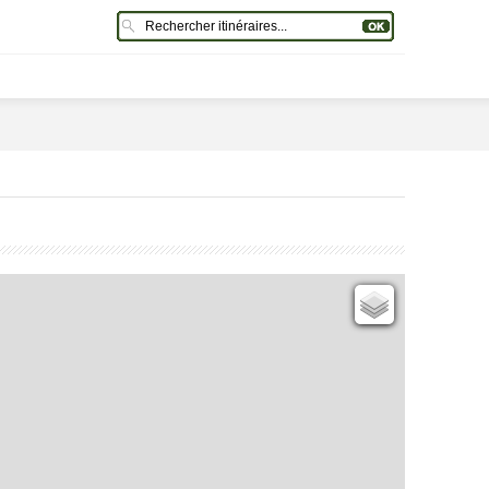
Cartes IGN
Open Topo Map
Open Street Map
ESRI Word Imagery
Photographies aériennes