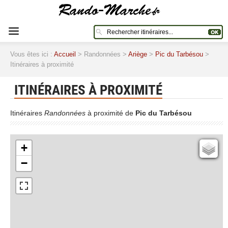
Vous êtes ici :
Accueil
> Randonnées >
Ariège
>
Pic du Tarbésou
>
Itinéraires à proximité
ITINÉRAIRES À PROXIMITÉ
Itinéraires
Randonnées
à proximité de
Pic du Tarbésou
+
Cartes IGN
−
Open Topo Map
Open Street Map
ESRI Word Imagery
Photographies aériennes