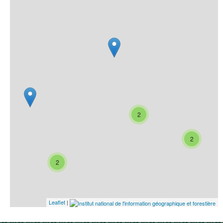
2
2
2
Leaflet
|