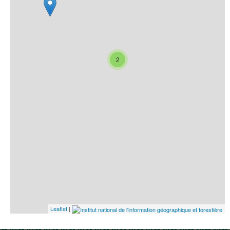
2
Leaflet
|