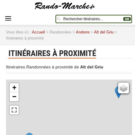
Vous êtes ici :
Accueil
> Randonnées >
Andorre
>
Alt del Griu
>
Itinéraires à proximité
ITINÉRAIRES À PROXIMITÉ
Itinéraires
Randonnées
à proximité de
Alt del Griu
+
Cartes IGN
−
Open Topo Map
Open Street Map
ESRI Word Imagery
Photographies aériennes