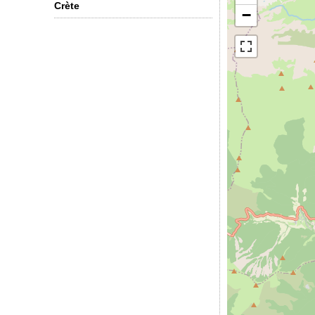
Crète
−