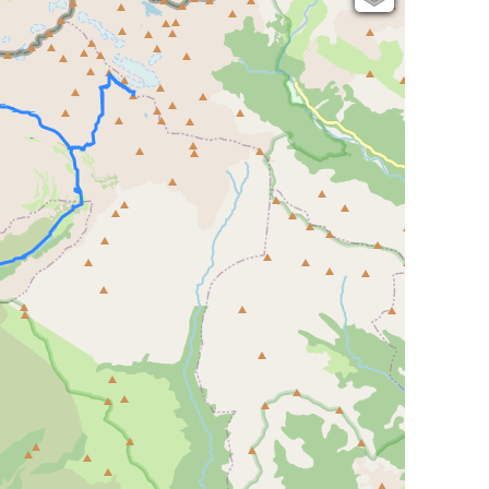
Open Topo Map
Open Street Map
ESRI Word Imagery
Photographies aériennes