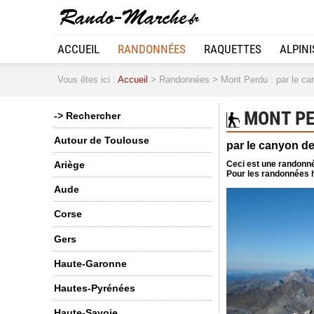
ACCUEIL
RANDONNÉES
RAQUETTES
ALPIN
Vous êtes ici :
Accueil
> Randonnées > Mont Perdu : par le can
MONT PE
-> Rechercher
Autour de Toulouse
par le canyon de
Ceci est une randonné
Ariège
Pour les randonnées h
Aude
Corse
Gers
Haute-Garonne
Hautes-Pyrénées
Haute-Savoie