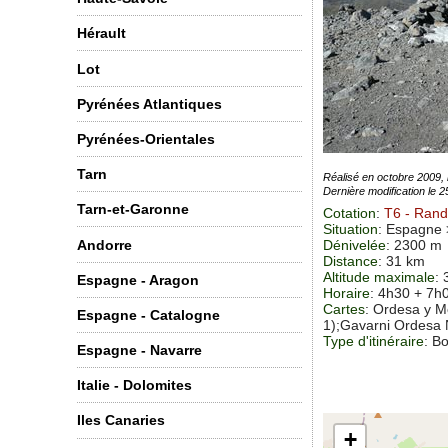
Hérault
Lot
Pyrénées Atlantiques
Pyrénées-Orientales
Tarn
Réalisé en octobre 2009,
Dernière modification le 
Tarn-et-Garonne
Cotation
:
T6
- Rando
Situation
:
Espagne >
Andorre
Dénivelée
: 2300 m
Distance
: 31 km
Altitude maximale
:
Espagne - Aragon
Horaire
: 4h30 + 7h
Cartes
:
Ordesa y M
Espagne - Catalogne
1)
;Gavarni Ordesa 
Type d'itinéraire
: B
Espagne - Navarre
Italie - Dolomites
Iles Canaries
+