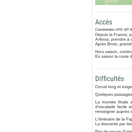
Accès
Coordonnées GPS: 42º 38' 0
Depuis la France, p
A Ainsa, prendre à 
Après Broto, prend
Hors saison, contin
En saison la route d
Difficultés
Circuit long et exig
Quelques passages 
La montée finale 
d'escalade facile 
renseigner auprès d
L'itinéraire de la F
La descente par les
Pas de soucis d'orie