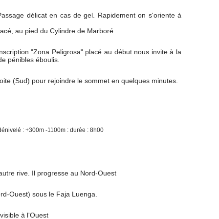
 Passage délicat en cas de gel. Rapidement on s'oriente à
glacé, au pied du Cylindre de Marboré
nscription "Zona Peligrosa" placé au début nous invite à la
de pénibles éboulis.
oite (Sud) pour rejoindre le sommet en quelques minutes.
dénivelé : +300m -1100m : durée : 8h00
'autre rive. Il progresse au Nord-Ouest
Nord-Ouest) sous le Faja Luenga.
visible à l'Ouest