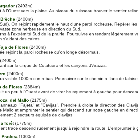
argador
(2493m)
 à l'Ouest vers la plaine. Au niveau du ruisseau trouver le sentier reli
 Brèche
(2400m)
ud). On rejoint rapidement le haut d'une paroi rocheuse. Repérer les 
 vaste zone herbeuse en direction du Sud.
rns à l'extrémité Sud de la prairie. Poursuivre en tendant légèrement v
n s'aidant des cairns.
aja de Flores
(2400m)
ée rejoint la paroi rocheuse qu'on longe désormais.
 (2400m)
sant sur le cirque de Cotatuero et les canyons d'Arazas.
ero
(2400m)
ra visible 1000m contrebas. Poursuivre sur le chemin à flanc de falaise
a de Flores
(2384m)
suit un peu à l'Ouest avant de virer brusquement à gauche pour descen
ozal del Mallo
(2175m)
anneaux "Fajeta" et "Cavijas". Prendre à droite la direction des Clavija
de Mallo et emprunter le sentier qui descend sur notre gauche en directi
ement 2 secteurs équipés de clavijas.
a forê
t (1775m)
ment tracé descend rudement jusqu'à rejoindre la route. L'emprunter à 
a Pradera
(1300m)