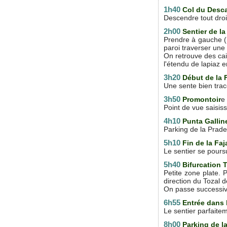
1h40
Col du Desc
Descendre tout droit
2h00
Sentier de la
Prendre à gauche (S
paroi traverser une
On retrouve des cai
l'étendu de lapiaz e
3h20
Début de la F
Une sente bien trac
3h50
Promontoir
e
Point de vue saisis
4h10
Punta Gallin
Parking de la Prade
5h10
Fin de la Faj
Le sentier se pour
5h40
Bifurcation T
Petite zone plate. P
direction du Tozal 
On passe successiv
6h55
Entrée dans l
Le sentier parfaite
8h00
Parking de l