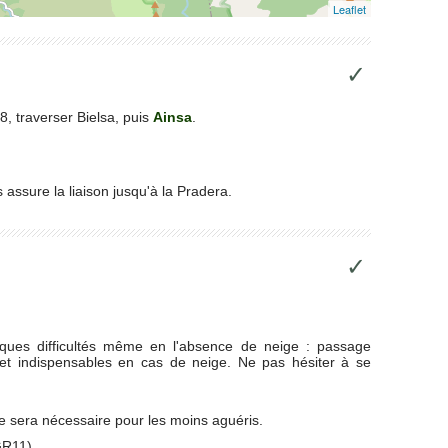
Leaflet
✓
38, traverser Bielsa, puis
Ainsa
.
s assure la liaison jusqu'à la Pradera.
✓
lques difficultés même en l'absence de neige : passage
let indispensables en cas de neige. Ne pas hésiter à se
de sera nécessaire pour les moins aguéris.
GR11).