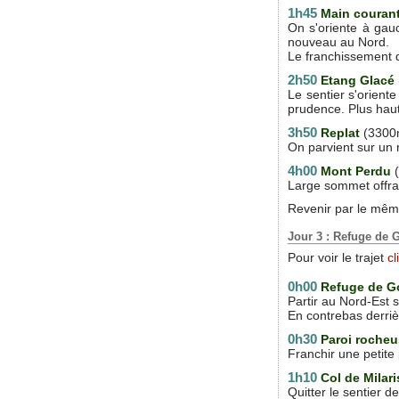
1h45
Main couran
On s'oriente à gau
nouveau au Nord.
Le franchissement d
2h50
Etang Glacé
Le sentier s'oriente
prudence. Plus haut
3h50
Replat
(3300
On parvient sur un 
4h00
Mont Perdu
Large sommet offra
Revenir par le même
Jour 3 : Refuge de G
Pour voir le trajet
cl
0h00
Refuge de Go
Partir au Nord-Est s
En contrebas derriè
0h30
Paroi roche
Franchir une petite
1h10
Col de Milari
Quitter le sentier d