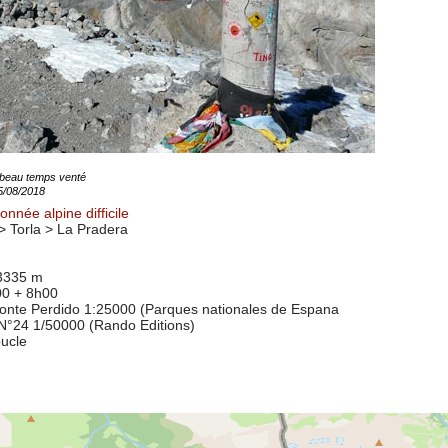
 beau temps venté
25/08/2018
nnée alpine difficile
 Torla >
La Pradera
 3335 m
00 + 8h00
onte Perdido 1:25000 (Parques nationales de Espana
N°24 1/50000 (Rando Editions)
oucle