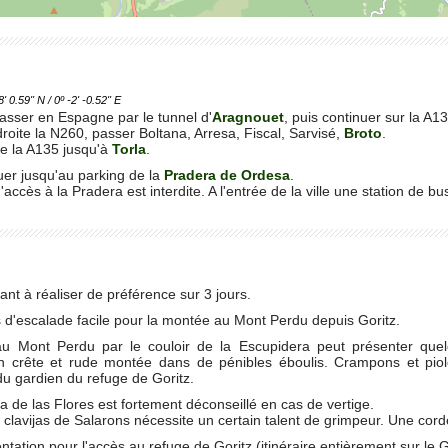
.59'' N / 0º -2' -0.52'' E
asser en Espagne par le tunnel d'
Aragnouet
, puis continuer sur la A1
droite la N260, passer Boltana, Arresa, Fiscal, Sarvisé,
Broto
.
re la A135 jusqu'à
Torla
.
uer jusqu'au parking de la
Pradera de Ordesa
.
'accès à la Pradera est interdite. A l'entrée de la ville une station de bu
eant à réaliser de préférence sur 3 jours.
d'escalade facile pour la montée au Mont Perdu depuis Goritz.
au Mont Perdu par le couloir de la Escupidera peut présenter que
en crête et rude montée dans de pénibles éboulis. Crampons et pio
u gardien du refuge de Goritz.
aja de las Flores est fortement déconseillé en cas de vertige.
 clavijas de Salarons nécessite un certain talent de grimpeur. Une cor
ntation pour l'accès au refuge de Goritz (itinéraire entièrement sur le 