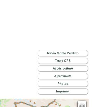
Météo Monte Perdido
Trace GPS
Accès voiture
A proximité
Photos
Imprimer
Cartes IGN