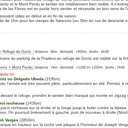
Goritz et le Mont Perdu le sentier est relativement bien visible. A n'e
a de las Flores est en partie hors sentier et nécessite un bon sens de 
souvent utiles en début et en fin de saison.
de de 15m pour les clavijas de Salarons (ou 30m en cas de descente e
 > Refuge de Goriz
distance : 8km ; dénivelé : +800m ; durée : 4h30
inéraire du parking de la Pradera au refuge de Goritz est visible sur la fi
Goriz > Mont Perdu
distance : 7km ; dénivelé : +1200 m- 1200m ; durée : 7h00
iquez ici
oriz ou Delgado Ubeda
(2195m)
ute l'année est très souvent plein, particulièrement en été. Pensez à 
 devant le refuge, prendre le sentier bien marqué qui monte en zigzag en
aroi rocheuse
(2435m)
a paroi rocheuse sur la droite et la longe jusqu'à buter contre la falais
heux. On poursuit brièvement à gauche, puis de nouveau à droite (Nord-E
ph Verges
(2850m)
marque en hauteur sur la roche une plaque à l'honneur de Joseph Verges.