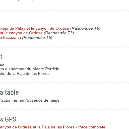
 Faja de Pelay et le canyon de Ordesa
(Randonnée T6)
par le canyon de Ordesa
(Randonnée T3)
ire Escuzana
(Randonnée T5)
t
esa
ma au sommet du Monte Perdido
he de la Faja de las Flores
aitable
l'automne, en l'absence de neige
es GPS
anyon de Ordesa et la Faja de las Flores - trace complete