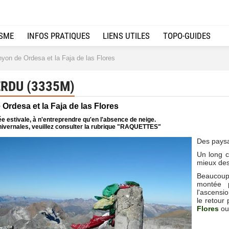
ISME
INFOS PRATIQUES
LIENS UTILES
TOPO-GUIDES
yon de Ordesa et la Faja de las Flores
RDU (3335M)
 Ordesa et la Faja de las Flores
e estivale, à n'entreprendre qu'en l'absence de neige.
ivernales, veuillez consulter la rubrique "RAQUETTES"
Des paysa
Un long ci
mieux de
Beaucoup
montée 
l'ascensi
le retour
Flores
o