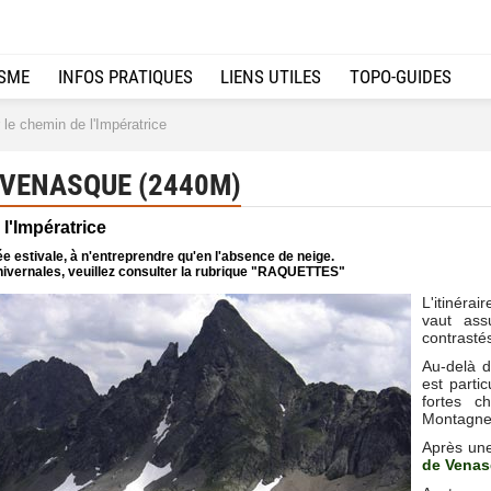
ISME
INFOS PRATIQUES
LIENS UTILES
TOPO-GUIDES
le chemin de l'Impératrice
 VENASQUE (2440M)
 l'Impératrice
e estivale, à n'entreprendre qu'en l'absence de neige.
ivernales, veuillez consulter la rubrique "RAQUETTES"
L'itinérai
vaut ass
contrasté
Au-delà d
est parti
fortes c
Montagnet
Après une
de Vena