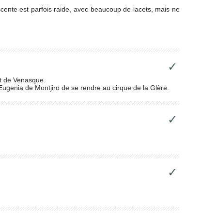
cente est parfois raide, avec beaucoup de lacets, mais ne
✓
rt de Venasque.
e Eugenia de Montjiro de se rendre au cirque de la Glère.
✓
✓