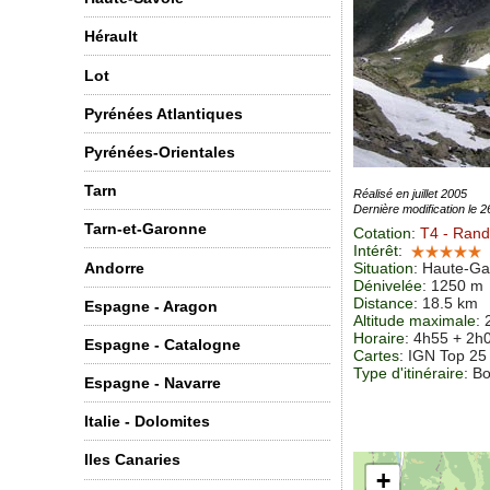
Hérault
Lot
Pyrénées Atlantiques
Pyrénées-Orientales
Tarn
Réalisé en juillet 2005
Dernière modification le 
Tarn-et-Garonne
Cotation
:
T4
- Rand
Intérêt
:
Andorre
Situation
:
Haute-Ga
Dénivelée
: 1250 m
Distance
: 18.5 km
Espagne - Aragon
Altitude maximale
:
Horaire
: 4h55 + 2h
Espagne - Catalogne
Cartes
: IGN Top 2
Type d'itinéraire
: B
Espagne - Navarre
Italie - Dolomites
Iles Canaries
+