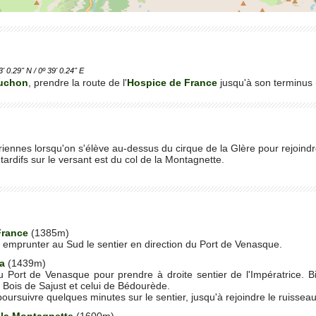
.29'' N / 0º 39' 0.24'' E
Luchon
, prendre la route de l'
Hospice de France
jusqu'à son terminus
riennes lorsqu'on s'élève au-dessus du cirque de la Glère pour rejoindr
ardifs sur le versant est du col de la Montagnette.
France
(1385m)
et emprunter au Sud le sentier en direction du Port de Venasque.
a
(1439m)
du Port de Venasque pour prendre à droite sentier de l'Impératrice. 
Bois de Sajust et celui de Bédourède.
 poursuivre quelques minutes sur le sentier, jusqu'à rejoindre le ruisseau
 la Montagnette
(1600m)