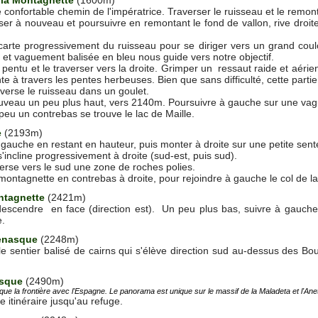
confortable chemin de l'impératrice. Traverser le ruisseau et le remont
ser à nouveau et poursuivre en remontant le fond de vallon, rive droit
arte progressivement du ruisseau pour se diriger vers un grand coulo
e et vaguement balisée en bleu nous guide vers notre objectif.
 pentu et le traverser vers la droite. Grimper un ressaut raide et aéri
e à travers les pentes herbeuses. Bien que sans difficulté, cette parti
erse le ruisseau dans un goulet.
uveau un peu plus haut, vers 2140m. Poursuivre à gauche sur une vagu
peu un contrebas se trouve le lac de Maille.
e
(2193m)
e gauche en restant en hauteur, puis monter à droite sur une petite sent
s'incline progressivement à droite (sud-est, puis sud).
rse vers le sud une zone de roches polies.
a montagnette en contrebas à droite, pour rejoindre à gauche le col de l
ntagnette
(2421m)
descendre en face (direction est). Un peu plus bas, suivre à gauche l'
e.
enasque
(2248m)
e sentier balisé de cairns qui s'élève direction sud au-dessus des B
asque
(2490m)
e la frontière avec l'Espagne. Le panorama est unique sur le massif de la Maladeta et l'Ane
 itinéraire jusqu'au refuge.