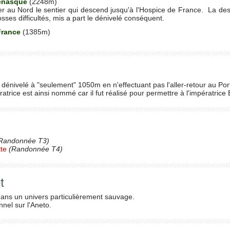
enasque
(2248m)
r au Nord le sentier qui descend jusqu'à l'Hospice de France. La des
sses difficultés, mis a part le dénivelé conséquent.
France
(1385m)
dénivelé à "seulement" 1050m en n'effectuant pas l'aller-retour au Po
ratrice est ainsi nommé car il fut réalisé pour permettre à l'impératric
Randonnée T3)
te
(Randonnée T4)
t
 dans un univers particulièrement sauvage.
nel sur l'Aneto.