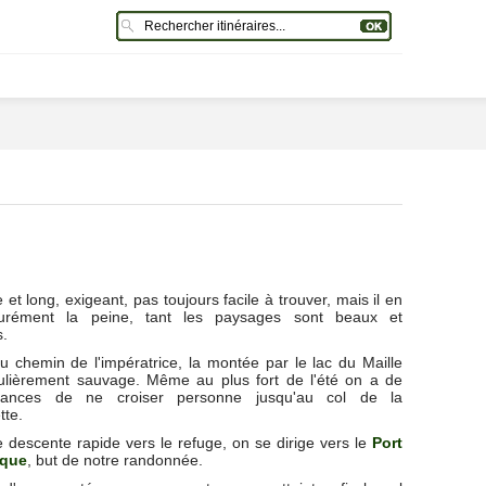
re et long, exigeant, pas toujours facile à trouver, mais il en
urément la peine, tant les paysages sont beaux et
s.
u chemin de l'impératrice, la montée par le lac du Maille
culièrement sauvage. Même au plus fort de l'été on a de
hances de ne croiser personne jusqu'au col de la
te.
 descente rapide vers le refuge, on se dirige vers le
Port
sque
, but de notre randonnée.