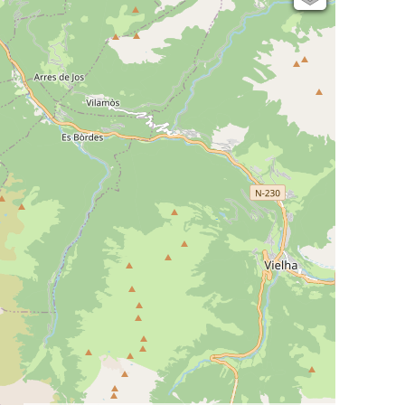
Open Topo Map
Open Street Map
ESRI Word Imagery
Photographies aériennes