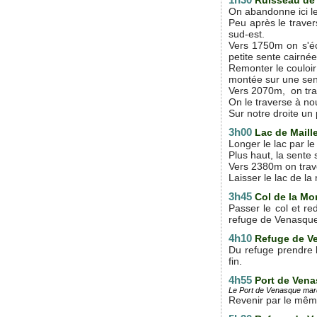
On abandonne ici le 
Peu après le traver
sud-est.
Vers 1750m on s'éc
petite sente cairné
Remonter le couloir
montée sur une sent
Vers 2070m, on trav
On le traverse à no
Sur notre droite un 
3h00
Lac de Maill
Longer le lac par l
Plus haut, la sente 
Vers 2380m on trave
Laisser le lac de l
3h45
Col de la Mo
Passer le col et re
refuge de Venasqu
4h10
Refuge de V
Du refuge prendre l
fin.
4h55
Port de Ven
Le Port de Venasque marqu
Revenir par le même