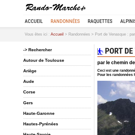
ACCUEIL
RANDONNÉES
RAQUETTES
ALPIN
Vous êtes ici :
Accueil
> Randonnées > Port de Venasque : par 
PORT DE
-> Rechercher
Autour de Toulouse
par le chemin de
Ceci est une randonné
Ariège
Pour les randonnées h
Aude
Corse
Gers
Haute-Garonne
Hautes-Pyrénées
Haute-Savoie