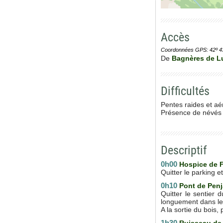
Accès
Coordonnées GPS: 42º 43' 0
De
Bagnères de 
Difficultés
Pentes raides et aé
Présence de névés t
Descriptif
0h00
Hospice de 
Quitter le parking 
0h10
Pont de Penj
Quitter le sentier 
longuement dans le 
A la sortie du bois,
1h30
Ruisseau de