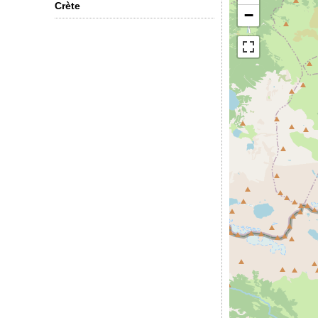
Crète
−