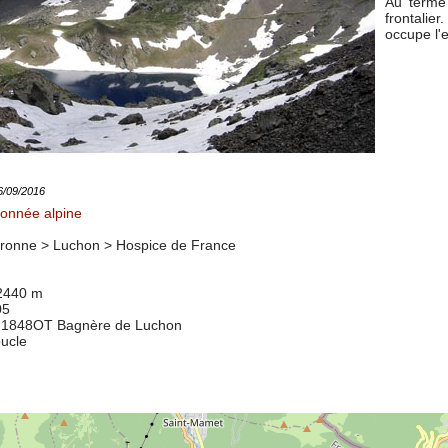
Au terme 
frontalie
occupe l'
26/09/2016
onnée alpine
ronne > Luchon >
Hospice de France
 2440 m
05
5 1848OT Bagnère de Luchon
oucle