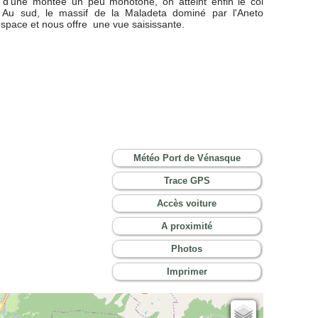
d'une montée un peu monotone, on atteint enfin le col
r. Au sud, le massif de la Maladeta dominé par l'Aneto
espace et nous offre une vue saisissante.
Météo Port de Vénasque
Trace GPS
Accès voiture
A proximité
Photos
Imprimer
Cartes IGN