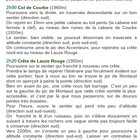
2h00
Col de Courbe
(1960m)
Poursuivre vers la droite, en traversée descendante sur un bon
sentier (direction sud).
On rejoint en 10mn une petite cabane au toit pentu (la cabane est
fermée à clef), au niveau des ruines de la cabane de Courbe
(1910m).
Le sentier, bien visible, se poursuit désormais en traversée à
altitude constante (direction sud, puis sud-est).
On contourne ainsi le pic des Accenteurs, pour rejoindre sa crête
nord-est au niveau de Lauze Rouge.
2h20
Crête de Lauze Rouge
(1950m)
Poursuivre sur le sentier qui franchit à nouveau une crête.
Prendre le temps de repérer l’itinéraire pas forcément évident sur
cette portion: face à nous au loin se trouve le pic de Montaud
dont on aperçoit à peine la pointe (direction sud).
Bien en avant du pic, une crête nous fait barrage. C'est un peu
sur la gauche du pic de Montaud que cette crête semble la plus
accessible, et c'est par là que nous passerons, sur de douces
pentes très évasées.
Pour l'heure, suivre le sentier qui perd très peu d'altitude
(direction sud sud-ouest).
On franchit le lit d'un ruisseau, puis on s'élève doucement un
suivant à travers les rochers une vague sente pas toujours facile
à conserver (direction sud).
Vers 2200m, on s'oriente un peu à gauche pour poursuivre à
altitude constante (direction sud-est). Laisser en contrebas la