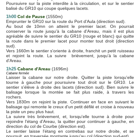
Poursuivre sur la piste interdite à la circulation, et sur le sentier
balisé du GR10 qui coupe quelques lacets.
1h00
Col de Pause
(1550m)
Emprunter le GR10 sur la route du Port d'Aula (direction sud).
Au bout de 10mn on atteint le premier lacet. On pourrait
conserver la route jusqu'à la cabane d'Areau, mais il est plus
agréable de suivre le sentier du GR10 (rouge et blanc) qui quitte
la route dans le premier lacet pour monter tout droit (direction
sud).
Vers 1660m le sentier s'oriente à droite, franchit un petit ruisseau
et rejoint la route. La suivre brièvement, jusqu'à la cabane
d'Areau.
1h25
Cabane d'Areau
(1696m)
Cabane fermée
Laisser la cabane sur notre droite. Quitter la piste lorsqu'elle
tourne à gauche pour poursuivre tout droit sur le GR10. Le
sentier s'élève à droite des lacets (direction sud). Bien suivre le
balisage lorsque la montée se fait plus raide, à travers les
rochers.
Vers 1830m on rejoint la piste. Continuer en face en suivant le
balisage qui remonte le creux d'un petit défilé et croise à nouveau
la piste un peu plus haut.
La suivre très brièvement, et, lorsqu'elle tourne à droite pour
rejoindre l'étang d'Areau, la quitter pour continuer à gauche, en
direction du col de Courbe (direction est).
Le sentier laisse l'étang en contrebas sur notre droite, et se
poursuit en traversée montante jusqu'au col (direction sud-est).