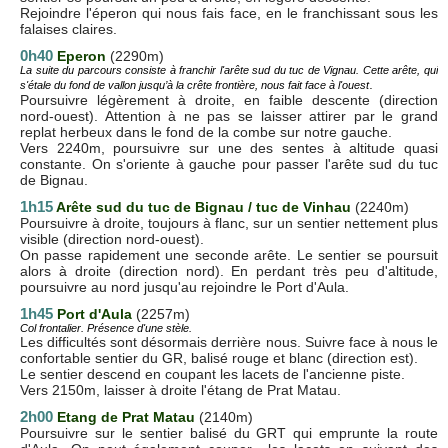
Rejoindre l'éperon qui nous fais face, en le franchissant sous les
falaises claires.
0h40
Eperon
(2290m)
La suite du parcours consiste à franchir l'arête sud du tuc de Vignau. Cette arête, qui
.
s'étale du fond de vallon jusqu’à la crête frontière, nous fait face à l'ouest
Poursuivre légèrement à droite, en faible descente (direction
nord-ouest). Attention à ne pas se laisser attirer par le grand
replat herbeux dans le fond de la combe sur notre gauche.
Vers 2240m, poursuivre sur une des sentes à altitude quasi
constante. On s'oriente à gauche pour passer l'arête sud du tuc
de Bignau.
1h15
Arête sud du
tuc de Bignau / tuc de Vinhau
(2240m)
Poursuivre à droite, toujours à flanc, sur un sentier nettement plus
visible (direction nord-ouest).
On passe rapidement une seconde arête. Le sentier se poursuit
alors à droite (direction nord). En perdant très peu d'altitude,
poursuivre au nord jusqu'au rejoindre le Port d'Aula.
1h45
Port d'Aula
(2257m)
Col frontalier. Présence d'une stèle.
Les difficultés sont désormais derrière nous. Suivre face à nous le
confortable sentier du GR, balisé rouge et blanc (direction est).
Le sentier descend en coupant les lacets de l'ancienne piste.
Vers 2150m, laisser à droite l'étang de Prat Matau.
2h00
Etang de Prat Matau
(2140m)
Poursuivre sur le sentier balisé du GRT qui emprunte la route