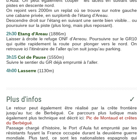
d'Aula. On peut également couper les lacets en suivant des
pistes en descente nord.
On rejoint vers 2000m un replat où se trouve sur notre gauche
une cabane privée, en surplomb de l'étang d'Areau.
Descendre droit sur l'étang en suivant une sente bien visible... ou
poursuivre sur la piste (plus long, mais plus reposant).
2h30
Etang d'Areau
(1886m)
Laisser à droite le refuge ONF d'Arreou. Poursuivre sur le GR10
qui quitte rapidement la route pour plonger vers le nord. On
retrouve ici l'itinéraire de l'aller qu'on suit jusqu'au parking.
3h15
Col de Pause
(1550m)
Suivre le sentier du GR déjà emprunté à l'aller.
4h00
Lasserre
(1130m)
Plus d'infos
✓
Le retour peut également être réalisé par la crête frontière
jusqu'au tuc de Berbégué. Ce parcours plus ludique mais
également plus technique est décrit ici:
Pic de Montaud et crêtes
du Berbégué
.
Passage chargé d'histoire, le Port d'Aula fut emprunté par les
résistants fuyant la France occupée durant la deuxième guerre
mondiale. Plus tard, ce sont les nationalistes espagnols qui