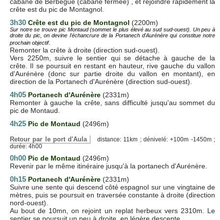
cabane de Berbégué (cabane fermée) , et rejoindre rapidement la
crête est du pic de Montagnol.
3h30
Crête est du pic de Montagnol
(2200m)
Sur notre se trouve pic Montaud (sommet le plus élevé au sud sud-ouest). Un peu à
droite du pic, on devine l'échancrure de la Portanech d'Aurénère qui constitue notre
.
prochain objectif
Remonter la crête à droite (direction sud-ouest).
Vers 2250m, suivre le sentier qui se détache à gauche de la
crête. Il se poursuit en restant en hauteur, rive gauche du vallon
d'Aurénère (donc sur partie droite du vallon en montant), en
direction de la Portanech d'Aurénère (direction sud-ouest).
4h05
Portanech d'Aurénère
(2331m)
Remonter à gauche la crête, sans difficulté jusqu'au sommet du
pic de Montaud.
4h25
Pic de Montaud
(2496m)
Retour par le port d'Aula
distance: 11km ; dénivelé: +100m -1450m ;
durée: 4h00
0h00
Pic de Montaud
(2496m)
Revenir par le même itinéraire jusqu'à la portanech d'Aurénère.
0h15
Portanech d'Aurénère
(2331m)
Suivre une sente qui descend côté espagnol sur une vingtaine de
mètres, puis se poursuit en traversée constante à droite (direction
nord-ouest).
Au bout de 10mn, on rejoint un replat herbeux vers 2310m. Le
sentier se poursuit un peu à droite, en légère descente.