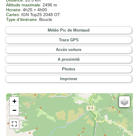
Altitude maximale
: 2496 m
Horaire
: 4h25 + 4h00
Cartes
:
IGN Top25 2048 OT
Type d'itinéraire
: Boucle
Météo Pic de Montaud
Trace GPS
Accès voiture
A proximité
Photos
Imprimer
+
Cartes IGN
−
Open Topo Map
Open Street Map
ESRI Word Imagery
Photographies aériennes