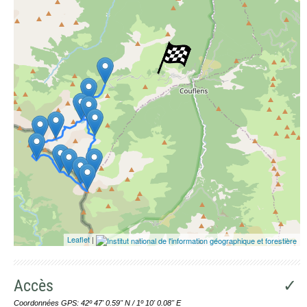
Leaflet
|
Accès
✓
Coordonnées GPS: 42º 47' 0.59'' N / 1º 10' 0.08'' E