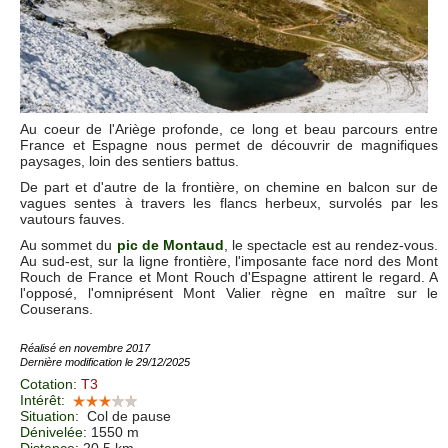
Au coeur de l'Ariège profonde, ce long et beau parcours entre
France et Espagne nous permet de découvrir de magnifiques
paysages, loin des sentiers battus.
De part et d'autre de la frontière, on chemine en balcon sur de
vagues sentes à travers les flancs herbeux, survolés par les
vautours fauves.
Au sommet du
pic de Montaud
, le spectacle est au rendez-vous.
Au sud-est, sur la ligne frontière, l'imposante face nord des Mont
Rouch de France et Mont Rouch d'Espagne attirent le regard. A
l'opposé, l'omniprésent Mont Valier règne en maître sur le
Couserans.
Réalisé en novembre 2017
Dernière modification le 29/12/2025
Cotation
:
T3
Intérêt
:
Situation
:
Col de pause
Dénivelée
: 1550 m
Distance
: 20.5 km