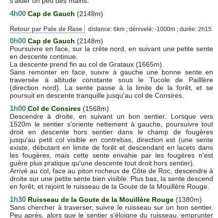
s'aider un peu des mains.
4h00
Cap de Gauch
(2148m)
Retour par Pale de Rase
distance: 6km ; dénivelé: -1000m ; durée: 2h15
0h00
Cap de Gauch
(2148m)
Poursuivre en face, sur la crête nord, en suivant une petite sente
en descente continue.
La descente prend fin au col de Grataux (1665m).
Sans remonter en face, suivre à gauche une bonne sente en
traversée à altitude constante sous le Tucole de Pailllère
(direction nord). La sente passe à la limite de la forêt, et se
poursuit en descente tranquille jusqu'au col de Consires.
1h00
Col de Consires
(1568m)
Descendre à droite, en suivant un bon sentier. Lorsque vers
1520m le sentier s'oriente nettement à gauche, poursuivre tout
droit en descente hors sentier dans le champ de fougères
jusqu'au petit col visible en contrebas, direction est (une sente
existe, débutant en limite de forêt et descendant en lacets dans
les fougères, mais cette sente envahie par les fougères n'est
guère plus pratique qu'une descente tout droit hors sentier).
Arrivé au col, face au piton rocheux de Côte de Roc, descendre à
droite sur une petite sente bien visible. Plus bas, la sente descend
en forêt, et rejoint le ruisseau de la Goute de la Mouillère Rouge.
1h30
Ruisseau de la Goute de la Mouillère Rouge
(1380m)
Sans chercher à traverser, suivre le ruisseau sur un bon sentier.
Peu après, alors que le sentier s'éloigne du ruisseau, emprunter