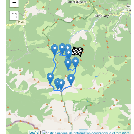
−
Open Topo Map
Open Street Map
ESRI Word Imagery
Photographies aériennes
Leaflet
|