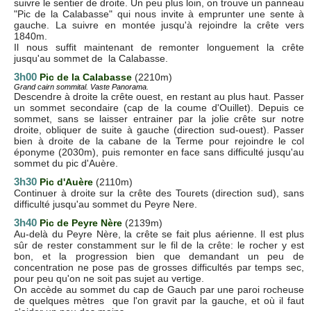
suivre le sentier de droite. Un peu plus loin, on trouve un panneau
"Pic de la Calabasse" qui nous invite à emprunter une sente à
gauche. La suivre en montée jusqu'à rejoindre la crête vers
1840m.
Il nous suffit maintenant de remonter longuement la crête
jusqu'au sommet de la Calabasse.
3h00
Pic de la Calabasse
(2210m)
Grand cairn sommital. Vaste Panorama.
Descendre à droite la crête ouest, en restant au plus haut. Passer
un sommet secondaire (cap de la coume d'Ouillet). Depuis ce
sommet, sans se laisser entrainer par la jolie crête sur notre
droite, obliquer de suite à gauche (direction sud-ouest). Passer
bien à droite de la cabane de la Terme pour rejoindre le col
éponyme (2030m), puis remonter en face sans difficulté jusqu'au
sommet du pic d'Auère.
3h30
Pic d'Auère
(2110m)
Continuer à droite sur la crête des Tourets (direction sud), sans
difficulté jusqu'au sommet du Peyre Nere.
3h40
Pic de Peyre Nère
(2139m)
Au-delà du Peyre Nère, la crête se fait plus aérienne. Il est plus
sûr de rester constamment sur le fil de la crête: le rocher y est
bon, et la progression bien que demandant un peu de
concentration ne pose pas de grosses difficultés par temps sec,
pour peu qu'on ne soit pas sujet au vertige.
On accède au sommet du cap de Gauch par une paroi rocheuse
de quelques mètres que l'on gravit par la gauche, et où il faut