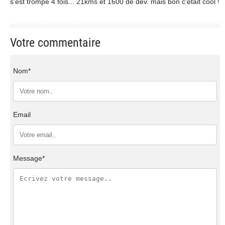
s'est trompé 4 fois... 21kms et 1600 de dév. mais bon c'était cool !
Votre commentaire
Nom*
Email
Message*