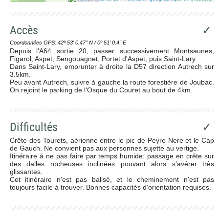
Accès
✓
Coordonnées GPS: 42º 53' 0.47'' N / 0º 51' 0.4'' E
Depuis l'A64 sortie 20, passer successivement Montsaunes,
Figarol, Aspet, Sengouagnet, Portet d'Aspet, puis Saint-Lary.
Dans Saint-Lary, emprunter à droite la D57 direction Autrech sur
3.5km.
Peu avant Autrech, suivre à gauche la route forestière de Joubac.
On rejoint le parking de l'Osque du Couret au bout de 4km.
Difficultés
✓
Crête des Tourets, aérienne entre le pic de Peyre Nere et le Cap
de Gauch. Ne convient pas aux personnes sujette au vertige.
Itinéraire à ne pas faire par temps humide: passage en crête sur
des dalles rocheuses inclinées pouvant alors s'avérer très
glissantes.
Cet itinéraire n'est pas balisé, et le cheminement n'est pas
toujours facile à trouver. Bonnes capacités d'orientation requises.