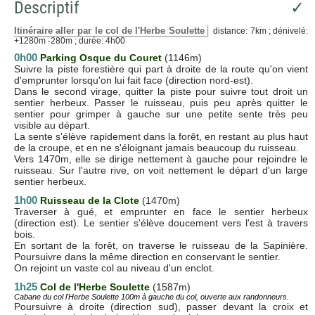
Descriptif
✓
Itinéraire aller par le col de l'Herbe Soulette
distance: 7km ; dénivelé:
+1280m -280m ; durée: 4h00
0h00
Parking Osque du Couret
(1146m)
Suivre la piste forestière qui part à droite de la route qu'on vient
d'emprunter lorsqu'on lui fait face (direction nord-est).
Dans le second virage, quitter la piste pour suivre tout droit un
sentier herbeux. Passer le ruisseau, puis peu après quitter le
sentier pour grimper à gauche sur une petite sente très peu
visible au départ.
La sente s'élève rapidement dans la forêt, en restant au plus haut
de la croupe, et en ne s'éloignant jamais beaucoup du ruisseau.
Vers 1470m, elle se dirige nettement à gauche pour rejoindre le
ruisseau. Sur l'autre rive, on voit nettement le départ d'un large
sentier herbeux.
1h00
Ruisseau de la Clote
(1470m)
Traverser à gué, et emprunter en face le sentier herbeux
(direction est). Le sentier s'élève doucement vers l'est à travers
bois.
En sortant de la forêt, on traverse le ruisseau de la Sapinière.
Poursuivre dans la même direction en conservant le sentier.
On rejoint un vaste col au niveau d'un enclot.
1h25
Col de l'Herbe Soulette
(1587m)
Cabane du col l'Herbe Soulette 100m à gauche du col, ouverte aux randonneurs.
Poursuivre à droite (direction sud), passer devant la croix et