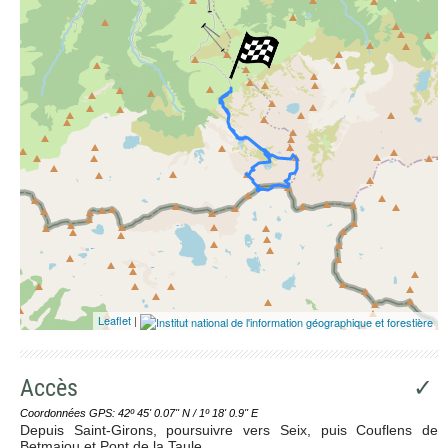
Leaflet
|
Accès
✓
Coordonnées GPS: 42º 45' 0.07'' N / 1º 18' 0.9'' E
Depuis Saint-Girons, poursuivre vers Seix, puis Couflens de
Betmajou et Pont de la Taule.