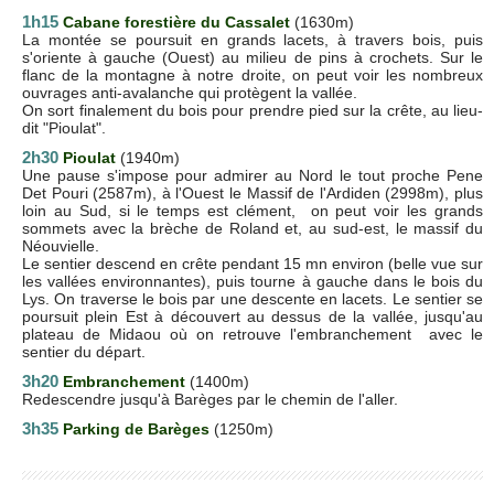
1h15
Cabane forestière du Cassalet
(1630m)
La montée se poursuit en grands lacets, à travers bois, puis
s'oriente à gauche (Ouest) au milieu de pins à crochets. Sur le
flanc de la montagne à notre droite, on peut voir les nombreux
ouvrages anti-avalanche qui protègent la vallée.
On sort finalement du bois pour prendre pied sur la crête, au lieu-
dit "Pioulat".
2h30
Pioulat
(1940m)
Une pause s'impose pour admirer au Nord le tout proche Pene
Det Pouri (2587m), à l'Ouest le Massif de l'Ardiden (2998m), plus
loin au Sud, si le temps est clément, on peut voir les grands
sommets avec la brèche de Roland et, au sud-est, le massif du
Néouvielle.
Le sentier descend en crête pendant 15 mn environ (belle vue sur
les vallées environnantes), puis tourne à gauche dans le bois du
Lys. On traverse le bois par une descente en lacets. Le sentier se
poursuit plein Est à découvert au dessus de la vallée, jusqu'au
plateau de Midaou où on retrouve l'embranchement avec le
sentier du départ.
3h20
Embranchement
(1400m)
Redescendre jusqu'à Barèges par le chemin de l'aller.
3h35
Parking de Barèges
(1250m)