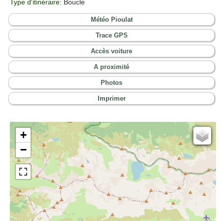
Type d'itinéraire
: Boucle
Météo Pioulat
Trace GPS
Accès voiture
A proximité
Photos
Imprimer
+
Cartes IGN
−
Open Topo Map
Open Street Map
ESRI Word Imagery
Photographies aériennes