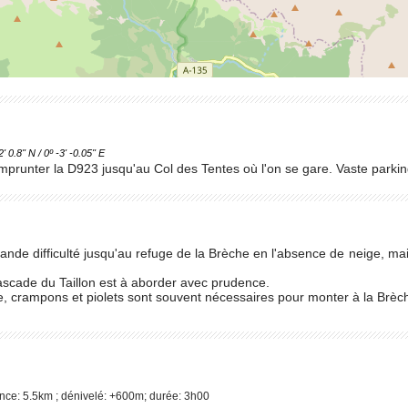
.8'' N / 0º -3' -0.05'' E
prunter la D923 jusqu'au Col des Tentes où l'on se gare. Vaste parkin
de difficulté jusqu'au refuge de la Brèche en l'absence de neige, mai
scade du Taillon est à aborder avec prudence.
 crampons et piolets sont souvent nécessaires pour monter à la Brèch
nce: 5.5km ; dénivelé: +600m; durée: 3h00