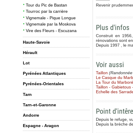
Tour du Pic de Bastan
Revenir prudemment
Tourroc par la carrière
Vignemale - Pique Longue
Vignemale par la Moskova
Plus d'infos
Vire des Fleurs - Escuzana
Construit en 1956
rénovations sont en
Haute-Savoie
Depuis 1997 , le ma
Hérault
Voir aussi
Lot
Taillon
(Randonnée
Pyrénées Atlantiques
Le Casque du Marbo
La Tour du Marbor
Pyrénées-Orientales
Taillon - Gabietous
Echelle des Sarrad
Tarn
Tarn-et-Garonne
Point d'intêre
Andorre
Depuis le refuge, v
Depuis la brèche d
Espagne - Aragon