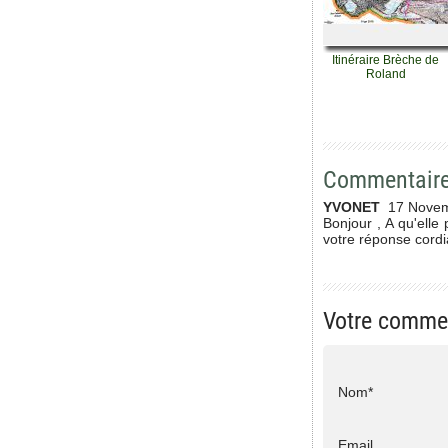
Itinéraire Brèche de
Roland
Commentair
YVONET
17 Novem
Bonjour , A qu'elle
votre réponse cord
Votre comme
Nom*
Email