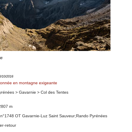
08
10/10/2016
onnée en montagne exigeante
yrénées > Gavarnie >
Col des Tentes
 2807 m
 n°1748 OT Gavarnie-Luz Saint Sauveur
;Rando Pyrénées
ler-retour