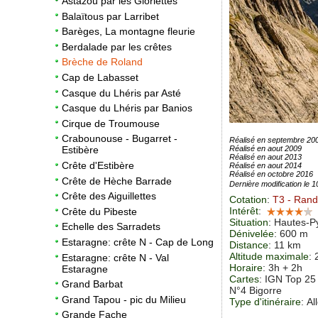
Astazou par les Gloriettes
Balaïtous par Larribet
Barèges, La montagne fleurie
Berdalade par les crêtes
Brèche de Roland
Cap de Labasset
Casque du Lhéris par Asté
Casque du Lhéris par Banios
Cirque de Troumouse
Crabounouse - Bugarret -
Réalisé en septembre 20
Réalisé en aout 2009
Estibère
Réalisé en aout 2013
Crête d'Estibère
Réalisé en aout 2014
Réalisé en octobre 2016
Crête de Hèche Barrade
Dernière modification le 
Crête des Aiguillettes
Cotation
:
T3
- Rand
Intérêt
:
Crête du Pibeste
Situation
:
Hautes-P
Echelle des Sarradets
Dénivelée
: 600 m
Estaragne: crête N - Cap de Long
Distance
: 11 km
Altitude maximale
:
Estaragne: crête N - Val
Horaire
: 3h + 2h
Estaragne
Cartes
:
IGN Top 25
Grand Barbat
N°4 Bigorre
Grand Tapou - pic du Milieu
Type d'itinéraire
: Al
Grande Fache