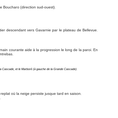
 de Boucharo (direction sud-ouest).
tier descendant vers Gavarnie par le plateau de Bellevue.
main courante aide à la progression le long de la paroi. En
ontrebas.
 la Cascade, et le Marboré (à gauche de la Grande Cascade).
replat où la neige persiste jusque tard en saison.
.