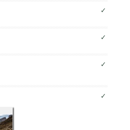
✓
✓
✓
✓