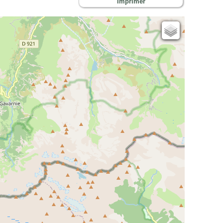
Imprimer
Cartes IGN
Open Topo Map
Open Street Map
ESRI Word Imagery
Photographies aériennes