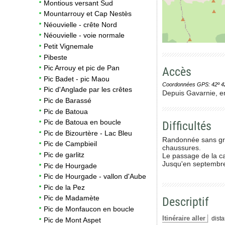
Montious versant Sud
Mountarrouy et Cap Nestès
Néouvielle - crête Nord
Néouvielle - voie normale
Petit Vignemale
Pibeste
Pic Arrouy et pic de Pan
Accès
Pic Badet - pic Maou
Coordonnées GPS: 42º 42' 0
Pic d'Anglade par les crêtes
Depuis Gavarnie, em
Pic de Barassé
Pic de Batoua
Pic de Batoua en boucle
Difficultés
Pic de Bizourtère - Lac Bleu
Randonnée sans gran
Pic de Campbieil
chaussures.
Pic de garlitz
Le passage de la ca
Jusqu'en septembre,
Pic de Hourgade
Pic de Hourgade - vallon d'Aube
Pic de la Pez
Pic de Madamète
Descriptif
Pic de Monfaucon en boucle
Itinéraire aller
dista
Pic de Mont Aspet