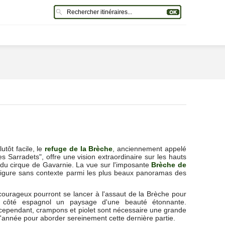
utôt facile, le
refuge de la Brèche
, anciennement appelé
s Sarradets", offre une vision extraordinaire sur les hauts
u cirque de Gavarnie. La vue sur l'imposante
Brèche de
gure sans contexte parmi les plus beaux panoramas des
.
courageux pourront se lancer à l'assaut de la Brèche pour
r côté espagnol un paysage d'une beauté étonnante.
 cependant, crampons et piolet sont nécessaire une grande
 l'année pour aborder sereinement cette dernière partie.