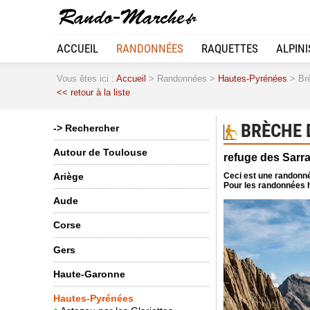
ACCUEIL
RANDONNÉES
RAQUETTES
ALPIN
Vous êtes ici :
Accueil
> Randonnées >
Hautes-Pyrénées
> Brè
<< retour à la liste
BRÈCHE 
-> Rechercher
Autour de Toulouse
refuge des Sarr
Ceci est une randonné
Ariège
Pour les randonnées h
Aude
Corse
Gers
Haute-Garonne
Hautes-Pyrénées