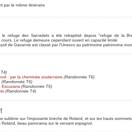
 par le même itinéraire.
, le refuge des Sarradets a été rebaptisé depuis "refuge de la B
 cours. Le refuge demeure cependant ouvert en capacité limité.
ssif de Gavarnie est classé par l'Unesco au patrimoine patrimoine mon
 T4)
ré : par la cheminée souterraine
(Randonnée T6)
é
(Randonnée T6)
 - Escuzana
(Randonnée T5)
ets
(Randonnée T4)
t
ue sublime sur l'imposante brèche de Roland, et sur les hauts sommet
e Roland, beau panorama sur le versant espagnol.