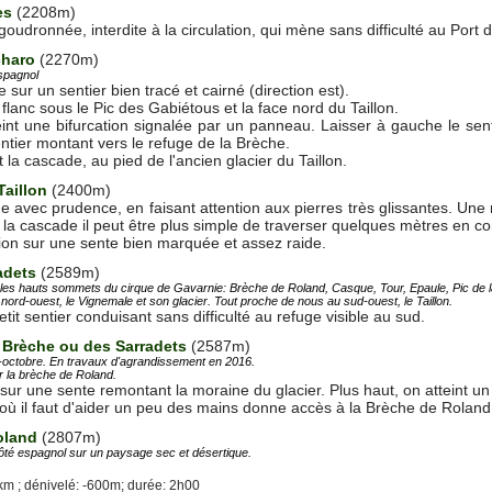
es
(2208m)
oudronnée, interdite à la circulation, qui mène sans difficulté au Port
charo
(2270m)
espagnol
sur un sentier bien tracé et cairné (direction est).
 flanc sous le Pic des Gabiétous et la face nord du Taillon.
int une bifurcation signalée par un panneau. Laisser à gauche le sen
entier montant vers le refuge de la Brèche.
 la cascade, au pied de l'ancien glacier du Taillon.
aillon
(2400m)
e avec prudence, en faisant attention aux pierres très glissantes. Une 
e la cascade il peut être plus simple de traverser quelques mètres en c
ion sur une sente bien marquée et assez raide.
adets
(2589m)
ur les hauts sommets du cirque de Gavarnie: Brèche de Roland, Casque, Tour, Epaule, Pic de
 nord-ouest, le Vignemale et son glacier. Tout proche de nous au sud-ouest, le Taillon.
etit sentier conduisant sans difficulté au refuge visible au sud.
 Brèche ou des Sarradets
(2587m)
i-octobre. En travaux d'agrandissement en 2016.
r la brèche de Roland.
sur une sente remontant la moraine du glacier. Plus haut, on atteint un 
n où il faut d'aider un peu des mains donne accès à la Brèche de Roland
oland
(2807m)
té espagnol sur un paysage sec et désertique.
km ; dénivelé: -600m; durée: 2h00