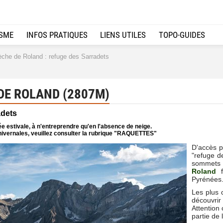
ISME
INFOS PRATIQUES
LIENS UTILES
TOPO-GUIDES
che de Roland : refuge des Sarradets
DE ROLAND (2807M)
adets
e estivale, à n'entreprendre qu'en l'absence de neige.
ivernales, veuillez consulter la rubrique "RAQUETTES"
D'accès pl
"refuge de
sommets d
Roland
fi
Pyrénées
Les plus 
découvri
Attention
partie de