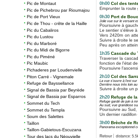
0h00
Col des tent
Pic de Montaut
Emprunter la route g
Pic de Pichebrou par Rioumajou
0h30
Port de Bou
Pic de Port Vieux
Jolie vue sur le versant 
Pic de Thou - crête de la Haille
Poursuivre à gauche 
Pic du Cabaliros
Le sentier s'élève à
Vers 2420m on atte
Pic du Lustou
Suivre à droite le s
Pic du Marboré
Peu après on atteint
Pic du Midi de Bigorre
1h35
Cascade du T
Pic du Piméné
Traverser la cascad
fonction de l'état d
Pic Maubic
Poursuivre l'ascens
Pichaderes par Loudenvielle
2h10
Col des Sarr
Piton Carré - Vignemale
La vue s'ouvre à l'est s
Refuge de Bayssellance
Derrière nous très loin a
u
Suivre à droite un p
Signal de Bassia par Beyrède
Signal de Bassia par Esparros
2h20
Refuge de la
Refuge gardé de juin à m
Sommet du Tech
Au sud, vue grandiose su
Poursuivre au Sud, 
Sommet du Templa
Un dernier raidillo
Soum des Salettes
3h00
Brèche de R
Taillon
Panorama exceptionnel cô
Taillon-Gabietous-Escuzana
Retour
distance: 5.5
Tour des lacs du Néouvielle