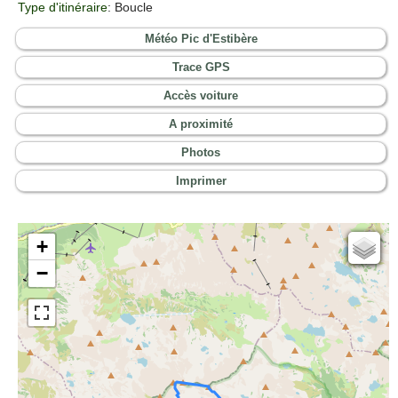
Type d'itinéraire
: Boucle
Météo Pic d'Estibère
Trace GPS
Accès voiture
A proximité
Photos
Imprimer
+
Cartes IGN
−
Open Topo Map
Open Street Map
ESRI Word Imagery
Photographies aériennes