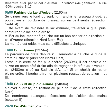
Itinéraire aller par le col d'Aumar
distance: 4km ; dénivelé: +600m
-100m ; durée: 3h15
0h00
Parking du lac d'Aubert
(2160m)
Se diriger vers le fond du parking, franchir le ruisseau à gué, et
poursuivre en bordure de ruisseau sur un petit sentier (direction
Sud-Est).
Juste avant de rejoindre le lac d'Aumar, traverser à gué, puis
contourner le lac par la droite.
A l'Est du lac, monter à gauche sur un bon sentier en direction du
col d'Aumar (direction Nord Nord-Est).
La montée est raide, mais sans difficultés techniques.
1h00
Col d'Aumar
(2374m)
Le parcours de crête débute ici. Remonter à gauche le fil de la
crête d'Estibère (direction Nord-Ouest).
Lorsque la crête se fait plus acérée (2430m), il est possible de
suivre en sente côté droite afin de regagner la crête au niveau du
col (2483m) situé au Sud pic d'Aumar. Si on choisit de rester
pleine crête, il faudra affronter plusieurs ressaut de cotation II et
III.
1h40
Col Sud du pic d'Aumar
(2483m)
S'élever à droite, en restant au plus haut de la crête (direction
Nord).
De nombreux passages nécessitent de s'aider des mains
(cotation II).
2h20
Pic d'Aumar
(2578m)