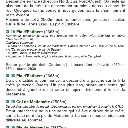
Descendre en face (direction Nord, puis Nord-Ouest). On reste au
plus haut de la crête en descendant au mieux dans un chaos de
roc. Quelques cairns peuvent nous guider, mais le cheminement
reste évident.
Rejoindre un col à 2500m, puis remonter sans grosses difficultés
sur le fil de l'arête jusqu'au pic d'Estibère.
3h15
Pic d'Estibère
(2663m)
Aller-retour possible jusqu'au tout proche pic de Péne Nère (2646m) en 30mn
(direction Nord-Est)
Quelques sommets:
- A nord en contrebas, les lac de Madaméte. Dans le même axe au loin, le Pic du Midi.
- A l'Est et plus proche, le pic de Bastan.
- Au sud-Ouest, le pic de Néouovielle
- A gauche du Néouvielle, et plus éloignés, le Pic Long et le Campbiel
Retour par le pic deth Coubous
distance: 4km ; dénivelé: +150m -
650m ; durée: 2h30
0h00
Pic d'Estibère
(2663m)
Du pic d'Estibère, commencer à descendre à gauche sur le fil la
crête (direction Ouest). Un peu plus bas, suivre une sente qui
descend à gauche de la crête et rejoint directement le col de
Madamète.
0h25
Col de Madaméte
(2508m)
.
Du col, il est possible de revenir directement au parking en suivant à gauche le GR10
Emprunter face à nous une sente qui s'élève à droite de la crête,
sur la face nord du pic de Madaméte. La sente nous conduit sans
difficulté au sommet.
0h45
Pic de Madaméte
(2657m)