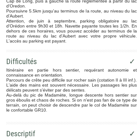
Cap de Long, puis à gauche la route réglementée à partir du lac
d'Oredon.
Poursuivre 5.5km jusqu'au terminus de la route, au niveau du lac
d'Aubert.
Attention, de juin à septembre, parking obligatoire au lac
d'Orédon entre 9h30 et 18h. Navette payante toutes les 1/2h. En
dehors de ces horaires, vous pouvez accéder au terminus de la
route au niveau du lac d'Aubert avec votre propre véhicule.
L'accès au parking est payant.
Difficultés
✓
Itinéraire en partie hors sentier, requérant autonomie et
connaissance en orientation.
Parcours de crête peu difficile sur rocher sain (cotation II à III inf.).
L'aide des mains est souvent nécessaire. Les passages les plus
délicats peuvent s'éviter par des sentes.
Au-delà du pic de Madamète, longue descente hors sentier sur
gros éboulis et chaos de roches. Si on n'est pas fan de ce type de
terrain, on peut choisir de descendre par le col de Madaméte sur
le confortable GR10.
Descriptif
✓