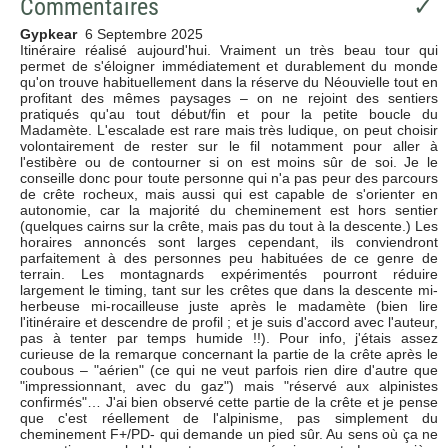
Commentaires
✓
Gypkear
6 Septembre 2025
Itinéraire réalisé aujourd'hui. Vraiment un très beau tour qui
permet de s'éloigner immédiatement et durablement du monde
qu'on trouve habituellement dans la réserve du Néouvielle tout en
profitant des mêmes paysages – on ne rejoint des sentiers
pratiqués qu'au tout début/fin et pour la petite boucle du
Madamète. L'escalade est rare mais très ludique, on peut choisir
volontairement de rester sur le fil notamment pour aller à
l'estibère ou de contourner si on est moins sûr de soi. Je le
conseille donc pour toute personne qui n'a pas peur des parcours
de crête rocheux, mais aussi qui est capable de s'orienter en
autonomie, car la majorité du cheminement est hors sentier
(quelques cairns sur la crête, mais pas du tout à la descente.) Les
horaires annoncés sont larges cependant, ils conviendront
parfaitement à des personnes peu habituées de ce genre de
terrain. Les montagnards expérimentés pourront réduire
largement le timing, tant sur les crêtes que dans la descente mi-
herbeuse mi-rocailleuse juste après le madamète (bien lire
l'itinéraire et descendre de profil ; et je suis d'accord avec l'auteur,
pas à tenter par temps humide !!). Pour info, j'étais assez
curieuse de la remarque concernant la partie de la crête après le
coubous – "aérien" (ce qui ne veut parfois rien dire d'autre que
"impressionnant, avec du gaz") mais "réservé aux alpinistes
confirmés"… J'ai bien observé cette partie de la crête et je pense
que c'est réellement de l'alpinisme, pas simplement du
cheminement F+/PD- qui demande un pied sûr. Au sens où ça ne