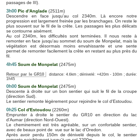
passages de III).
3h00
Pic d'Anglade
(2511m)
Descendre en face jusqu'au col 2340m. Là encore notre
progression est largement freinée par les branchages. On reste le
plus souvent sur le fil de la crête. Les passages les plus délicats
se contourne aisément.
Au col 2340m, les difficultés sont terminées. Il nous reste à
remonter en face jusqu'au sommet du soum de Monpelat, mais la
végétation est désormais moins envahissante et une sente
permet de remonter facilement la crête en restant au plus près du
fil.
4h45
Soum de Monpelat
(2475m)
Retour par le GR10
distance: 4.6km ; dénivelé: +420m - 100m ; durée:
1h45
0h00
Soum de Monpelat
(2475m)
Descente à droite sur un bon sentier qui suit le fil de la croupe
(direction Sud).
Le sentier remonte légèrement pour rejoindre le col d'Estoudou.
0h25
Col d'Estoudou
(2260m)
Emprunter à droite le sentier du GR10 en direction du lac
d'Aumar (direction Nord-Ouest).
Le cheminement est très agréable, sur un confortable sentier,
avec de beaux point de vue sur le lac d'Oredon.
Après avoir perdu 150m de dénivelé depuis le col, le sentier
remonte paisiblement jusqu'à un col 2200m.