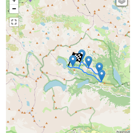
−
Open Topo Map
Open Street Map
ESRI Word Imagery
Photographies aériennes