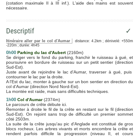
(cotation maximale II à III inf.). L'aide des mains est souvent
nécessaire.
Descriptif
✓
Itinéraire aller par le col d'Aumar
distance: 4.2km ; dénivelé: +550m
-220m ; durée: 4h45
0h00
Parking du lac d'Aubert
(2160m)
Se diriger vers le fond du parking, franchir le ruisseau à gué, et
poursuivre en bordure de ruisseau sur un petit sentier (direction
Sud-Est).
Juste avant de rejoindre le lac d'Aumar, traverser à gué, puis
contourner le lac par la droite.
A l'Est du lac, monter à gauche sur un bon sentier en direction du
col d'Aumar (direction Nord Nord-Est).
La montée est raide, mais sans difficultés techniques.
1h00
Col d'Aumar
(2374m)
Le parcours de crête débute ici.
Remonter à droite le fil de la crête en restant sur le fil (direction
Sud-Est). On rejoint sans trop de difficulté un premier sommet
côté 2503m.
La suite de la crête jusqu'au pic d'Anglade est constitué de gros
blocs rocheux. Les arbres vivants et morts encombre la crête et
rendent parfois difficile la progression (niveau II, et cours