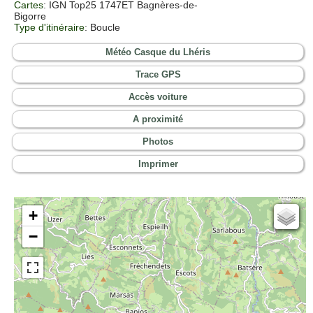
Cartes
: IGN Top25 1747ET Bagnères-de-
Bigorre
Type d'itinéraire
: Boucle
Météo Casque du Lhéris
Trace GPS
Accès voiture
A proximité
Photos
Imprimer
+
Cartes IGN
−
Open Topo Map
Open Street Map
ESRI Word Imagery
Photographies aériennes