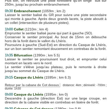
Plus loin, on retrouve une piste forestière qu'on longe suit sur
250m, jusqu'au prochain embranchement.
0h30
Embranchement
(1059m ; km 2)
Laisser le sentier balisé du GR pour suivre une piste secondaire
qui monte à gauche. Après deux grands lacets, la piste aboutit à
un collet (intersection de plusieurs pistes).
1h00
Collet
(1210m ; km 4)
Emprunter le sentier balisé jaune qui part à gauche (SO).
Conserver le sentier principal. Au bout de 15mn on débouche
hors de la forêt dans le vallon du Lhéris.
Poursuivre à gauche (Sud-Est) en direction du Casque de Lhéris,
sur un bon sentier remontant doucement en contrebas de la forêt.
1h35
Bifurcation
(1390m ; km 5.5)
Laisser le sentier se poursuivant tout droit, et emprunter celui
montant en lacets vers le nord.
Le sentier s'élève jusqu'au plateau, puis le remonte à droite
jusqu'au sommet du Casque de Lhéris.
2h15
Casque du Lhéris
(1595m ; km 6.3)
Retour par la cabane de Cot dessus
distance: 4km ; dénivelé: -700m ;
durée: 1h30
0h00
Casque du Lhéris
(1595m ; km 0)
Descendre à gauche (direction Est) sur une large croupe, en
direction de la cabane visible en contrebas en lisière de forêt.
0h30
Cabanes de Cot dessus
(1380m ; km 0.8)