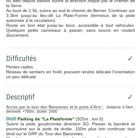
ou bien depuis Banios suivre la direction Asque par le chemin de
la Serre.
Au bout de 1.5k, suivre au sud le chemin de Bernet. Continuer sur
3.3km jusqu'au lieu-dit La Plate-Forme (terminus de la piste
autorisée à la circulation).
Route en bon état jusqu'au bout, accessible à tout véhicules.
Quelques petits caniveaux à passer, sans soucis en roulant
doucement.
Difficultés
✓
Pentes raides.
Réseau de sentiers en forêt, pouvant rendre délicate l'orientation
un peu délicate.
Descriptif
✓
Accès par le tour des Baronnies et le puits d'Aris
distance: 6.5km ;
dénivelé: +700m ; durée: 2h00
0h00
Parking de "La Plateforme"
(925m ; km 0)
Suivre la piste goudronnée direction SO. Passer la barrière et
poursuivre sur la piste de droite. 150m plus loin continuer tout
droit sur le GRP du Tour des Baronnies.