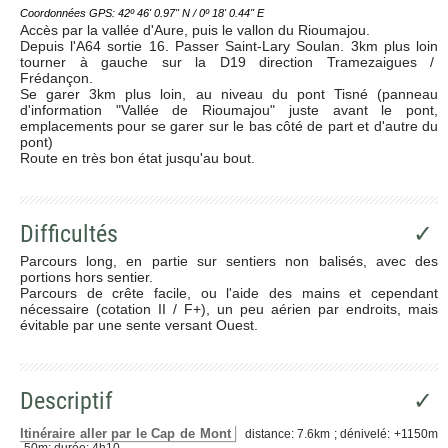
Coordonnées GPS: 42º 46' 0.97'' N / 0º 18' 0.44'' E
Accès par la vallée d'Aure, puis le vallon du Rioumajou.
Depuis l'A64 sortie 16. Passer Saint-Lary Soulan. 3km plus loin
tourner à gauche sur la D19 direction Tramezaigues /
Frédançon.
Se garer 3km plus loin, au niveau du pont Tisné (panneau
d'information "Vallée de Rioumajou" juste avant le pont,
emplacements pour se garer sur le bas côté de part et d'autre du
pont)
Route en très bon état jusqu'au bout.
Difficultés
✓
Parcours long, en partie sur sentiers non balisés, avec des
portions hors sentier.
Parcours de crête facile, ou l'aide des mains et cependant
nécessaire (cotation II / F+), un peu aérien par endroits, mais
évitable par une sente versant Ouest.
Descriptif
✓
Itinéraire aller par le Cap de Mont
distance: 7.6km ; dénivelé: +1150m
-50m; durée: 4h10