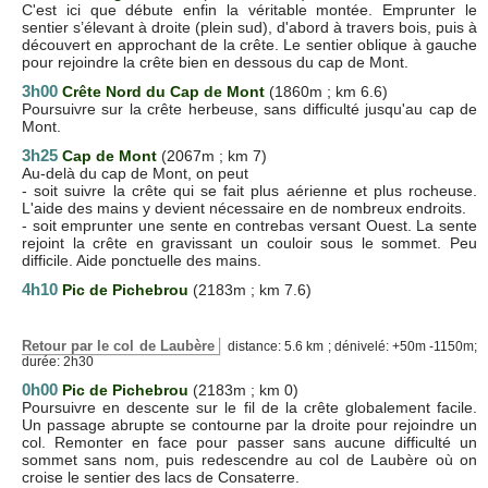
C'est ici que débute enfin la véritable montée. Emprunter le
sentier s’élevant à droite (plein sud), d'abord à travers bois, puis à
découvert en approchant de la crête. Le sentier oblique à gauche
pour rejoindre la crête bien en dessous du cap de Mont.
3h00
Crête Nord du Cap de Mont
(1860m ; km 6.6)
Poursuivre sur la crête herbeuse, sans difficulté jusqu'au cap de
Mont.
3h25
Cap de Mont
(2067m ; km 7)
Au-delà du cap de Mont, on peut
- soit suivre la crête qui se fait plus aérienne et plus rocheuse.
L'aide des mains y devient nécessaire en de nombreux endroits.
- soit emprunter une sente en contrebas versant Ouest. La sente
rejoint la crête en gravissant un couloir sous le sommet. Peu
difficile. Aide ponctuelle des mains.
4h10
Pic de Pichebrou
(2183m ; km 7.6)
Retour par le col de Laubère
distance: 5.6 km ; dénivelé: +50m -1150m;
durée: 2h30
0h00
Pic de Pichebrou
(2183m ; km 0)
Poursuivre en descente sur le fil de la crête globalement facile.
Un passage abrupte se contourne par la droite pour rejoindre un
col. Remonter en face pour passer sans aucune difficulté un
sommet sans nom, puis redescendre au col de Laubère où on
croise le sentier des lacs de Consaterre.