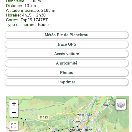
Dénivelée
: 1200 m
Distance
: 13 km
Altitude maximale
: 2183 m
Horaire
: 4h15 + 2h30
Cartes
:
Top25 1747ET
Type d'itinéraire
: Boucle
Météo Pic de Pichebrou
Trace GPS
Accès voiture
A proximité
Photos
Imprimer
+
Cartes IGN
−
Open Topo Map
Open Street Map
ESRI Word Imagery