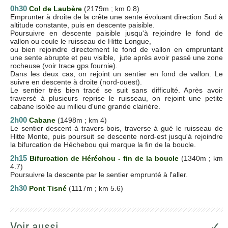
0h30
Col de Laubère
(2179m ; km 0.8)
Emprunter à droite de la crête une sente évoluant direction Sud à
altitude constante, puis en descente paisible.
Poursuivre en descente paisible jusqu'à rejoindre le fond de
vallon ou coule le ruisseau de Hitte Longue,
ou bien rejoindre directement le fond de vallon en empruntant
une sente abrupte et peu visible, jute après avoir passé une zone
rocheuse (voir trace gps fournie).
Dans les deux cas, on rejoint un sentier en fond de vallon. Le
suivre en descente à droite (nord-ouest).
Le sentier très bien tracé se suit sans difficulté. Après avoir
traversé à plusieurs reprise le ruisseau, on rejoint une petite
cabane isolée au milieu d'une grande clairière.
2h00
Cabane
(1498m ; km 4)
Le sentier descent à travers bois, traverse à gué le ruisseau de
Hitte Monte, puis poursuit se descente nord-est jusqu'à rejoindre
la bifurcation de Héchebou qui marque la fin de la boucle.
2h15
Bifurcation de Héréchou - fin de la boucle
(1340m ; km
4.7)
Poursuivre la descente par le sentier emprunté à l'aller.
2h30
Pont Tisné
(1117m ; km 5.6)
Voir aussi
✓