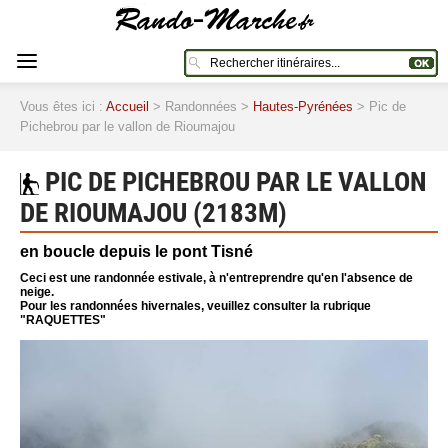
Vous êtes ici :
Accueil
> Randonnées >
Hautes-Pyrénées
> Pic de
Pichebrou par le vallon de Rioumajou
PIC DE PICHEBROU PAR LE VALLON
DE RIOUMAJOU (2183M)
en boucle depuis le pont Tisné
Ceci est une randonnée estivale, à n'entreprendre qu'en l'absence de
neige.
Pour les randonnées hivernales, veuillez consulter la rubrique
"RAQUETTES"