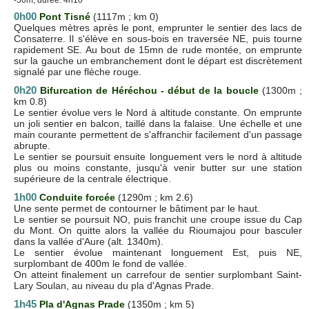
0h00
Pont Tisné
(1117m ; km 0)
Quelques mètres après le pont, emprunter le sentier des lacs de
Consaterre. Il s'élève en sous-bois en traversée NE, puis tourne
rapidement SE. Au bout de 15mn de rude montée, on emprunte
sur la gauche un embranchement dont le départ est discrètement
signalé par une flèche rouge.
0h20
Bifurcation de Héréchou - début de la boucle
(1300m ;
km 0.8)
Le sentier évolue vers le Nord à altitude constante. On emprunte
un joli sentier en balcon, taillé dans la falaise. Une échelle et une
main courante permettent de s'affranchir facilement d'un passage
abrupte.
Le sentier se poursuit ensuite longuement vers le nord à altitude
plus ou moins constante, jusqu'à venir butter sur une station
supérieure de la centrale électrique.
1h00
Conduite forcée
(1290m ; km 2.6)
Une sente permet de contourner le bâtiment par le haut.
Le sentier se poursuit NO, puis franchit une croupe issue du Cap
du Mont. On quitte alors la vallée du Rioumajou pour basculer
dans la vallée d'Aure (alt. 1340m).
Le sentier évolue maintenant longuement Est, puis NE,
surplombant de 400m le fond de vallée.
On atteint finalement un carrefour de sentier surplombant Saint-
Lary Soulan, au niveau du pla d'Agnas Prade.
1h45
Pla d'Agnas Prade
(1350m ; km 5)