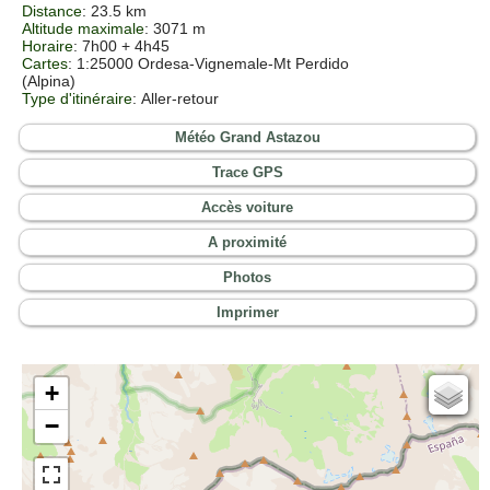
Distance
: 23.5 km
Altitude maximale
: 3071 m
Horaire
: 7h00 + 4h45
Cartes
:
1:25000 Ordesa-Vignemale-Mt Perdido
(Alpina)
Type d'itinéraire
: Aller-retour
Météo Grand Astazou
Trace GPS
Accès voiture
A proximité
Photos
Imprimer
+
Cartes IGN
−
Open Topo Map
Open Street Map
ESRI Word Imagery