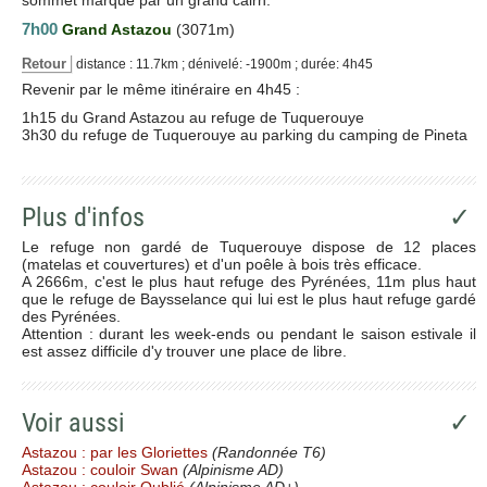
7h00
Grand Astazou
(3071m)
Retour
distance : 11.7km ; dénivelé: -1900m ; durée: 4h45
Revenir par le même itinéraire en 4h45 :
1h15 du Grand Astazou au refuge de Tuquerouye
3h30 du refuge de Tuquerouye au parking du camping de Pineta
Plus d'infos
✓
Le refuge non gardé de Tuquerouye dispose de 12 places
(matelas et couvertures) et d'un poêle à bois très efficace.
A 2666m, c'est le plus haut refuge des Pyrénées, 11m plus haut
que le refuge de Baysselance qui lui est le plus haut refuge gardé
des Pyrénées.
Attention : durant les week-ends ou pendant le saison estivale il
est assez difficile d'y trouver une place de libre.
Voir aussi
✓
Astazou : par les Gloriettes
(Randonnée T6)
Astazou : couloir Swan
(Alpinisme AD)
Astazou : couloir Oublié
(Alpinisme AD+)