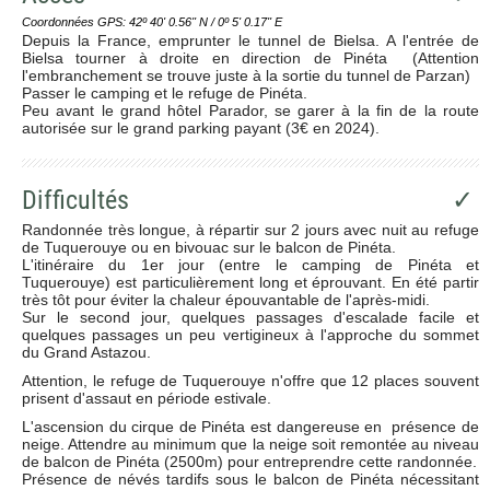
Coordonnées GPS: 42º 40' 0.56'' N / 0º 5' 0.17'' E
Depuis la France, emprunter le tunnel de Bielsa. A l'entrée de
Bielsa tourner à droite en direction de Pinéta (Attention
l'embranchement se trouve juste à la sortie du tunnel de Parzan)
Passer le camping et le refuge de Pinéta.
Peu avant le grand hôtel Parador, se garer à la fin de la route
autorisée sur le grand parking payant (3€ en 2024).
Difficultés
✓
Randonnée très longue, à répartir sur 2 jours avec nuit au refuge
de Tuquerouye ou en bivouac sur le balcon de Pinéta.
L'itinéraire du 1er jour (entre le camping de Pinéta et
Tuquerouye) est particulièrement long et éprouvant. En été partir
très tôt pour éviter la chaleur épouvantable de l'après-midi.
Sur le second jour, quelques passages d'escalade facile et
quelques passages un peu vertigineux à l'approche du sommet
du Grand Astazou.
Attention, le refuge de Tuquerouye n'offre que 12 places souvent
prisent d'assaut en période estivale.
L'ascension du cirque de Pinéta est dangereuse en présence de
neige. Attendre au minimum que la neige soit remontée au niveau
de balcon de Pinéta (2500m) pour entreprendre cette randonnée.
Présence de névés tardifs sous le balcon de Pinéta nécessitant