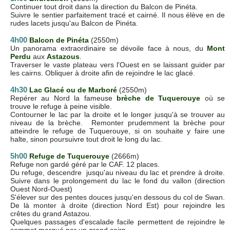
Continuer tout droit dans la direction du Balcon de Pinéta.
Suivre le sentier parfaitement tracé et cairné. Il nous élève en de
rudes lacets jusqu'au Balcon de Pinéta.
4h00
Balcon de Pinéta
(2550m)
Un panorama extraordinaire se dévoile face à nous, du
Mont
Perdu
aux
Astazous
.
Traverser le vaste plateau vers l'Ouest en se laissant guider par
les cairns. Obliquer à droite afin de rejoindre le lac glacé.
4h30
Lac Glacé ou de Marboré
(2550m)
Repérer au Nord la fameuse
brèche de Tuquerouye
où se
trouve le refuge à peine visible.
Contourner le lac par la droite et le longer jusqu'à se trouver au
niveau de la brèche. Remonter prudemment la brèche pour
atteindre le refuge de Tuquerouye, si on souhaite y faire une
halte, sinon poursuivre tout droit le long du lac.
5h00
Refuge de Tuquerouye
(2666m)
Refuge non gardé géré par le CAF. 12 places.
Du refuge, descendre jusqu'au niveau du lac et prendre à droite.
Suivre dans le prolongement du lac le fond du vallon (direction
Ouest Nord-Ouest)
S'élever sur des pentes douces jusqu'en dessous du col de Swan.
De là monter à droite (direction Nord Est) pour rejoindre les
crêtes du grand Astazou.
Quelques passages d'escalade facile permettent de rejoindre le
sommet marqué par un grand cairn.