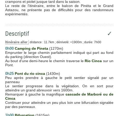
crampons et piolet jusque tard dans la saison.
Le reste de l'itinéraire, entre le balcon de Pinéta et le Grand
Astazou, ne présente pas de difficultés pour des randonneurs
expérimentés.
Descriptif
✓
Itinéraire aller
distance : 11.7km ; dénivelé: +1900m ; durée: 7h00
0h00
Camping de Pineta
(1270m)
Emprunter le large chemin parfaitement indiqué qui part au fond
du parking (direction Ouest).
Au bout d'une demi-heure le chemin traverse le
Rio Cinca
sur un
Pont.
0h25
Pont du rio cinca
(1430m)
Peu après prendre à gauche le petit sentier signalé par un
panneau
Le sentier progresse dans la végétation. On en sort pour
atteindre un grand abreuvoir vers 1600m.
Remarquer à gauche la magnifique
cascade de Marboré ou de
Cinca
Continuer pour atteindre un peu plus loin une bifurcation signalée
par des panneaux.
1h00
Bifurcation
(1615m)