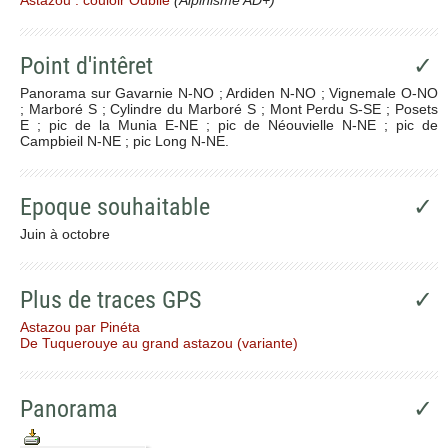
Point d'intêret
✓
Panorama sur Gavarnie N-NO ; Ardiden N-NO ; Vignemale O-NO
; Marboré S ; Cylindre du Marboré S ; Mont Perdu S-SE ; Posets
E ; pic de la Munia E-NE ; pic de Néouvielle N-NE ; pic de
Campbieil N-NE ; pic Long N-NE.
Epoque souhaitable
✓
Juin à octobre
Plus de traces GPS
✓
Astazou par Pinéta
De Tuquerouye au grand astazou (variante)
Panorama
✓