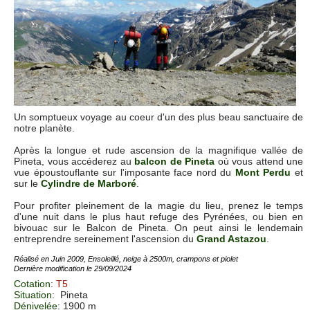
Un somptueux voyage au coeur d'un des plus beau sanctuaire de
notre planète.
Après la longue et rude ascension de la magnifique vallée de
Pineta, vous accéderez au
balcon de Pineta
où vous attend une
vue époustouflante sur l'imposante face nord du
Mont Perdu
et
sur le
Cylindre de Marboré
.
Pour profiter pleinement de la magie du lieu, prenez le temps
d'une nuit dans le plus haut refuge des Pyrénées, ou bien en
bivouac sur le Balcon de Pineta. On peut ainsi le lendemain
entreprendre sereinement l'ascension du
Grand Astazou
.
Réalisé en Juin 2009, Ensoleillé, neige à 2500m, crampons et piolet
Dernière modification le 29/09/2024
Cotation
:
T5
Situation
:
Pineta
Dénivelée
: 1900 m