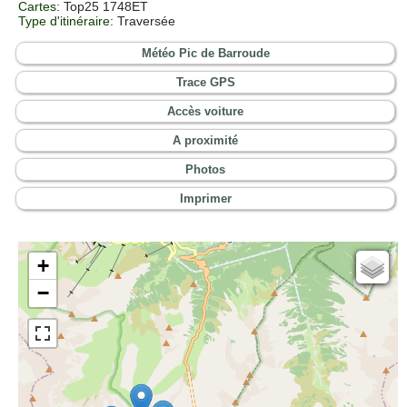
Cartes
:
Top25 1748ET
Type d'itinéraire
: Traversée
Météo Pic de Barroude
Trace GPS
Accès voiture
A proximité
Photos
Imprimer
+
Cartes IGN
−
Open Topo Map
Open Street Map
ESRI Word Imagery
Photographies aériennes