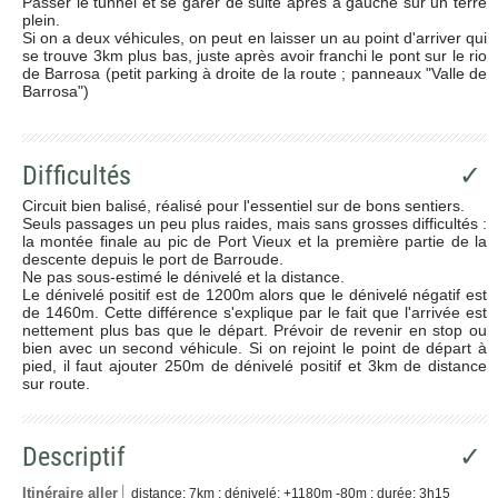
Passer le tunnel et se garer de suite après à gauche sur un terre
plein.
Si on a deux véhicules, on peut en laisser un au point d'arriver qui
se trouve 3km plus bas, juste après avoir franchi le pont sur le rio
de Barrosa (petit parking à droite de la route ; panneaux "Valle de
Barrosa")
Difficultés
✓
Circuit bien balisé, réalisé pour l'essentiel sur de bons sentiers.
Seuls passages un peu plus raides, mais sans grosses difficultés :
la montée finale au pic de Port Vieux et la première partie de la
descente depuis le port de Barroude.
Ne pas sous-estimé le dénivelé et la distance.
Le dénivelé positif est de 1200m alors que le dénivelé négatif est
de 1460m. Cette différence s'explique par le fait que l'arrivée est
nettement plus bas que le départ. Prévoir de revenir en stop ou
bien avec un second véhicule. Si on rejoint le point de départ à
pied, il faut ajouter 250m de dénivelé positif et 3km de distance
sur route.
Descriptif
✓
Itinéraire aller
distance: 7km ; dénivelé: +1180m -80m ; durée: 3h15