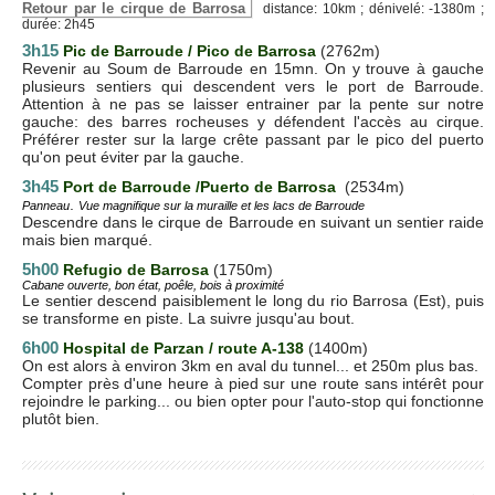
Retour par le cirque de Barrosa
distance: 10km ; dénivelé: -1380m ;
durée: 2h45
3h15
Pic de Barroude / Pico de Barrosa
(2762m)
Revenir au Soum de Barroude en 15mn. On y trouve à gauche
plusieurs sentiers qui descendent vers le port de Barroude.
Attention à ne pas se laisser entrainer par la pente sur notre
gauche: des barres rocheuses y défendent l'accès au cirque.
Préférer rester sur la large crête passant par le pico del puerto
qu'on peut éviter par la gauche.
3h45
Port de Barroude /Puerto de Barrosa
(2534m)
.
Panneau
Vue magnifique sur la muraille et les lacs de Barroude
Descendre dans le cirque de Barroude en suivant un sentier raide
mais bien marqué.
5h00
Refugio de Barrosa
(1750m)
Cabane ouverte, bon état, poêle, bois à proximité
Le sentier descend paisiblement le long du rio Barrosa (Est), puis
se transforme en piste. La suivre jusqu'au bout.
6h00
Hospital de Parzan / route A-138
(1400m)
On est alors à environ 3km en aval du tunnel... et 250m plus bas.
Compter près d'une heure à pied sur une route sans intérêt pour
rejoindre le parking... ou bien opter pour l'auto-stop qui fonctionne
plutôt bien.