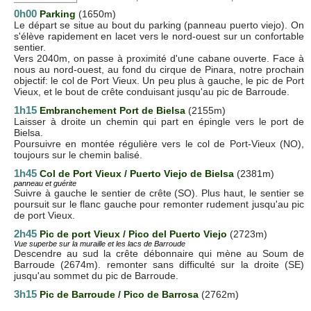
0h00
Parking
(1650m)
Le départ se situe au bout du parking (panneau puerto viejo). On
s'élève rapidement en lacet vers le nord-ouest sur un confortable
sentier.
Vers 2040m, on passe à proximité d'une cabane ouverte. Face à
nous au nord-ouest, au fond du cirque de Pinara, notre prochain
objectif: le col de Port Vieux. Un peu plus à gauche, le pic de Port
Vieux, et le bout de crête conduisant jusqu'au pic de Barroude.
1h15
Embranchement Port de Bielsa
(2155m)
Laisser à droite un chemin qui part en épingle vers le port de
Bielsa.
Poursuivre en montée régulière vers le col de Port-Vieux (NO),
toujours sur le chemin balisé.
1h45
Col de Port Vieu
x / Puerto Viejo de Bielsa
(2381m)
panneau et guérite
Suivre à gauche le sentier de crête (SO). Plus haut, le sentier se
poursuit sur le flanc gauche pour remonter rudement jusqu'au pic
de port Vieux.
2h45
Pic de port Vieux / Pico del Puerto Viejo
(2723m)
Vue superbe sur la muraille et les lacs de Barroude
Descendre au sud la crête débonnaire qui mène au Soum de
Barroude (2674m). remonter sans difficulté sur la droite (SE)
jusqu'au sommet du pic de Barroude.
3h15
Pic de Barroude / Pico de Barrosa
(2762m)