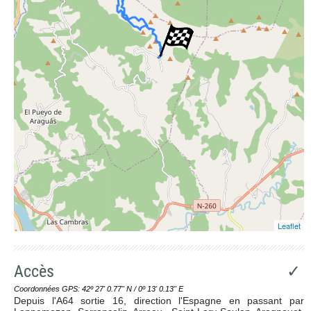
Leaflet
Accès
✓
Coordonnées GPS: 42º 27' 0.77'' N / 0º 13' 0.13'' E
Depuis l'A64 sortie 16, direction l'Espagne en passant par