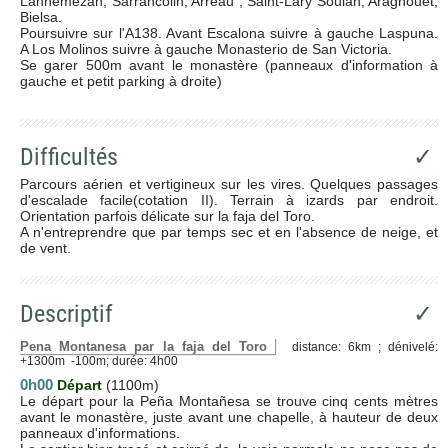
Lannemezan, Sarrancolin, Arreau , Saint-Lary Soulan, Aragnouet,
Bielsa.
Poursuivre sur l'A138. Avant Escalona suivre à gauche Laspuna.
A Los Molinos suivre à gauche Monasterio de San Victoria.
Se garer 500m avant le monastère (panneaux d'information à
gauche et petit parking à droite)
Difficultés
✓
Parcours aérien et vertigineux sur les vires. Quelques passages
d'escalade facile(cotation II). Terrain à izards par endroit.
Orientation parfois délicate sur la faja del Toro.
A n'entreprendre que par temps sec et en l'absence de neige, et
de vent.
Descriptif
✓
Pena Montanesa par la faja del Toro
distance: 6km ; dénivelé:
+1300m -100m; durée: 4h00
0h00
Départ
(1100m)
Le départ pour la Peña Montañesa se trouve cinq cents mètres
avant le monastère, juste avant une chapelle, à hauteur de deux
panneaux d'informations.