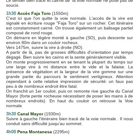
Le sentier bien tracé et cairné de la voie normale ne pose pas de
soucis.
1h30
Accès Faja Toro
(1550m)
C'est ici que l'on quitte la voie normale. L'accès de la vire est
signalé en écriture rouge "Faja Toro" sur un rocher. Cet itinéraire
est constamment cairné. On trouve également un balisage partiel
composé de rond rouge.
On démarre en légère monté à gauche (SO), puis descente sur
environ 80m dans un couloir rocheux.
Vers 1475m, suivre la vire à droite (NO).
A partir de là, pas de grosses difficultés d'orientation par temps
dégagé. Bien suivre les cairns et la sente généralement visible.
On monte progressivement en se tenant la plupart du temps sur
une large vire à mi distance entre le vide et la falaise. La
présence de végétation et la largeur de la vire gomme sur une
grande partie du parcours le sentiment vertigineux. Attention
cependant à cette relative impression de sécurité: un faux pas
peu à de nombreux endroit être fatal.
On franchit un 1er couloir, puis on remonte rive gauche du Canal
Mayor (forte pente rocheuse nécessitant de poser les mains à de
nombreux endroits). En haut du couloir on retrouve la Voie
normale.
3h30
Canal Mayor
(1930m)
Suivre à gauche l'itinéraire bien tracé de la voie normale . Il nous
conduit sans difficulté jusqu'au sommet.
4h00
Pena Montanesa
(2295m)