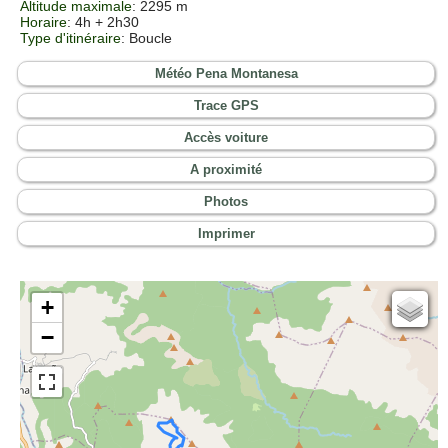
Altitude maximale
: 2295 m
Horaire
: 4h + 2h30
Type d'itinéraire
: Boucle
Météo Pena Montanesa
Trace GPS
Accès voiture
A proximité
Photos
Imprimer
+
Cartes IGN
−
Open Topo Map
Open Street Map
ESRI Word Imagery
Photographies aériennes