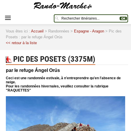
Vous êtes ici :
Accueil
> Randonnées >
Espagne - Aragon
> Pic des
Posets : par le refuge Ángel Orús
<< retour à la liste
PIC DES POSETS (3375M)
par le refuge Ángel Orús
Ceci est une randonnée estivale, à n'entreprendre qu'en l'absence de
neige.
Pour les randonnées hivernales, veuillez consulter la rubrique
"RAQUETTES"