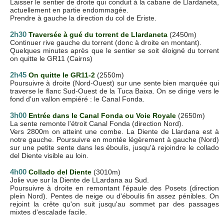
Laisser le sentier de droite qui conduit à la cabane de Llardaneta,
actuellement en partie endommagée.
Prendre à gauche la direction du col de Eriste.
2h30
Traversée à gué du torrent de Llardaneta
(2450m)
Continuer rive gauche du torrent (donc à droite en montant).
Quelques minutes après que le sentier se soit éloigné du torrent
on quitte le GR11 (Cairns)
2h45
On quitte le GR11-2
(2550m)
Poursuivre à droite (Nord-Ouest) sur une sente bien marquée qui
traverse le flanc Sud-Ouest de la Tuca Baixa. On se dirige vers le
fond d'un vallon empiéré : le Canal Fonda.
3h00
Entrée dans le Canal Fonda ou Voie Royale
(2650m)
La sente remonte l'étroit Canal Fonda (direction Nord).
Vers 2800m on atteint une combe. La Diente de Llardana est à
notre gauche. Poursuivre en montée légèrement à gauche (Nord)
sur une petite sente dans les éboulis, jusqu'à rejoindre le collado
del Diente visible au loin.
4h00
Collado del Diente
(3010m)
Jolie vue sur la Diente de LLardana au Sud.
Poursuivre à droite en remontant l'épaule des Posets (direction
plein Nord). Pentes de neige ou d'éboulis fin assez pénibles. On
rejoint la crête qu'on suit jusqu'au sommet par des passages
mixtes d'escalade facile.