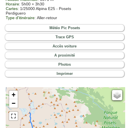
Horaire
: 5h00 + 3h30
Cartes
:
1/25000 Alpina E25 - Posets
Perdiguero
Type d'itinéraire
: Aller-retour
Météo Pic Posets
Trace GPS
Accès voiture
A proximité
Photos
Imprimer
+
Cartes IGN
−
Open Topo Map
Open Street Map
ESRI Word Imagery
Photographies aériennes