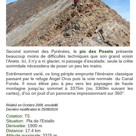
Second sommet des Pyrénées, le
pic des Posets
présente
beaucoup moins de difficultés techniques que son grand voisin
l'Aneto. Ici, il n'y a ni glacier, ni passage d'escalade; seule la crête
sommitale nécessitera de poser un peu les mains.
Extrêmement varié, ce long périple emprunte l'itinéraire classique
passant par le refuge Angel Orus puis la voie normale du Canal
Fonda. Il nous élève peu à peu vers les paysages de haute
montagne jusqu'au sommet à 3375m (ou 3369m suivant les
cartes), d'où on jouit d'un panorama impressionnant sur 360°.
Réalisé en Octobre 2008, ensoleillé
Dernière modification le 25/08/2019
Cotation
:
T5
Situation
:
Pla de l'Estallo
Dénivelée
: 1900 m
Distance
: 17.4 km
Altitude maximale
: 3375 m