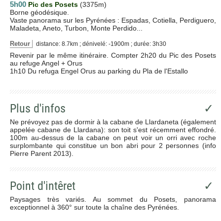
5h00
Pic des Posets
(3375m)
Borne géodésique.
Vaste panorama sur les Pyrénées : Espadas, Cotiella, Perdiguero,
Maladeta, Aneto, Turbon, Monte Perdido...
Retour
distance: 8.7km ; dénivelé: -1900m ; durée: 3h30
Revenir par le même itinéraire. Compter 2h20 du Pic des Posets
au refuge Angel + Orus
1h10 Du refuga Engel Orus au parking du Pla de l'Estallo
Plus d'infos
✓
Ne prévoyez pas de dormir à la cabane de Llardaneta (également
appelée cabane de Llardana): son toit s'est récemment effondré.
100m au-dessus de la cabane on peut voir un orri avec roche
surplombante qui constitue un bon abri pour 2 personnes (info
Pierre Parent 2013).
Point d'intêret
✓
Paysages très variés. Au sommet du Posets, panorama
exceptionnel à 360° sur toute la chaîne des Pyrénées.