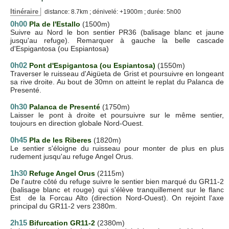
Itinéraire
distance: 8.7km ; dénivelé: +1900m ; durée: 5h00
0h00
Pla de l'Estallo
(1500m)
Suivre au Nord le bon sentier PR36 (balisage blanc et jaune
jusqu'au refuge). Remarquer à gauche la belle cascade
d'Espigantosa (ou Espiantosa)
0h02
Pont d'Espigantosa (ou Espiantosa)
(1550m)
Traverser le ruisseau d'Aigüeta de Grist et poursuivre en longeant
sa rive droite. Au bout de 30mn on atteint le replat du Palanca de
Presenté.
0h30
Palanca de Presenté
(1750m)
Laisser le pont à droite et poursuivre sur le même sentier,
toujours en direction globale Nord-Ouest.
0h45
Pla de les Riberes
(1820m)
Le sentier s'éloigne du ruisseau pour monter de plus en plus
rudement jusqu'au refuge Angel Orus.
1h30
Refuge Angel Orus
(2115m)
De l'autre côté du refuge suivre le sentier bien marqué du GR11-2
(balisage blanc et rouge) qui s'élève tranquillement sur le flanc
Est de la Forcau Alto (direction Nord-Ouest). On rejoint l'axe
principal du GR11-2 vers 2380m.
2h15
Bifurcation GR11-2
(2380m)