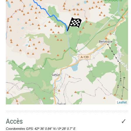
Leaflet
Accès
✓
Coordonnées GPS: 42º 36' 0.84'' N / 0º 28' 0.7'' E