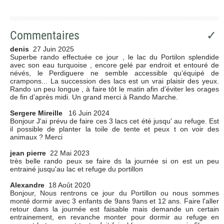
Commentaires
✓
denis
27 Juin 2025
Superbe rando effectuée ce jour , le lac du Portilon splendide
avec son eau turquoise , encore gelé par endroit et entouré de
névés, le Perdiguere ne semble accessible qu’équipé de
crampons... La succession des lacs est un vrai plaisir des yeux.
Rando un peu longue , à faire tôt le matin afin d’éviter les orages
de fin d’après midi. Un grand merci à Rando Marche.
Sergere Mireille
16 Juin 2024
Bonjour J'ai prévu de faire ces 3 lacs cet été jusqu' au refuge. Est
il possible de planter la toile de tente et peux t on voir des
animaux ? Merci
jean pierre
22 Mai 2023
très belle rando peux se faire ds la journée si on est un peu
entrainé jusqu'au lac et refuge du portillon
Alexandre
18 Août 2020
Bonjour, Nous rentrons ce jour du Portillon ou nous sommes
monté dormir avec 3 enfants de 9ans 9ans et 12 ans. Faire l'aller
retour dans la journée est faisable mais demande un certain
entrainement, en revanche monter pour dormir au refuge en