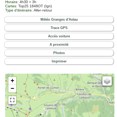
Horaire
: 4h30 + 3h
Cartes
:
Top25 1848OT (Ign)
Type d'itinéraire
: Aller-retour
Météo Granges d'Astau
Trace GPS
Accès voiture
A proximité
Photos
Imprimer
+
Cartes IGN
−
Open Topo Map
Open Street Map
ESRI Word Imagery
Photographies aériennes