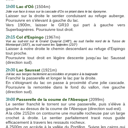
1h00
Lac d'Oô
(1504m)
.
Jolie vue face à nous sur la cascade d'Oo se jetant dans le lac éponyme
Laisser sur la droite le sentier conduisant au refuge auberge.
Poursuivre en s'élevant à gauche du lac.
Vers 1900m, laisser le GR10 qui part à gauche vers
Superbagnères. Poursuivre tout droit.
2h15
Col d'Espingo
(1967m)
Vue au sud-est sur le Grand Quayrat (148°), au sud l'arête nord de la Tusse de
Montarqué (183°), au sud-ouest les Spijeoles (210°)
Laisser à notre droite le chemin descendant au refuge d'Espingo
tout proche.
Poursuivre tout droit en légère descente jusqu'au lac Saussat
(direction sud).
2h30
Lac Saussat
(1921m)
Joli lac aux berges facilement accessibles et propice à la baignade
Franchir la passerelle et longer le lac par la droite.
En s'éloignant du lac on passe à proximité d'une jolie cascade.
Poursuivre la remontée dans le fond du vallon, rive gauche
(direction sud).
3h00
Passerelle de la coume de l'Abesque
(2099m)
Le sentier franchit le torrent sur une passerelle, puis s'élève à
gauche au dessus de la coume de l'Abesque (direction sud-est).
A la côte 2152m on contourne une muraille rocheuse par un large
crochet à droite. Le sentier parfaitement tracé nous guide
efficacement à travers les ressauts rocheux.
A 2500m on accède à la vallée du Portillon. Suivre les cairns qui