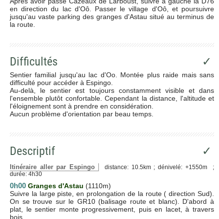
Après avoir passé Cazeaux de Larboust, suivre à gauche la D76
en direction du lac d'Oô. Passer le village d'Oô, et poursuivre
jusqu'au vaste parking des granges d'Astau situé au terminus de
la route.
Difficultés
✓
Sentier familial jusqu'au lac d'Oo. Montée plus raide mais sans
difficulté pour accéder à Espingo.
Au-delà, le sentier est toujours constamment visible et dans
l'ensemble plutôt confortable. Cependant la distance, l'altitude et
l'éloignement sont à prendre en considération.
Aucun problème d'orientation par beau temps.
Descriptif
✓
Itinéraire aller par Espingo
distance: 10.5km ; dénivelé: +1550m ;
durée: 4h30
0h00
Granges d'Astau
(1110m)
Suivre la large piste, en prolongation de la route ( direction Sud).
On se trouve sur le GR10 (balisage route et blanc). D'abord à
plat, le sentier monte progressivement, puis en lacet, à travers
bois.