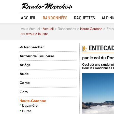
ACCUEIL
RANDONNÉES
RAQUETTES
ALPIN
Vous êtes ici :
Accueil
> Randonnées >
Haute-Garonne
> Enteca
<< retour à la liste
ENTECAD
-> Rechercher
Autour de Toulouse
par le col du Por
Ceci est une randonné
Ariège
Pour les randonnées h
Aude
Corse
Gers
Haute-Garonne
Bacanère
Burat