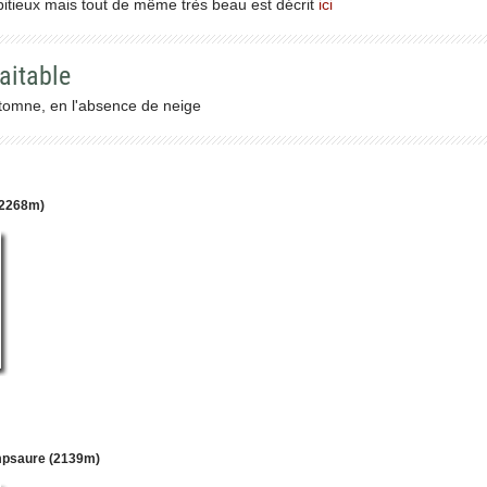
bitieux mais tout de même très beau est décrit
ici
aitable
utomne, en l'absence de neige
(2268m)
psaure (2139m)