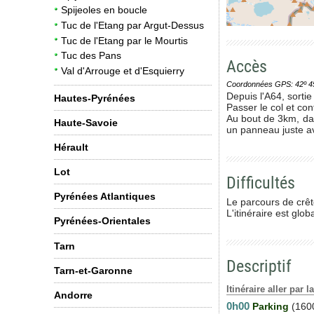
Spijeoles en boucle
Tuc de l'Etang par Argut-Dessus
Tuc de l'Etang par le Mourtis
Tuc des Pans
Accès
Val d'Arrouge et d'Esquierry
Coordonnées GPS: 42º 45' 0
Depuis l'A64, sortie
Hautes-Pyrénées
Passer le col et co
Au bout de 3km, dan
Haute-Savoie
un panneau juste av
Hérault
Lot
Difficultés
Pyrénées Atlantiques
Le parcours de crêt
L'itinéraire est glo
Pyrénées-Orientales
Tarn
Descriptif
Tarn-et-Garonne
Itinéraire aller par l
Andorre
0h00
Parking
(160