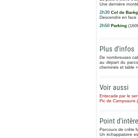
Une dernière montée
2h30
Col de Barè
Descendre en face su
2h50
Parking
(160
Plus d'infos
De nombreuses caba
au départ du parco
cheminée et table +
Voir aussi
Entecade par le sen
Pic de Campsaure
(
Point d'intêre
Parcours de crête f
Un échappatoire es