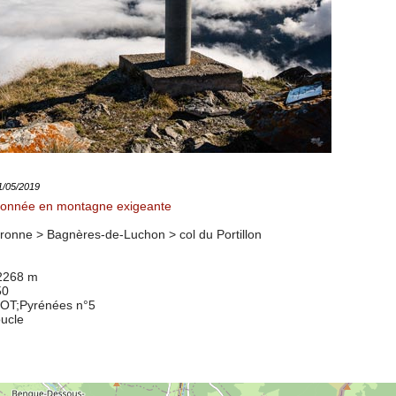
31/05/2019
onnée en montagne exigeante
ronne > Bagnères-de-Luchon >
col du Portillon
 2268 m
50
8OT
;Pyrénées n°5
oucle