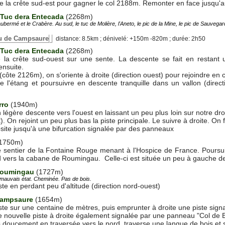
 la crête sud-est pour gagner le col 2188m. Remonter en face jusqu'
 Tuc dera Entecada
(2268m)
bermé et le Crabère. Au sud, le tuc de Molière, l'Aneto, le pic de la Mine, le pic de Sauvegard
au de Campsaure
distance: 8.5km ; dénivelé: +150m -820m ; durée: 2h50
 Tuc dera Entecada
(2268m)
 la crête sud-ouest sur une sente. La descente se fait en restant 
ensuite.
(côte 2126m), on s'oriente à droite (direction ouest) pour rejoindre en
 l'étang et poursuivre en descente tranquille dans un vallon (direct
rro
(1940m)
n légère descente vers l'ouest en laissant un peu plus loin sur notre dr
). On rejoint un peu plus bas la piste principale. Le suivre à droite. On
psite jusqu'à une bifurcation signalée par des panneaux
1750m)
e sentier de la Fontaine Rouge menant à l'Hospice de France. Poursu
 vers la cabane de Roumingau. Celle-ci est située un peu à gauche de 
Roumingau
(1727m)
 mauvais état. Cheminée. Pas de bois.
ste en perdant peu d'altitude (direction nord-ouest)
Campsaure
(1654m)
iste sur une centaine de mètres, puis emprunter à droite une piste si
ne nouvelle piste à droite également signalée par une panneau "Col de 
ès doucement en traversée vers le nord, traverse une langue de bois et