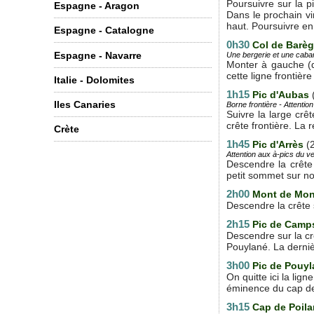
Poursuivre sur la p
Espagne - Aragon
Dans le prochain vi
haut. Poursuivre en 
Espagne - Catalogne
0h30
Col de Barè
Espagne - Navarre
Une bergerie et une caban
Monter à gauche (di
cette ligne frontièr
Italie - Dolomites
1h15
Pic d'Aubas
Iles Canaries
Borne frontière - Attentio
Suivre la large crê
crête frontière. La 
Crète
1h45
Pic d'Arrès
(
Attention aux à-pics du v
Descendre la crête 
petit sommet sur no
2h00
Mont de Mo
Descendre la crête
2h15
Pic de Camp
Descendre sur la cr
Pouylané. La derniè
3h00
Pic de Pouyl
On quitte ici la li
éminence du cap de
3h15
Cap de Poil