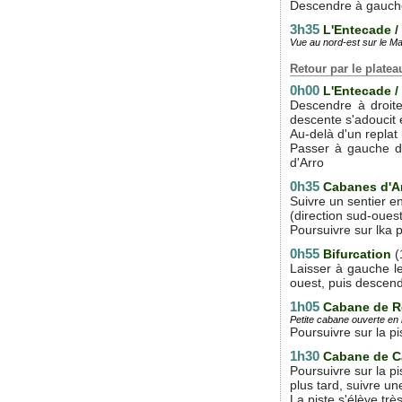
Descendre à gauche
3h35
L'Entecade /
Vue au nord-est sur le Mau
Retour par le plate
0h00
L'Entecade /
Descendre à droite
descente s'adoucit 
Au-delà d'un replat 
Passer à gauche de
d'Arro
0h35
Cabanes d'A
Suivre un sentier e
(direction sud-ouest
Poursuivre sur lka 
0h55
Bifurcation
(
Laisser à gauche l
ouest, puis descend
1h05
Cabane de 
Petite cabane ouverte en
Poursuivre sur la pi
1h30
Cabane de 
Poursuivre sur la p
plus tard, suivre u
La piste s'élève tr