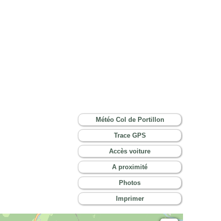
Météo Col de Portillon
Trace GPS
Accès voiture
A proximité
Photos
Imprimer