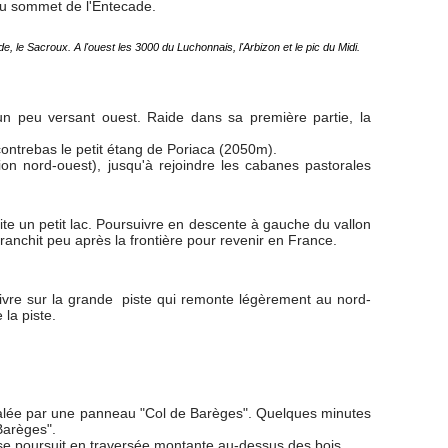
au sommet de l'Entecade.
e, le Sacroux. A l'ouest les 3000 du Luchonnais, l'Arbizon et le pic du Midi.
un peu versant ouest. Raide dans sa première partie, la
 contrebas le petit étang de Poriaca (2050m).
ion nord-ouest), jusqu'à rejoindre les cabanes pastorales
oite un petit lac. Poursuivre en descente à gauche du vallon
 franchit peu après la frontière pour revenir en France.
ivre sur la grande piste qui remonte légèrement au nord-
la piste.
gnalée par une panneau "Col de Barèges". Quelques minutes
Barèges".
 se poursuit en traversée montante au-dessus des bois.