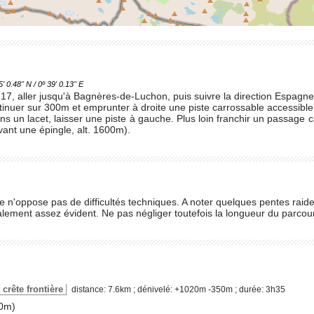
.48'' N / 0º 39' 0.13'' E
 17, aller jusqu'à Bagnères-de-Luchon, puis suivre la direction Espagne 
ntinuer sur 300m et emprunter à droite une piste carrossable accessibl
s un lacet, laisser une piste à gauche. Plus loin franchir un passage c
ant une épingle, alt. 1600m).
e n'oppose pas de difficultés techniques. A noter quelques pentes raide
balement assez évident. Ne pas négliger toutefois la longueur du parcou
a crête frontière
distance: 7.6km ; dénivelé: +1020m -350m ; durée: 3h35
0m)