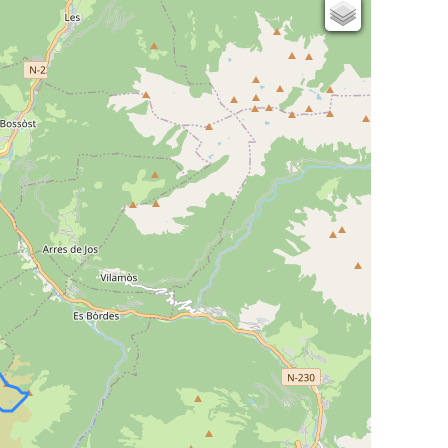
Cartes IGN
Open Topo Map
Open Street Map
ESRI Word Imagery
Photographies aériennes