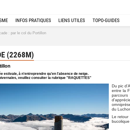
ISME
INFOS PRATIQUES
LIENS UTILES
TOPO-GUIDES
de : par le col du Portillon
E (2268M)
tillon
e estivale, à n'entreprendre qu'en l'absence de neige.
ivernales, veuillez consulter la rubrique "RAQUETTES"
Du pic d'
entre la F
parcours 
d'appréci
omniprése
du Luchon
Le retour
bucolique