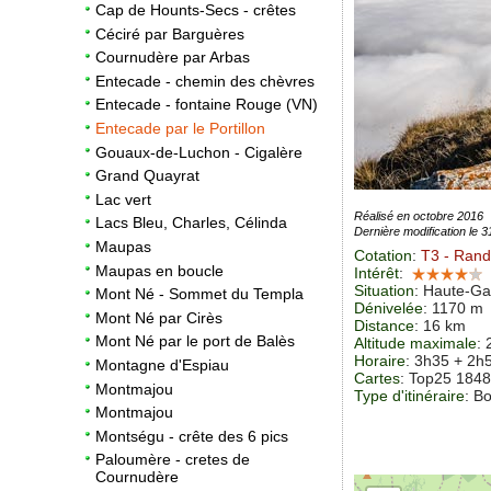
Cap de Hounts-Secs - crêtes
Céciré par Barguères
Cournudère par Arbas
Entecade - chemin des chèvres
Entecade - fontaine Rouge (VN)
Entecade par le Portillon
Gouaux-de-Luchon - Cigalère
Grand Quayrat
Lac vert
Réalisé en octobre 2016
Lacs Bleu, Charles, Célinda
Dernière modification le 
Maupas
Cotation
:
T3
- Rand
Maupas en boucle
Intérêt
:
Situation
:
Haute-Ga
Mont Né - Sommet du Templa
Dénivelée
: 1170 m
Mont Né par Cirès
Distance
: 16 km
Mont Né par le port de Balès
Altitude maximale
:
Horaire
: 3h35 + 2h
Montagne d'Espiau
Cartes
:
Top25 184
Montmajou
Type d'itinéraire
: B
Montmajou
Montségu - crête des 6 pics
Paloumère - cretes de
Cournudère