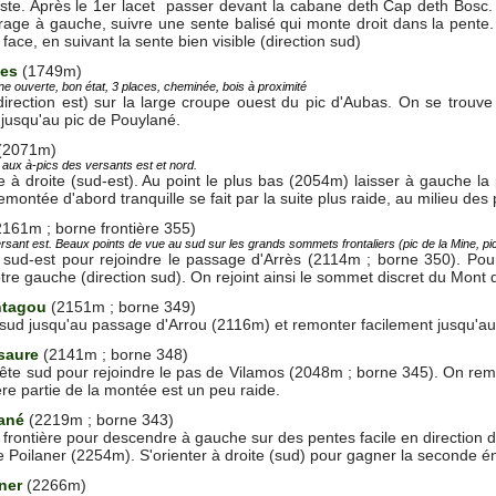
iste. Après le 1er lacet passer devant la c
abane deth Cap deth Bosc
rage à gauche, suivre une sente balisé qui monte droit dans la pente.
face, en suivant la sente bien visible (direction sud)
ges
(1749m)
e ouverte, bon état, 3 places, cheminée, bois à proximité
rection est) sur la large croupe ouest du pic d'Aubas. On se trouve 
e jusqu'au pic de Pouylané.
(2071m)
n aux à-pics des versants est et nord.
te à droite (sud-est). Au point le plus bas (2054m) laisser à gauche la
remontée d'abord tranquille se fait par la suite plus raide, au milieu des 
2161m ; borne frontière 355)
ersant est. Beaux points de vue au sud sur les grands sommets frontaliers (pic de la Mine, pic
sud-est pour rejoindre le passage d'Arrès (2114m ; borne 350). Pours
tre gauche (direction sud). On rejoint ainsi le sommet discret du Mont
ntagou
(2151m ; borne 349)
 sud jusqu'au passage d'Arrou (2116m) et remonter facilement jusqu'a
saure
(2141m ; borne 348)
ête sud pour rejoindre le pas de Vilamos (2048m ; borne 345). On remon
re partie de la montée est un peu raide.
ané
(2219m ; borne 343)
gne frontière pour descendre à gauche sur des pentes facile en direction
 Poilaner (2254m). S'orienter à droite (sud) pour gagner la seconde
aner
(2266m)