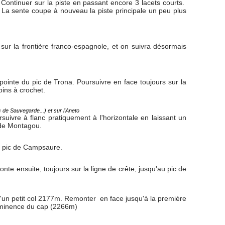
.
Continuer sur la piste en passant encore 3 lacets courts.
 La sente coupe à nouveau la piste principale un peu plus
sur la frontière franco-espagnole, et on suivra désormais
 pointe du pic de Trona. Poursuivre en face toujours sur la
pins à crochet.
 de Sauvegarde...) et sur l'Aneto
uivre à flanc pratiquement à l'horizontale en laissant un
 de Montagou.
u pic de Campsaure.
te ensuite, toujours sur la ligne de crête, jusqu'au pic de
 d'un petit col 2177m. Remonter en face jusqu'à la première
 éminence du cap (2266m)